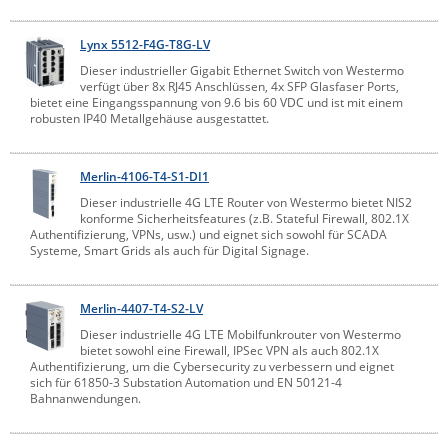
Lynx 5512-F4G-T8G-LV
Dieser industrieller Gigabit Ethernet Switch von Westermo
verfügt über 8x RJ45 Anschlüssen, 4x SFP Glasfaser Ports,
bietet eine Eingangsspannung von 9.6 bis 60 VDC und ist mit einem
robusten IP40 Metallgehäuse ausgestattet.
Merlin-4106-T4-S1-DI1
Dieser industrielle 4G LTE Router von Westermo bietet NIS2
konforme Sicherheitsfeatures (z.B. Stateful Firewall, 802.1X
Authentifizierung, VPNs, usw.) und eignet sich sowohl für SCADA
Systeme, Smart Grids als auch für Digital Signage.
Merlin-4407-T4-S2-LV
Dieser industrielle 4G LTE Mobilfunkrouter von Westermo
bietet sowohl eine Firewall, IPSec VPN als auch 802.1X
Authentifizierung, um die Cybersecurity zu verbessern und eignet
sich für 61850-3 Substation Automation und EN 50121-4
Bahnanwendungen.