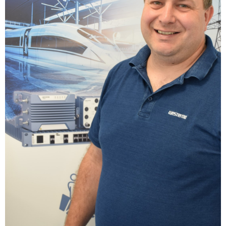
IEC Lock
Ihse
Kerlink
Kramer Electronics
KVM TEC
Legrand
LigoWave
Milesight
Moxa
Netio
Panorama Antennas
PatchSee
Power Kingdom
Poynting