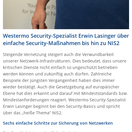
Raritan
Riello UPS
Server Technology
Siretta
Westermo Security-Spezialist Erwin Lasinger über
einfache Security-Maßnahmen bis hin zu NIS2
SIRIO Antenne
Sunbird
Steigende Vernetzung steigert auch die Verwundbarkeit
unserer Netzwerk-Infrastrukturen. Dies bedeutet, dass unsere
Tactical Software
kritischen Dienste nicht einfach so ungeschützt betrieben
TEKTELIC
werden können und zukünftig auch dürfen. Zahlreiche
Beispiele der jüngsten Vergangenheit haben dies immer
Teltonika
wieder bestätigt. Auch die Gesetzgebung auf europäischer
Unwired Networks
Ebene hat dies erkannt und darauf mit Mindeststandards bzw.
Mindestanforderungen reagiert. Westermo Security-Spezialist
Vision
Erwin Lasinger beginnt bei den Security-Basics und spricht
WATTECO
über das „heiße Thema“ NIS2.
Westermo
Sechs einfache Schritte zur Sicherung von Netzwerken
Yuasa