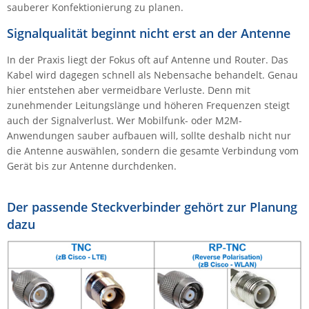
sauberer Konfektionierung zu planen.
IEC Lock
Signalqualität beginnt nicht erst an der Antenne
Ihse
Kerlink
In der Praxis liegt der Fokus oft auf Antenne und Router. Das
Kabel wird dagegen schnell als Nebensache behandelt. Genau
Kramer Electronics
hier entstehen aber vermeidbare Verluste. Denn mit
KVM TEC
zunehmender Leitungslänge und höheren Frequenzen steigt
auch der Signalverlust. Wer Mobilfunk- oder M2M-
Legrand
Anwendungen sauber aufbauen will, sollte deshalb nicht nur
LigoWave
die Antenne auswählen, sondern die gesamte Verbindung vom
Gerät bis zur Antenne durchdenken.
Milesight
Moxa
Der passende Steckverbinder gehört zur Planung
Netio
dazu
Panorama Antennas
PatchSee
Power Kingdom
Poynting