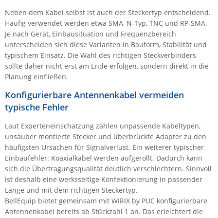
ZPE Systems
Neben dem Kabel selbst ist auch der Steckertyp entscheidend.
Häufig verwendet werden etwa SMA, N-Typ, TNC und RP-SMA.
Je nach Gerät, Einbausituation und Frequenzbereich
unterscheiden sich diese Varianten in Bauform, Stabilität und
News zu unseren Herstellern
typischem Einsatz. Die Wahl des richtigen Steckverbinders
sollte daher nicht erst am Ende erfolgen, sondern direkt in die
Planung einfließen.
Konfigurierbare Antennenkabel vermeiden
typische Fehler
Laut Experteneinschätzung zählen unpassende Kabeltypen,
unsauber montierte Stecker und überbrückte Adapter zu den
häufigsten Ursachen für Signalverlust. Ein weiterer typischer
Einbaufehler: Koaxialkabel werden aufgerollt. Dadurch kann
sich die Übertragungsqualität deutlich verschlechtern. Sinnvoll
ist deshalb eine werksseitige Konfektionierung in passender
Länge und mit dem richtigen Steckertyp.
BellEquip bietet gemeinsam mit WIRIX by PUC konfigurierbare
Antennenkabel bereits ab Stückzahl 1 an. Das erleichtert die