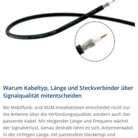
Comet System
Energiemessung
Energieverteilung
IP, WLAN & GSM Sensorik
IoT - Internet of Things
CompleTech
IPC, Industrielle Netzwerktechnik & WLAN
Contemporary Controls
Datenlogger
Remote I/O
Industrielle Netzwerktechnik / Kommunikation
Industrielle Computer
Sonstige
Digi
Eaton
Wi-Fi - WLAN - Wireless
Serverräume
RMA / Rücksendung / Support
Elsys
IT Netzwerktechnik / Kommunikation
Enginko - mcf88
Fokus Technologies
Gefen
Warum Kabeltyp, Länge und Steckverbinder über
Signalqualität mitentscheiden
Gude
Guntermann & Drunck
Bei Mobilfunk- und M2M-Installationen entscheidet nicht nur
die Antenne über die Verbindungsqualität, sondern auch das
High Sec Labs
passende Kabel. Mit steigender Länge und Frequenz wächst
HW group
der Signalverlust. Genau deshalb lohnt es sich, Antennenkabel
in der richtigen Länge, mit passendem Steckertyp und
Icron