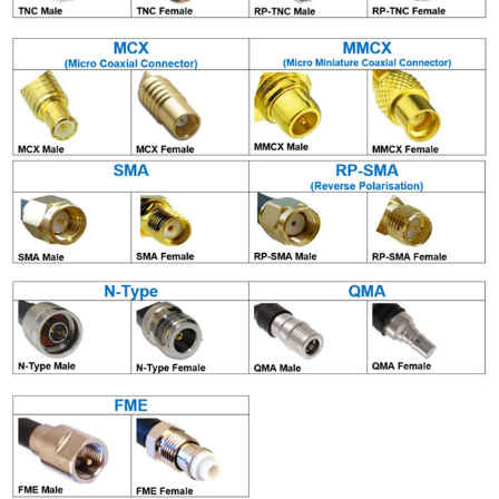
Raritan
Riello UPS
Server Technology
Siretta
SIRIO Antenne
Sunbird
Tactical Software
TEKTELIC
Teltonika
Unwired Networks
Vision
WATTECO
Westermo
Yuasa