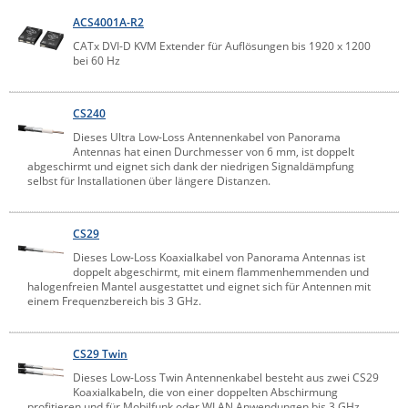
ACS4001A-R2
CATx DVI-D KVM Extender für Auflösungen bis 1920 x 1200
bei 60 Hz
CS240
Dieses Ultra Low-Loss Antennenkabel von Panorama
Antennas hat einen Durchmesser von 6 mm, ist doppelt
abgeschirmt und eignet sich dank der niedrigen Signaldämpfung
selbst für Installationen über längere Distanzen.
CS29
Dieses Low-Loss Koaxialkabel von Panorama Antennas ist
doppelt abgeschirmt, mit einem flammenhemmenden und
halogenfreien Mantel ausgestattet und eignet sich für Antennen mit
einem Frequenzbereich bis 3 GHz.
CS29 Twin
Dieses Low-Loss Twin Antennenkabel besteht aus zwei CS29
Koaxialkabeln, die von einer doppelten Abschirmung
profitieren und für Mobilfunk oder WLAN Anwendungen bis 3 GHz