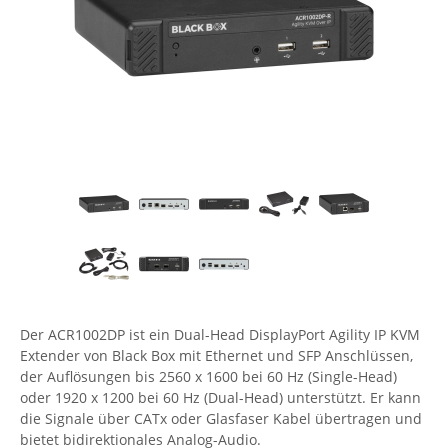
Comet System
Energiemessung
Energieverteilung
IP, WLAN & GSM Sensorik
IoT - Internet of Things
CompleTech
IPC, Industrielle Netzwerktechnik & WLAN
Contemporary Controls
Datenlogger
Remote I/O
Industrielle Netzwerktechnik / Kommunikation
Industrielle Computer
Sonstige
Digi
Eaton
Wi-Fi - WLAN - Wireless
Serverräume
RMA / Rücksendung / Support
Elsys
IT Netzwerktechnik / Kommunikation
Enginko - mcf88
Fokus Technologies
Gefen
Gude
Der ACR1002DP ist ein Dual-Head DisplayPort Agility IP KVM
Guntermann & Drunck
Extender von Black Box mit Ethernet und SFP Anschlüssen,
High Sec Labs
der Auflösungen bis 2560 x 1600 bei 60 Hz (Single-Head)
oder 1920 x 1200 bei 60 Hz (Dual-Head) unterstützt. Er kann
HW group
die Signale über CATx oder Glasfaser Kabel übertragen und
Icron
bietet bidirektionales Analog-Audio.