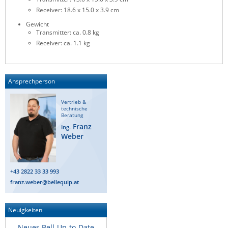
Receiver: 18.6 x 15.0 x 3.9 cm
Gewicht
Transmitter: ca. 0.8 kg
Receiver: ca. 1.1 kg
Ansprechperson
Vertrieb &
technische
Beratung
Franz
Ing.
Weber
+43 2822 33 33 993
franz.weber@bellequip.at
Neuigkeiten
Neues Bell-Up-to-Date