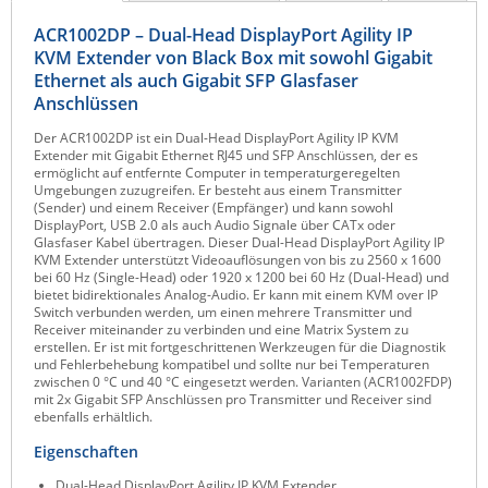
Raritan
ACR1002DP – Dual-Head DisplayPort Agility IP
KVM Extender von Black Box mit sowohl Gigabit
Riello UPS
Ethernet als auch Gigabit SFP Glasfaser
Server Technology
Anschlüssen
Siretta
Der ACR1002DP ist ein Dual-Head DisplayPort Agility IP KVM
Extender mit Gigabit Ethernet RJ45 und SFP Anschlüssen, der es
SIRIO Antenne
ermöglicht auf entfernte Computer in temperaturgeregelten
Umgebungen zuzugreifen. Er besteht aus einem Transmitter
Sunbird
(Sender) und einem Receiver (Empfänger) und kann sowohl
DisplayPort, USB 2.0 als auch Audio Signale über CATx oder
Tactical Software
Glasfaser Kabel übertragen. Dieser Dual-Head DisplayPort Agility IP
KVM Extender unterstützt Videoauflösungen von bis zu 2560 x 1600
TEKTELIC
bei 60 Hz (Single-Head) oder 1920 x 1200 bei 60 Hz (Dual-Head) und
bietet bidirektionales Analog-Audio. Er kann mit einem KVM over IP
Teltonika
Switch verbunden werden, um einen mehrere Transmitter und
Receiver miteinander zu verbinden und eine Matrix System zu
Unwired Networks
erstellen. Er ist mit fortgeschrittenen Werkzeugen für die Diagnostik
und Fehlerbehebung kompatibel und sollte nur bei Temperaturen
Vision
zwischen 0 °C und 40 °C eingesetzt werden. Varianten (ACR1002FDP)
mit 2x Gigabit SFP Anschlüssen pro Transmitter und Receiver sind
WATTECO
ebenfalls erhältlich.
Westermo
Eigenschaften
Yuasa
Dual-Head DisplayPort Agility IP KVM Extender