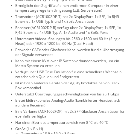
Ermöglicht den Zugriff auf einen entfernten Computer in einer
ZPE Systems
temperaturgeregelten Umgebung (z.B. Serverraum)
Transmitter (ACR1002DP-T) hat 2x DisplayPort, 1x SFP, 1x RJ45
Ethernet, 1x USB Typ B und 1x 8p8c Anschlüsse
Receiver (ACR1002DP-R) verfügt über 2x DisplayPort, 1x SFP, 1x
News zu unseren Herstellern
RJ45 Ethernet, 4x USB Typ A, 1x Audio und 1x 8p8c Ports
Unterstützt Videoauflösungen bis 2560 x 1600 bei 60 Hz (Single-
Head) oder 1920 x 1200 bei 60 Hz (Dual-Head)
Entweder CATx oder Glasfaser Kabel werden für die Übertragung
der Signale verwendet
Kann mit einem KVM over IP Switch verbunden werden, um ein
Matrix System zu erstellen
Verfügt über USB True Emulation für eine schnelleres Wechseln
zwischen den Quellen und Endgeräten
Ist mit den Anderen Geräten der Agility Produktreihe von Black
Box kompatibel
Unterstützt Übertragungsgeschwindigkeiten von bis zu 1 Gbps
Bietet bidirektionales Analog-Audio (kombinierter Headset Jack
auf dem Receiver)
Eine Variante (ACR1002FDP) mit 2x SFP Glasfaser Anschlüssen ist
ebenfalls verfügbar
Hat einen Betriebstemperaturbereich von 0 °C bis 40 °C
Größe (L x B x H)
Transmitter: 13.6 x 15.0 x 3.9 cm