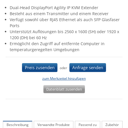
IEC Lock
Dual-Head DisplayPort Agility IP KVM Extender
Besteht aus einem Transmitter und einem Receiver
Ihse
Verfügt sowohl über RJ45 Ethernet als auch SFP Glasfaser
Kerlink
Ports
Unterstützt Auflösungen bis 2560 x 1600 (SH) oder 1920 x
Kramer Electronics
1200 (DH) bei 60 Hz
KVM TEC
Ermöglicht den Zugriff auf entfernte Computer in
temperaturgeregelten Umgebungen
Legrand
LigoWave
Preis zusenden
Anfrage senden
oder
Milesight
zum Merkzettel hinzufügen
Moxa
Netio
Datenblatt zusenden
Panorama Antennas
PatchSee
Power Kingdom
Beschreibung
Verwandte Produkte
Passend zu
Zubehör
Poynting