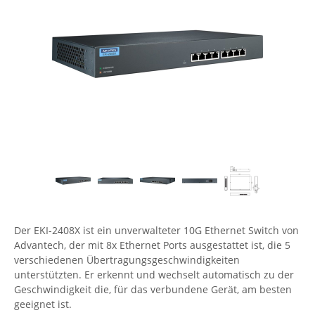
Comet System
Energiemessung
Energieverteilung
IP, WLAN & GSM Sensorik
IoT - Internet of Things
CompleTech
IPC, Industrielle Netzwerktechnik & WLAN
Contemporary Controls
Datenlogger
Remote I/O
Industrielle Netzwerktechnik / Kommunikation
Industrielle Computer
Sonstige
Digi
Eaton
Wi-Fi - WLAN - Wireless
Serverräume
RMA / Rücksendung / Support
Elsys
IT Netzwerktechnik / Kommunikation
Enginko - mcf88
Fokus Technologies
Gefen
Gude
Der EKI-2408X ist ein unverwalteter 10G Ethernet Switch von
Guntermann & Drunck
Advantech, der mit 8x Ethernet Ports ausgestattet ist, die 5
verschiedenen Übertragungsgeschwindigkeiten
High Sec Labs
unterstützten. Er erkennt und wechselt automatisch zu der
HW group
Geschwindigkeit die, für das verbundene Gerät, am besten
geeignet ist.
Icron