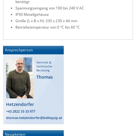
benötigt
ZPE Systems
Spannungseingang von 100 bis 240 V AC
IP30 Metallgehäuse
Größe (L x B x H): 330 x 230 x 44 mm
Betriebstemperatur von 0 °C bis 60 °C
News zu unseren Herstellern
Ansprechperson
Vertrieb &
technische
Beratung
Thomas
Hetzendorfer
+43 2822 33 33 977
thomas.hetzendorfer@bellequip.at
Neuigkeiten