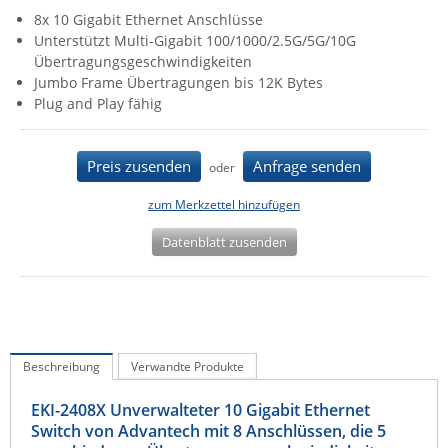
8x 10 Gigabit Ethernet Anschlüsse
IEC Lock
Unterstützt Multi-Gigabit 100/1000/2.5G/5G/10G
Ihse
Übertragungsgeschwindigkeiten
Jumbo Frame Übertragungen bis 12K Bytes
Kerlink
Plug and Play fähig
Kramer Electronics
KVM TEC
Preis zusenden
Anfrage senden
oder
Legrand
zum Merkzettel hinzufügen
LigoWave
Datenblatt zusenden
Milesight
Moxa
Netio
Panorama Antennas
Beschreibung
Verwandte Produkte
PatchSee
Power Kingdom
EKI-2408X Unverwalteter 10 Gigabit Ethernet
Switch von Advantech mit 8 Anschlüssen, die 5
Poynting