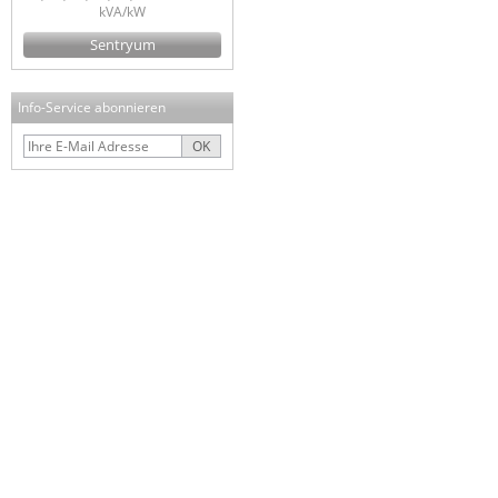
kVA/kW
Sentryum
Info-Service abonnieren
OK