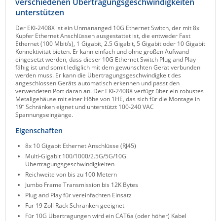
verschiedenen Übertragungsgeschwindigkeiten
Raritan
unterstützen
Riello UPS
Der EKI-2408X ist ein Unmananged 10G Ethernet Switch, der mit 8x
Kupfer Ethernet Anschlüssen ausgestattet ist, die entweder Fast
Server Technology
Ethernet (100 Mbit/s), 1 Gigabit, 2.5 Gigabit, 5 Gigabit oder 10 Gigabit
Konnektivität bieten. Er kann einfach und ohne großen Aufwand
Siretta
eingesetzt werden, dass dieser 10G Ethernet Switch Plug and Play
fähig ist und somit lediglich mit dem gewünschten Gerät verbunden
SIRIO Antenne
werden muss. Er kann die Übertragungsgeschwindigkeit des
angeschlossen Geräts automatisch erkennen und passt den
Sunbird
verwendeten Port daran an. Der EKI-2408X verfügt über ein robustes
Metallgehäuse mit einer Höhe von 1HE, das sich für die Montage in
Tactical Software
19“ Schränken eignet und unterstützt 100-240 VAC
Spannungseingänge.
TEKTELIC
Eigenschaften
Teltonika
8x 10 Gigabit Ethernet Anschlüsse (RJ45)
Unwired Networks
Multi-Gigabit 100/1000/2.5G/5G/10G
Übertragungsgeschwindigkeiten
Vision
Reichweite von bis zu 100 Metern
WATTECO
Jumbo Frame Transmission bis 12K Bytes
Plug and Play für vereinfachten Einsatz
Westermo
Für 19 Zoll Rack Schränken geeignet
Yuasa
Für 10G Übertragungen wird ein CAT6a (oder höher) Kabel