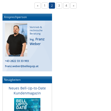
«
1
2
3
4
»
Ansprechperson
Vertrieb &
technische
Beratung
Franz
Ing.
Weber
+43 2822 33 33 993
franz.weber@bellequip.at
Neuigkeiten
Neues Bell-Up-to-Date
Kundenmagazin