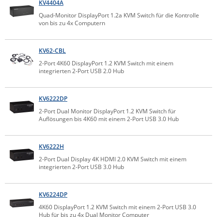
KV4404A
Comet System
Energiemessung
Energieverteilung
Quad-Monitor DisplayPort 1.2a KVM Switch für die Kontrolle
IP, WLAN & GSM Sensorik
IoT - Internet of Things
von bis zu 4x Computern
CompleTech
IPC, Industrielle Netzwerktechnik & WLAN
Contemporary Controls
Datenlogger
Remote I/O
KV62-CBL
Industrielle Netzwerktechnik / Kommunikation
Industrielle Computer
Sonstige
Digi
2-Port 4K60 DisplayPort 1.2 KVM Switch mit einem
integrierten 2-Port USB 2.0 Hub
Eaton
Wi-Fi - WLAN - Wireless
Serverräume
RMA / Rücksendung / Support
Elsys
IT Netzwerktechnik / Kommunikation
KV6222DP
Enginko - mcf88
2-Port Dual Monitor DisplayPort 1.2 KVM Switch für
Fokus Technologies
Auflösungen bis 4K60 mit einem 2-Port USB 3.0 Hub
Gefen
KV6222H
Gude
2-Port Dual Display 4K HDMI 2.0 KVM Switch mit einem
Guntermann & Drunck
integrierten 2-Port USB 3.0 Hub
High Sec Labs
KV6224DP
HW group
4K60 DisplayPort 1.2 KVM Switch mit einem 2-Port USB 3.0
Icron
Hub für bis zu 4x Dual Monitor Computer