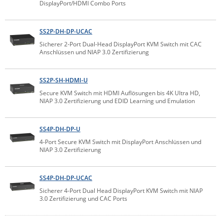
DisplayPort/HDMI Combo Ports
ZPE Systems
SS2P-DH-DP-UCAC
Sicherer 2-Port Dual-Head DisplayPort KVM Switch mit CAC
News zu unseren Herstellern
Anschlüssen und NIAP 3.0 Zertifizierung
SS2P-SH-HDMI-U
Secure KVM Switch mit HDMI Auflösungen bis 4K Ultra HD,
NIAP 3.0 Zertifizierung und EDID Learning und Emulation
SS4P-DH-DP-U
4-Port Secure KVM Switch mit DisplayPort Anschlüssen und
NIAP 3.0 Zertifizierung
SS4P-DH-DP-UCAC
Sicherer 4-Port Dual Head DisplayPort KVM Switch mit NIAP
3.0 Zertifizierung und CAC Ports