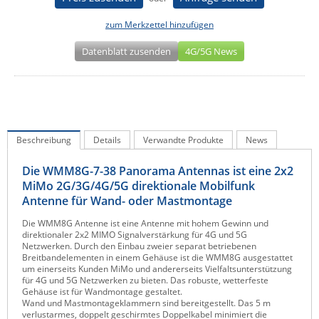
IEC Lock
zum Merkzettel hinzufügen
Ihse
Datenblatt zusenden
4G/5G News
Kerlink
Kramer Electronics
KVM TEC
Legrand
Beschreibung
Details
Verwandte Produkte
News
LigoWave
Die WMM8G-7-38 Panorama Antennas ist eine 2x2
Milesight
MiMo 2G/3G/4G/5G direktionale Mobilfunk
Moxa
Antenne für Wand- oder Mastmontage
Netio
Die WMM8G Antenne ist eine Antenne mit hohem Gewinn und
direktionaler 2x2 MIMO Signalverstärkung für 4G und 5G
Panorama Antennas
Netzwerken. Durch den Einbau zweier separat betriebenen
Breitbandelementen in einem Gehäuse ist die WMM8G ausgestattet
PatchSee
um einerseits Kunden MiMo und andererseits Vielfaltsunterstützung
für 4G und 5G Netzwerken zu bieten. Das robuste, wetterfeste
Power Kingdom
Gehäuse ist für Wandmontage gestaltet.
Wand und Mastmontageklammern sind bereitgestellt. Das 5 m
Poynting
verlustarmes, doppelt geschirmtes Doppelkabel minimiert die