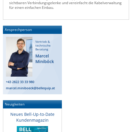
sichtbaren Verbindungsgelenke und vereinfacht die Kabelverwaltung
Raritan
für einen einfachen Einbau.
Riello UPS
Server Technology
Ansprechperson
Siretta
Vertrieb &
SIRIO Antenne
technische
Beratung
Sunbird
Marcel
Miniböck
Tactical Software
TEKTELIC
Teltonika
+43 2822 33 33 980
marcel.miniboeck@bellequip.at
Unwired Networks
Vision
Neuigkeiten
WATTECO
Neues Bell-Up-to-Date
Westermo
Kundenmagazin
Yuasa