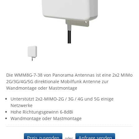
Comet System
Energiemessung
Energieverteilung
IP, WLAN & GSM Sensorik
IoT - Internet of Things
CompleTech
IPC, Industrielle Netzwerktechnik & WLAN
Contemporary Controls
Datenlogger
Remote I/O
Industrielle Netzwerktechnik / Kommunikation
Industrielle Computer
Sonstige
Digi
Eaton
Wi-Fi - WLAN - Wireless
Serverräume
RMA / Rücksendung / Support
Elsys
IT Netzwerktechnik / Kommunikation
Enginko - mcf88
Die WMM8G-7-38 von Panorama Antennas ist eine 2x2 MiMo
Fokus Technologies
2G/3G/4G/5G direktionale Mobilfunk Antenne zur
Gefen
Wandmontage oder Mastmontage
Gude
Unterstützt 2x2-MIMO-2G / 3G / 4G und 5G einige
Netzwerke
Guntermann & Drunck
Hohe Richtungsgewinn 6-8dBi
High Sec Labs
Wandmontage oder Mastmontage
HW group
Icron
Preis zusenden
Anfrage senden
oder