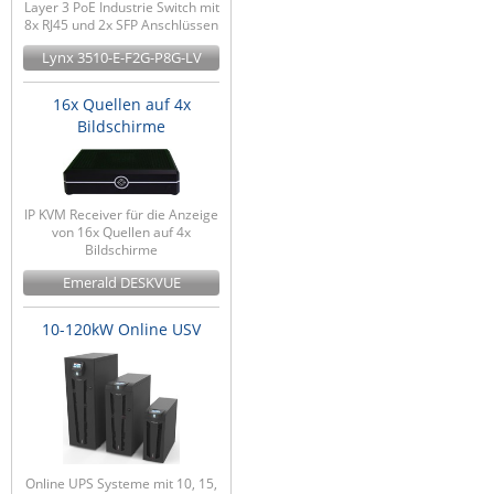
Layer 3 PoE Industrie Switch mit
8x RJ45 und 2x SFP Anschlüssen
Lynx 3510-E-F2G-P8G-LV
16x Quellen auf 4x
Bildschirme
IP KVM Receiver für die Anzeige
von 16x Quellen auf 4x
Bildschirme
Emerald DESKVUE
10-120kW Online USV
Online UPS Systeme mit 10, 15,