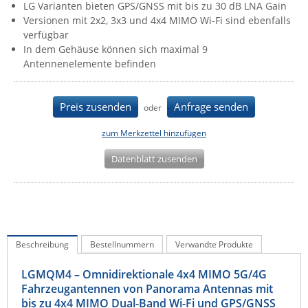
LG Varianten bieten GPS/GNSS mit bis zu 30 dB LNA Gain
IEC Lock
Versionen mit 2x2, 3x3 und 4x4 MIMO Wi-Fi sind ebenfalls
verfügbar
Ihse
In dem Gehäuse können sich maximal 9
Kerlink
Antennenelemente befinden
Kramer Electronics
KVM TEC
Preis zusenden
Anfrage senden
oder
Legrand
zum Merkzettel hinzufügen
LigoWave
Datenblatt zusenden
Milesight
Moxa
Netio
Panorama Antennas
Beschreibung
Bestellnummern
Verwandte Produkte
PatchSee
LGMQM4 – Omnidirektionale 4x4 MIMO 5G/4G
Power Kingdom
Fahrzeugantennen von Panorama Antennas mit
Poynting
bis zu 4x4 MIMO Dual-Band Wi-Fi und GPS/GNSS