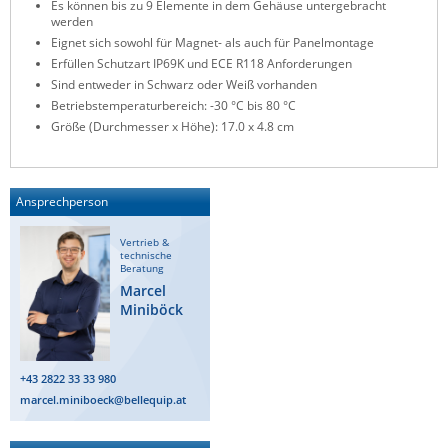
Es können bis zu 9 Elemente in dem Gehäuse untergebracht
ZPE Systems
werden
Eignet sich sowohl für Magnet- als auch für Panelmontage
Erfüllen Schutzart IP69K und ECE R118 Anforderungen
Sind entweder in Schwarz oder Weiß vorhanden
News zu unseren Herstellern
Betriebstemperaturbereich: -30 °C bis 80 °C
Größe (Durchmesser x Höhe): 17.0 x 4.8 cm
Ansprechperson
Vertrieb &
technische
Beratung
Marcel
Miniböck
+43 2822 33 33 980
marcel.miniboeck@bellequip.at