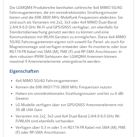
Raritan
Die LGMQM4 Produktreihe beinhaltet zahlreiche 4x4 MIMO 5G/4G
Fahrzeugantennen, die ein omnidirektionales Strahlungsmuster
Riello UPS
bieten und die 698-3800 MHz Mobilfunk Frequenzen abdecken. Sie
sind auch als Varianten mit 2x2, 3x3 oder 4x4 MIMO Dual-Band
Server Technology
2.4/4.9-6.0 GHz Wi-Fi und GPS/GNSS verfügbar, um ebenfalls für
Standortüberwachung genutzt werden zu können und eine
Siretta
Kommunikation mit WLAN Geräten zu ermöglichen. Diese 4x4 MIMO
5G/4G Fahrzeugantennen eignen sich sowohl für Panel- als auch für
SIRIO Antenne
Magnetmontage und verfügen entweder über fix montierte oder lose
RG174-FR Kabel mit SMA (M), FME (F) und RP-SMA Anschlüssen. In
Sunbird
dem robusten IP69K Gehäusen der LGMQM4 Antennen können
maximal 9 Antennenelemente untergebracht werden.
Tactical Software
Eigenschaften
TEKTELIC
4x4 MIMO 5G/4G Fahrzeugantennen
Teltonika
Können die 698-960/1710-3800 MHz Frequenzen nutzen
Haben ein omnidirektionales Strahlungsmuster und bis zu 6 dBi
Unwired Networks
Gewinn
Vision
LG Modelle verfügen über ein GPS/GNSS Antennenelement mit
30 dB LNA Gain
WATTECO
Varianten mit 2x2, 3x3 und 4x4 Dual-Band 2.4/4.9-6.0 GHz Wi-
Fi/WLAN sind ebenfalls vorhanden
Westermo
Verfügen über 0.3 m oder 5 m RG174-FR Kabel mit SMA (M), FME
(F) oder RP-SMA Anschlüssen
Yuasa