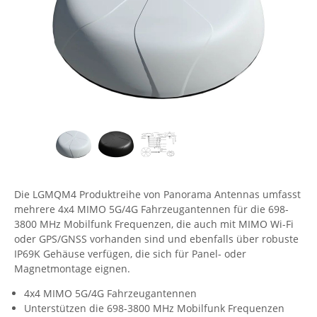
Comet System
Energiemessung
Energieverteilung
IP, WLAN & GSM Sensorik
IoT - Internet of Things
CompleTech
IPC, Industrielle Netzwerktechnik & WLAN
Contemporary Controls
Datenlogger
Remote I/O
Industrielle Netzwerktechnik / Kommunikation
Industrielle Computer
Sonstige
Digi
Eaton
Wi-Fi - WLAN - Wireless
Serverräume
RMA / Rücksendung / Support
Elsys
IT Netzwerktechnik / Kommunikation
Enginko - mcf88
Fokus Technologies
Die LGMQM4 Produktreihe von Panorama Antennas umfasst
Gefen
mehrere 4x4 MIMO 5G/4G Fahrzeugantennen für die 698-
Gude
3800 MHz Mobilfunk Frequenzen, die auch mit MIMO Wi-Fi
oder GPS/GNSS vorhanden sind und ebenfalls über robuste
Guntermann & Drunck
IP69K Gehäuse verfügen, die sich für Panel- oder
High Sec Labs
Magnetmontage eignen.
HW group
4x4 MIMO 5G/4G Fahrzeugantennen
Unterstützen die 698-3800 MHz Mobilfunk Frequenzen
Icron