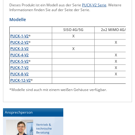
Dieses Produkt ist ein Modell aus der Serie
PUCK-V2 Serie
. Weitere
Raritan
Informationen finden Sie auf der Seite der Serie.
Riello UPS
Modelle
Server Technology
SISO 4G/5G
2x2 MIMO 4G/5G
Siretta
PUCK-1-V2
*
X
PUCK-2-V2
*
X
SIRIO Antenne
PUCK-3-V2
X
Sunbird
PUCK-4-V2
X
PUCK-5-V2
*
X
Tactical Software
PUCK-7-V2
X
TEKTELIC
PUCK-8-V2
X
PUCK-12-V2
*
Teltonika
*Modelle sind auch mit einem weißen Gehäuse verfügbar.
Unwired Networks
Vision
Ansprechperson
WATTECO
Westermo
Vertrieb &
technische
Yuasa
Beratung