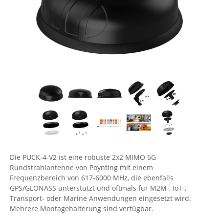
Comet System
Energiemessung
Energieverteilung
IP, WLAN & GSM Sensorik
IoT - Internet of Things
CompleTech
IPC, Industrielle Netzwerktechnik & WLAN
Contemporary Controls
Datenlogger
Remote I/O
Industrielle Netzwerktechnik / Kommunikation
Industrielle Computer
Sonstige
Digi
Eaton
Wi-Fi - WLAN - Wireless
Serverräume
RMA / Rücksendung / Support
Elsys
IT Netzwerktechnik / Kommunikation
Enginko - mcf88
Fokus Technologies
Gefen
Gude
Die PUCK-4-V2 ist eine robuste 2x2 MIMO 5G
Rundstrahlantenne von Poynting mit einem
Guntermann & Drunck
Frequenzbereich von 617-6000 MHz, die ebenfalls
High Sec Labs
GPS/GLONASS unterstützt und oftmals für M2M-, IoT-,
Transport- oder Marine Anwendungen eingesetzt wird.
HW group
Mehrere Montagehalterung sind verfügbar.
Icron