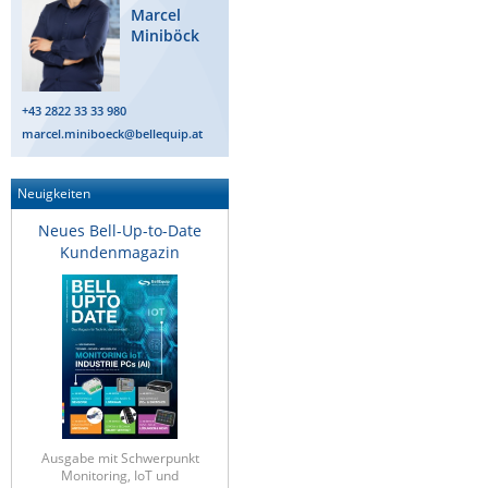
Marcel
ZPE Systems
Miniböck
News zu unseren Herstellern
+43 2822 33 33 980
marcel.miniboeck@bellequip.at
Neuigkeiten
Neues Bell-Up-to-Date
Kundenmagazin
Ausgabe mit Schwerpunkt
Monitoring, IoT und