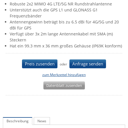
Robuste 2x2 MIMO 4G LTE/5G NR Rundstrahlantenne
IEC Lock
Unterstützt auch die GPS L1 und GLONASS G1
Ihse
Frequenzbänder
Antennengewinn beträgt bis zu 6.5 dBi für 4G/5G und 20
Kerlink
dBi für GPS
Kramer Electronics
Verfügt über 3x 2m lange Antennenkabel mit SMA (m)
Steckern
KVM TEC
Hat ein 99.3 mm x 36 mm großes Gehäuse (IP69K konform)
Legrand
LigoWave
Preis zusenden
Anfrage senden
oder
Milesight
zum Merkzettel hinzufügen
Moxa
Datenblatt zusenden
Netio
Panorama Antennas
PatchSee
Power Kingdom
Beschreibung
News
Poynting