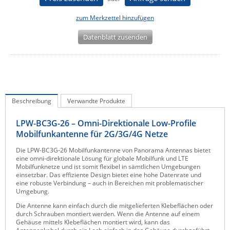
IEC Lock
zum Merkzettel hinzufügen
Ihse
Datenblatt zusenden
Kerlink
Kramer Electronics
KVM TEC
Legrand
Beschreibung
Verwandte Produkte
LigoWave
LPW-BC3G-26 – Omni-Direktionale Low-Profile
Milesight
Mobilfunkantenne für 2G/3G/4G Netze
Moxa
Die LPW-BC3G-26 Mobilfunkantenne von Panorama Antennas bietet
eine omni-direktionale Lösung für globale Mobilfunk und LTE
Netio
Mobilfunknetze und ist somit flexibel in sämtlichen Umgebungen
einsetzbar. Das effiziente Design bietet eine hohe Datenrate und
Panorama Antennas
eine robuste Verbindung – auch in Bereichen mit problematischer
Umgebung.
PatchSee
Die Antenne kann einfach durch die mitgelieferten Klebeflächen oder
Power Kingdom
durch Schrauben montiert werden. Wenn die Antenne auf einem
Gehäuse mittels Klebeflächen montiert wird, kann das
Poynting