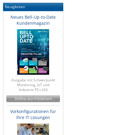
ZPE Systems
Neuigkeiten
Neues Bell-Up-to-Date
Kundenmagazin
News zu unseren Herstellern
Ausgabe mit Schwerpunkt
Monitoring, IoT und
Industrie PCs (AI)
Online durchblättern
Vorkonfigurationen für
Ihre IT Lösungen