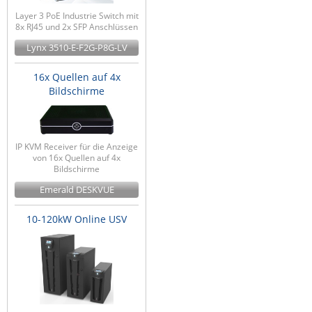
Layer 3 PoE Industrie Switch mit
8x RJ45 und 2x SFP Anschlüssen
Lynx 3510-E-F2G-P8G-LV
16x Quellen auf 4x
Bildschirme
IP KVM Receiver für die Anzeige
von 16x Quellen auf 4x
Bildschirme
Emerald DESKVUE
10-120kW Online USV