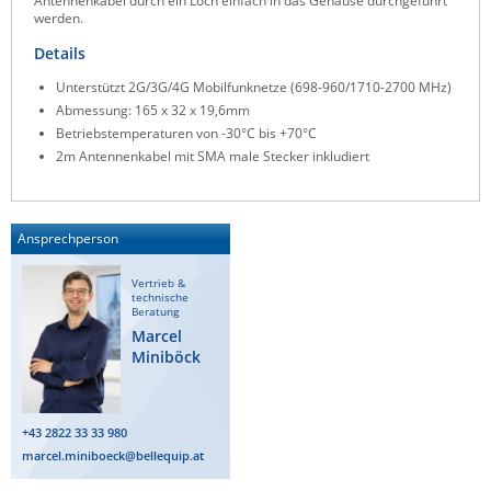
Antennenkabel durch ein Loch einfach in das Gehäuse durchgeführt
werden.
Raritan
Details
Riello UPS
Unterstützt 2G/3G/4G Mobilfunknetze (698-960/1710-2700 MHz)
Server Technology
Abmessung: 165 x 32 x 19,6mm
Siretta
Betriebstemperaturen von -30°C bis +70°C
2m Antennenkabel mit SMA male Stecker inkludiert
SIRIO Antenne
Sunbird
Tactical Software
Ansprechperson
TEKTELIC
Vertrieb &
technische
Teltonika
Beratung
Marcel
Unwired Networks
Miniböck
Vision
WATTECO
+43 2822 33 33 980
Westermo
marcel.miniboeck@bellequip.at
Yuasa