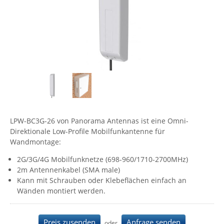
Comet System
Energiemessung
Energieverteilung
IP, WLAN & GSM Sensorik
IoT - Internet of Things
CompleTech
IPC, Industrielle Netzwerktechnik & WLAN
Contemporary Controls
Datenlogger
Remote I/O
Industrielle Netzwerktechnik / Kommunikation
Industrielle Computer
Sonstige
Digi
Eaton
Wi-Fi - WLAN - Wireless
Serverräume
RMA / Rücksendung / Support
Elsys
IT Netzwerktechnik / Kommunikation
Enginko - mcf88
LPW-BC3G-26 von Panorama Antennas ist eine Omni-
Fokus Technologies
Direktionale Low-Profile Mobilfunkantenne für
Gefen
Wandmontage:
Gude
2G/3G/4G Mobilfunknetze (698-960/1710-2700MHz)
2m Antennenkabel (SMA male)
Guntermann & Drunck
Kann mit Schrauben oder Klebeflächen einfach an
High Sec Labs
Wänden montiert werden.
HW group
Icron
Preis zusenden
Anfrage senden
oder