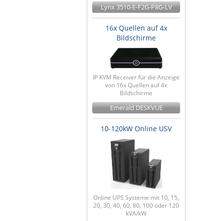
Lynx 3510-E-F2G-P8G-LV
16x Quellen auf 4x
Bildschirme
IP KVM Receiver für die Anzeige
von 16x Quellen auf 4x
Bildschirme
Emerald DESKVUE
10-120kW Online USV
Online UPS Systeme mit 10, 15,
20, 30, 40, 60, 80, 100 oder 120
kVA/kW