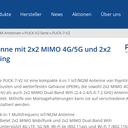
dukte
Hersteller
News
Aktionen
Über uns
M-Antennen
»
PUCK-V2 Serie
»
PUCK-7-V2
enne mit 2x2 MIMO 4G/5G und 2x2
ing
e PUCK-7-V2 ist eine kompakte 4-in-1 IoT/M2M Antenne von Poynti
busten und wetterfesten Gehäuse (IP69K), die sowohl 2x2 MIMO 4
z) als auch 2x2 MIMO Dual-Band WiFi (2.4-2.4/5.0-7.2 GHz) Ante
etet. Mithilfe von Montagehalterungen kann sie auf verschiedene 
stalliert werden.
4-in-1 Multifrequenz IoT/M2M Antenne
Bietet 2x2 MIMO Mobilfunk und 2x2 MIMO Dual-Band WiFi
Unterstützt 4G LTE, 5G NR, Wi-Fi 6e (802.11ax), und Wi-Fi 7 (802.11b