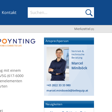
Kontakt
Merkzettel
(
0
)
Ansprechperson
Vertrieb &
technische
Beratung
Marcel
Miniböck
ng mit einem
G/5G (617-6000
nnenelementen
+43 2822 33 33 980
Arten
marcel.miniboeck@bellequip.at
Neuigkeiten
e)