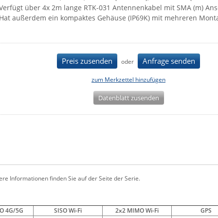
Verfügt über 4x 2m lange RTK-031 Antennenkabel mit SMA (m) An
Hat außerdem ein kompaktes Gehäuse (IP69K) mit mehreren Mont
Preis zusenden
Anfrage senden
oder
zum Merkzettel hinzufügen
Datenblatt zusenden
ere Informationen finden Sie auf der Seite der Serie.
O 4G/5G
SISO Wi-Fi
2x2 MIMO Wi-Fi
GPS