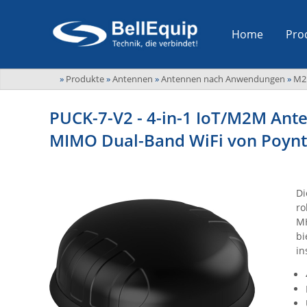
Home
Pro
»
Produkte
»
Antennen
»
Antennen nach Anwendungen
»
M2
PUCK-7-V2 - 4-in-1 IoT/M2M Ant
MIMO Dual-Band WiFi von Poynt
Di
ro
MH
bi
in