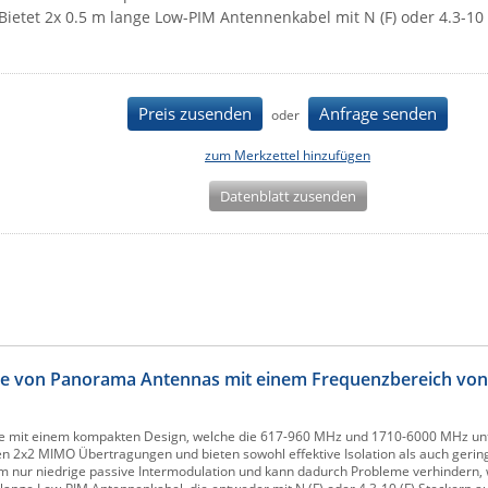
Bietet 2x 0.5 m lange Low-PIM Antennenkabel mit N (F) oder 4.3-10 
Preis zusenden
Anfrage senden
oder
zum Merkzettel hinzufügen
Datenblatt zusenden
 von Panorama Antennas mit einem Frequenzbereich von
e mit einem kompakten Design, welche die 617-960 MHz und 1710-6000 MHz unte
n 2x2 MIMO Übertragungen und bieten sowohl effektive Isolation als auch gerin
 nur niedrige passive Intermodulation und kann dadurch Probleme verhindern, 