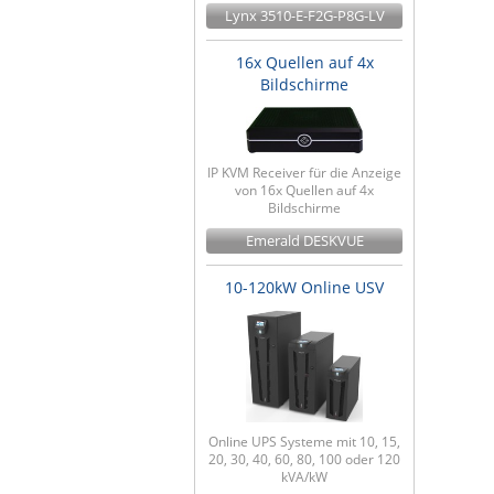
Lynx 3510-E-F2G-P8G-LV
16x Quellen auf 4x
Bildschirme
IP KVM Receiver für die Anzeige
von 16x Quellen auf 4x
Bildschirme
Emerald DESKVUE
10-120kW Online USV
Online UPS Systeme mit 10, 15,
20, 30, 40, 60, 80, 100 oder 120
kVA/kW