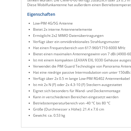
senken würden. Die CMM-6-60 verfügt zusätzlich über 2x 0.5 m l
Diese Mobilfunkantenne hat außerdem einen Betriebstemperatur
Eigenschaften
Low-PIM 4G/5G Antenne
Bietet 2x interne Antennenelemente
Ermöglicht 2x2 MIMO Datenübertragungen
Verfügt über ein omnidirektionales Strahlungsmuster
Hat einen Frequenzbereich von 617-960/1710-6000 MHz
Bietet einen maximalen Antennengewinn von 7 dBi (4900-6
Ist mit einem kompakten LEAXAN EXL 9330 Gehäuse ausgest
Verwendet die PIM Guard Technologie von Panorama Anten
Hat eine niedrige passive Intermodulation von unter 150dBc
Verfügt über 2x 0.5 m lange Low-PIM RG402 Antennenkabel
Ist mit 2x N (F) oder 2x 4.3-10 (F) Steckern ausgestattet
Eignet sich besonders für Wand- und Deckenmontage
Kann in verschiedenen Bereichen eingesetzt werden
Betriebstemperaturbereich von -40 °C bis 80 °C
Größe (Durchmesser x Höhe): 21.4 x 7.6 cm
Gewicht: ca. 0.53 kg