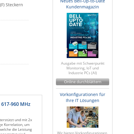
Neues Bell-Up-to-Date
(F) Steckern
Kundenmagazin
Ausgabe mit Schwerpunkt
Monitoring, IoT und
Industrie PCs (AI)
Online durchblättern
Vorkonfigurationen für
Ihre IT Lösungen
 617-960 MHz
rstützt und mit 2x
ge Korrelation, um
welche die Leistung
Wir bieten Vorkonfigurationen,