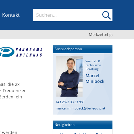
Kontakt
Merkzettel
(
0
)
Ansprechperson
Vertrieb &
technische
Beratung
Marcel
Miniböck
s, die 2x
Hz Frequenzen
ußerdem ein
+43 2822 33 33 980
marcel.miniboeck@bellequip.at
Neuigkeiten
t werden