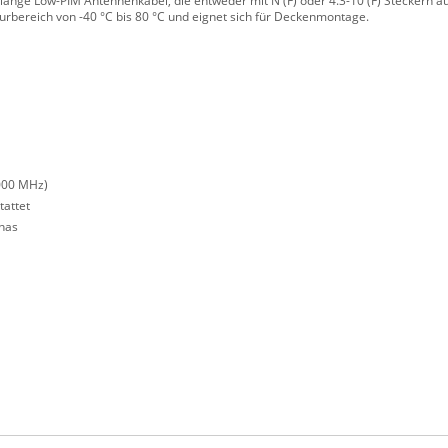
ange Low-PIM Antennenkabel, die entweder mit N (F) oder 4.3-10 (F) Steckern au
bereich von -40 °C bis 80 °C und eignet sich für Deckenmontage.
000 MHz)
attet
nas