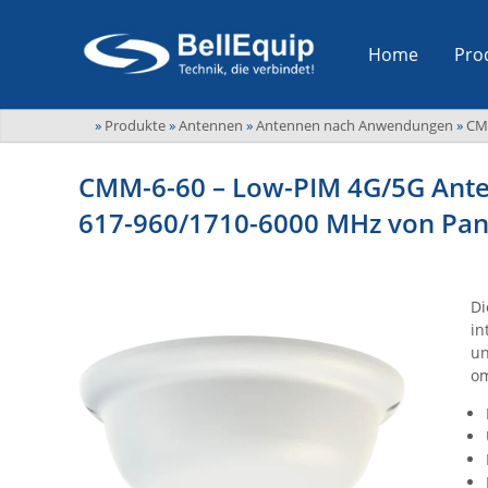
Home
Pro
»
Produkte
»
Antennen
»
Antennen nach Anwendungen
»
CM
CMM-6-60 – Low-PIM 4G/5G Ante
617-960/1710-6000 MHz von Pa
Di
in
un
om