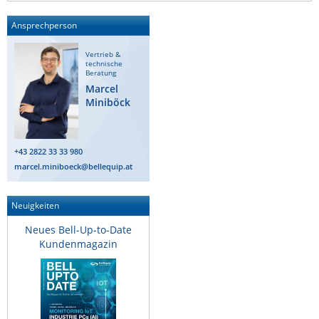
ZPE Systems
Ansprechperson
Vertrieb &
technische
News zu unseren Herstellern
Beratung
Marcel
Miniböck
+43 2822 33 33 980
marcel.miniboeck@bellequip.at
Neuigkeiten
Neues Bell-Up-to-Date
Kundenmagazin