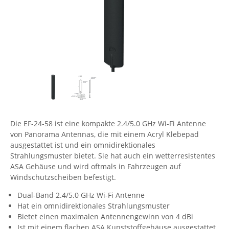
Comet System
Energiemessung
Energieverteilung
IP, WLAN & GSM Sensorik
IoT - Internet of Things
CompleTech
IPC, Industrielle Netzwerktechnik & WLAN
Contemporary Controls
Datenlogger
Remote I/O
Industrielle Netzwerktechnik / Kommunikation
Industrielle Computer
Sonstige
Digi
Eaton
Wi-Fi - WLAN - Wireless
Serverräume
RMA / Rücksendung / Support
Elsys
IT Netzwerktechnik / Kommunikation
Enginko - mcf88
Die EF-24-58 ist eine kompakte 2.4/5.0 GHz Wi-Fi Antenne
Fokus Technologies
von Panorama Antennas, die mit einem Acryl Klebepad
Gefen
ausgestattet ist und ein omnidirektionales
Strahlungsmuster bietet. Sie hat auch ein wetterresistentes
Gude
ASA Gehäuse und wird oftmals in Fahrzeugen auf
Guntermann & Drunck
Windschutzscheiben befestigt.
High Sec Labs
Dual-Band 2.4/5.0 GHz Wi-Fi Antenne
Hat ein omnidirektionales Strahlungsmuster
HW group
Bietet einen maximalen Antennengewinn von 4 dBi
Icron
Ist mit einem flachen ASA Kunststoffgehäuse ausgestattet