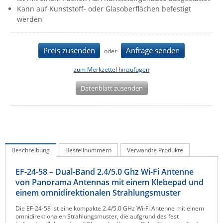
Kann auf Kunststoff- oder Glasoberflächen befestigt
IEC Lock
werden
Ihse
Kerlink
Preis zusenden
Anfrage senden
oder
Kramer Electronics
zum Merkzettel hinzufügen
KVM TEC
Datenblatt zusenden
Legrand
LigoWave
Milesight
Moxa
Beschreibung
Bestellnummern
Verwandte Produkte
Netio
Panorama Antennas
EF-24-58 – Dual-Band 2.4/5.0 Ghz Wi-Fi Antenne
von Panorama Antennas mit einem Klebepad und
PatchSee
einem omnidirektionalen Strahlungsmuster
Power Kingdom
Die EF-24-58 ist eine kompakte 2.4/5.0 GHz Wi-Fi Antenne mit einem
omnidirektionalen Strahlungsmuster, die aufgrund des fest
Poynting