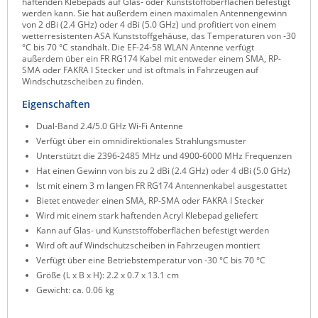
haftenden Klebepads auf Glas- oder Kunststoffoberflächen befestigt
werden kann. Sie hat außerdem einen maximalen Antennengewinn
Raritan
von 2 dBi (2.4 GHz) oder 4 dBi (5.0 GHz) und profitiert von einem
wetterresistenten ASA Kunststoffgehäuse, das Temperaturen von -30
Riello UPS
°C bis 70 °C standhält. Die EF-24-58 WLAN Antenne verfügt
außerdem über ein FR RG174 Kabel mit entweder einem SMA, RP-
Server Technology
SMA oder FAKRA I Stecker und ist oftmals in Fahrzeugen auf
Windschutzscheiben zu finden.
Siretta
Eigenschaften
SIRIO Antenne
Dual-Band 2.4/5.0 GHz Wi-Fi Antenne
Sunbird
Verfügt über ein omnidirektionales Strahlungsmuster
Tactical Software
Unterstützt die 2396-2485 MHz und 4900-6000 MHz Frequenzen
Hat einen Gewinn von bis zu 2 dBi (2.4 GHz) oder 4 dBi (5.0 GHz)
TEKTELIC
Ist mit einem 3 m langen FR RG174 Antennenkabel ausgestattet
Teltonika
Bietet entweder einen SMA, RP-SMA oder FAKRA I Stecker
Wird mit einem stark haftenden Acryl Klebepad geliefert
Unwired Networks
Kann auf Glas- und Kunststoffoberflächen befestigt werden
Vision
Wird oft auf Windschutzscheiben in Fahrzeugen montiert
Verfügt über eine Betriebstemperatur von -30 °C bis 70 °C
WATTECO
Größe (L x B x H): 2.2 x 0.7 x 13.1 cm
Westermo
Gewicht: ca. 0.06 kg
Yuasa