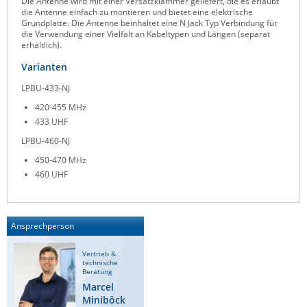
Die Antenne wird mit einer Versatzklammer geliefert, die es erlaubt
die Antenne einfach zu montieren und bietet eine elektrische
Raritan
Grundplatte. Die Antenne beinhaltet eine N Jack Typ Verbindung für
die Verwendung einer Vielfalt an Kabeltypen und Längen (separat
Riello UPS
erhältlich).
Server Technology
Varianten
Siretta
LPBU-433-NJ
SIRIO Antenne
420-455 MHz
433 UHF
Sunbird
LPBU-460-NJ
Tactical Software
450-470 MHz
TEKTELIC
460 UHF
Teltonika
Unwired Networks
Ansprechperson
Vision
Vertrieb &
WATTECO
technische
Beratung
Westermo
Marcel
Miniböck
Yuasa