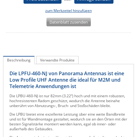
IEC Lock
zum Merkzettel hinzufügen
Ihse
Datenblatt zusenden
Kerlink
Kramer Electronics
KVM TEC
Legrand
Beschreibung
Verwandte Produkte
LigoWave
Die LPFU-460-NJ von Panorama Antennas ist eine
Milesight
Low Profile UHF Antenne die ideal für M2M und
Moxa
Telemetrie Anwendungen ist
Netio
Die LPBU-460-NJ ist nur 82mm (3.22“) hoch und mit einem robusten,
hochresistenten Radom geschützt, wodurch die Antenne beinahe
Panorama Antennas
unberührt von Abnutzungs-, Bruch- und Stoßschäden bleibt.
Die LPBU bietet eine exzellente Leistung über eine weite Bandbreite
PatchSee
und ist für Wandmontage gestaltet, wodurch sie an den Orten mit der
besten Signalstärke montiert werden kann, egal ob inner- oder
Power Kingdom
außerhalb des Gebäudes.
Poynting