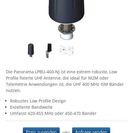
Comet System
Energiemessung
Energieverteilung
IP, WLAN & GSM Sensorik
IoT - Internet of Things
CompleTech
IPC, Industrielle Netzwerktechnik & WLAN
Contemporary Controls
Datenlogger
Remote I/O
Industrielle Netzwerktechnik / Kommunikation
Industrielle Computer
Sonstige
Digi
Eaton
Wi-Fi - WLAN - Wireless
Serverräume
RMA / Rücksendung / Support
Elsys
IT Netzwerktechnik / Kommunikation
Enginko - mcf88
Die Panorama LPBU-460-NJ ist eine extrem robuste, Low
Fokus Technologies
Profile fixierte UHF Antenne, die ideal für M2M oder
Gefen
Telemetrie Anwendungen ist, die UHF 400 MHz ISM Bänder
nutzen.
Gude
Robustes Low Profile Design
Guntermann & Drunck
Exzellente Bandweite
High Sec Labs
Umfasst 420-455 MHz oder 450-470 Bänder
HW group
Icron
Preis zusenden
Anfrage senden
oder