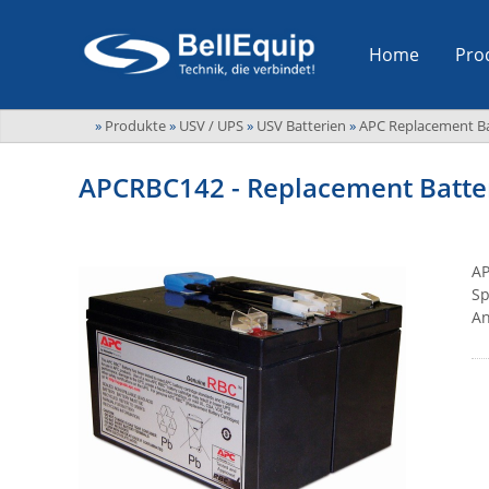
Home
Pro
»
Produkte
»
USV / UPS
»
USV Batterien
»
APC Replacement Ba
APCRBC142 - Replacement Batter
AP
Sp
An