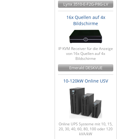
Lynx 3510-E-F2G-P8G-LV
16x Quellen auf 4x
Bildschirme
IP KVM Receiver für die Anzeige
von 16x Quellen auf 4x
Bildschirme
Emerald DESKVUE
10-120kW Online USV
Online UPS Systeme mit 10, 15,
20, 30, 40, 60, 80, 100 oder 120
kVA/kW