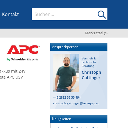
Kontakt
Merkzettel
(
0
)
Ansprechperson
Vertrieb &
technische
Beratung
akkus mit 24V
Christoph
nete APC USV
Gattinger
+43 2822 33 33 994
christoph.gattinger@bellequip.at
Neuigkeiten