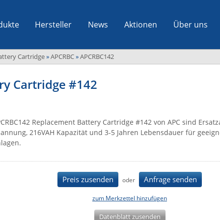
dukte
Hersteller
News
Aktionen
Über uns
ttery Cartridge
»
APCRBC
»
APCRBC142
y Cartridge #142
CRBC142 Replacement Battery Cartridge #142 von APC sind Ersatz
annung, 216VAH Kapazität und 3-5 Jahren Lebensdauer für geeig
lagen.
Preis zusenden
Anfrage senden
oder
zum Merkzettel hinzufügen
Datenblatt zusenden