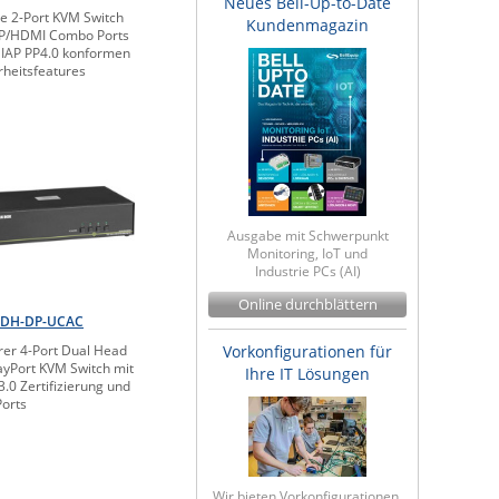
Neues Bell-Up-to-Date
e 2-Port KVM Switch
Kundenmagazin
DP/HDMI Combo Ports
IAP PP4.0 konformen
rheitsfeatures
Ausgabe mit Schwerpunkt
Monitoring, IoT und
Industrie PCs (AI)
Online durchblättern
-DH-DP-UCAC
rer 4-Port Dual Head
Vorkonfigurationen für
ayPort KVM Switch mit
Ihre IT Lösungen
3.0 Zertifizierung und
orts
Wir bieten Vorkonfigurationen,