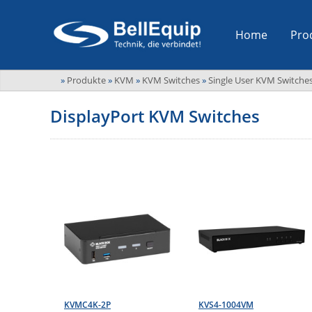
Home
Pro
»
Produkte
»
KVM
»
KVM Switches
»
Single User KVM Switche
DisplayPort KVM Switches
KVMC4K-2P
KVS4-1004VM