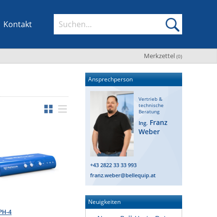
Kontakt
Merkzettel
(
0
)
Ansprechperson
Vertrieb &
technische
Beratung
Franz
Ing.
Weber
+43 2822 33 33 993
franz.weber@bellequip.at
Neuigkeiten
PH-4