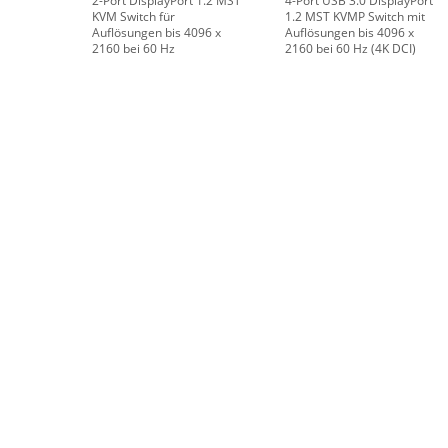
2-Port DisplayPort 1.2 MST
4-Port USB 3.0 DisplayPort
KVM Switch für
1.2 MST KVMP Switch mit
Auflösungen bis 4096 x
Auflösungen bis 4096 x
2160 bei 60 Hz
2160 bei 60 Hz (4K DCI)