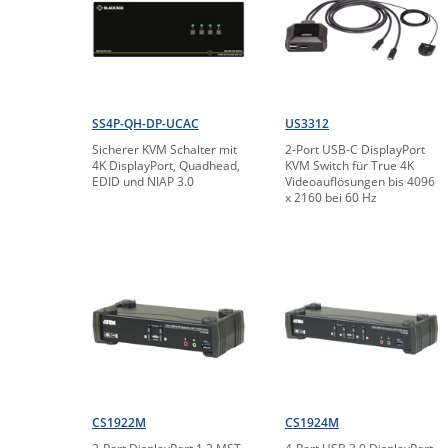
SS4P-QH-DP-UCAC
US3312
Sicherer KVM Schalter mit
2-Port USB-C DisplayPort
4K DisplayPort, Quadhead,
KVM Switch für True 4K
EDID und NIAP 3.0
Videoauflösungen bis 4096
x 2160 bei 60 Hz
CS1922M
CS1924M