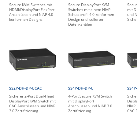
Secure KVM Switches mit
Secure DisplayPort KVM
Secur
HDMI/DisplayPort FlexPort
Switches mit einem NIAP-
mit 
Anschlüssen und NIAP 4.0
Schutzprofil 4.0 konformen
und N
konformen Designs
Design und isolierten
Siche
Datenkanälen
SS2P-DH-DP-UCAC
SS4P-DH-DP-U
SS4P
Sicherer 2-Port Dual-Head
4-Port Secure KVM Switch
Siche
DisplayPort KVM Switch mit
mit DisplayPort
Displ
CAC Anschlüssen und NIAP
Anschlüssen und NIAP 3.0
NIAP 
3.0 Zertifizierung
Zertifizierung
CAC P