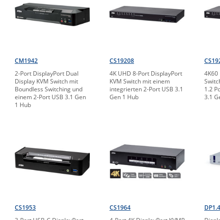
CM1942
CS19208
CS19
2-Port DisplayPort Dual
4K UHD 8-Port DisplayPort
4K60 
Display KVM Switch mit
KVM Switch mit einem
Switc
Boundless Switching und
integrierten 2-Port USB 3.1
1.2 P
einem 2-Port USB 3.1 Gen
Gen 1 Hub
3.1 G
1 Hub
CS1953
CS1964
DP1.