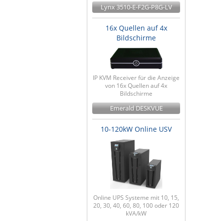
Lynx 3510-E-F2G-P8G-LV
16x Quellen auf 4x
Bildschirme
IP KVM Receiver für die Anzeige
von 16x Quellen auf 4x
Bildschirme
Emerald DESKVUE
10-120kW Online USV
Online UPS Systeme mit 10, 15,
20, 30, 40, 60, 80, 100 oder 120
kVA/kW