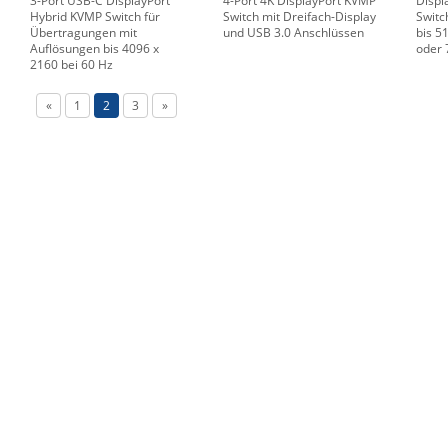
3-Port USB-C DisplayPort
4-Port 4K DisplayPort KVMP
Displ
Hybrid KVMP Switch für
Switch mit Dreifach-Display
Switc
Übertragungen mit
und USB 3.0 Anschlüssen
bis 5
Auflösungen bis 4096 x
oder 
2160 bei 60 Hz
«
1
2
3
»