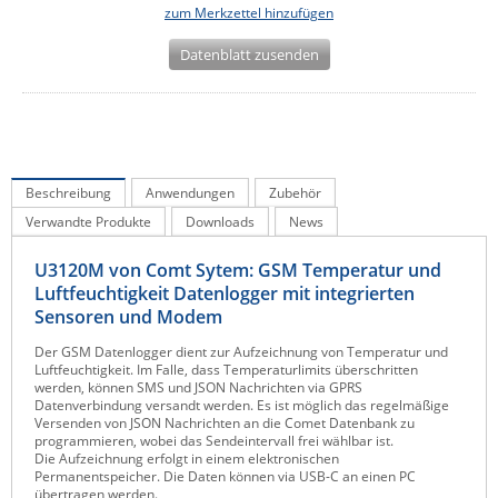
zum Merkzettel hinzufügen
IEC Lock
Datenblatt zusenden
Ihse
Kerlink
Kramer Electronics
KVM TEC
Beschreibung
Anwendungen
Zubehör
Legrand
Verwandte Produkte
Downloads
News
LigoWave
U3120M von Comt Sytem: GSM Temperatur und
Milesight
Luftfeuchtigkeit Datenlogger mit integrierten
Moxa
Sensoren und Modem
Netio
Der GSM Datenlogger dient zur Aufzeichnung von Temperatur und
Luftfeuchtigkeit. Im Falle, dass Temperaturlimits überschritten
Panorama Antennas
werden, können SMS und JSON Nachrichten via GPRS
Datenverbindung versandt werden. Es ist möglich das regelmäßige
PatchSee
Versenden von JSON Nachrichten an die Comet Datenbank zu
programmieren, wobei das Sendeintervall frei wählbar ist.
Power Kingdom
Die Aufzeichnung erfolgt in einem elektronischen
Permanentspeicher. Die Daten können via USB-C an einen PC
Poynting
übertragen werden.