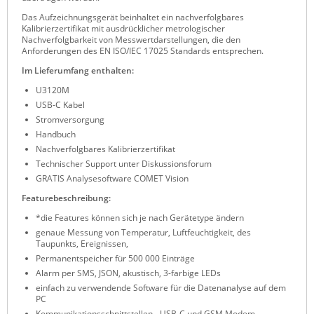
Raritan
Das Aufzeichnungsgerät beinhaltet ein nachverfolgbares
Kalibrierzertifikat mit ausdrücklicher metrologischer
Riello UPS
Nachverfolgbarkeit von Messwertdarstellungen, die den
Anforderungen des EN ISO/IEC 17025 Standards entsprechen.
Server Technology
Im Lieferumfang enthalten:
Siretta
U3120M
USB-C Kabel
SIRIO Antenne
Stromversorgung
Sunbird
Handbuch
Nachverfolgbares Kalibrierzertifikat
Tactical Software
Technischer Support unter Diskussionsforum
TEKTELIC
GRATIS Analysesoftware COMET Vision
Teltonika
Featurebeschreibung:
Unwired Networks
*die Features können sich je nach Gerätetype ändern
genaue Messung von Temperatur, Luftfeuchtigkeit, des
Vision
Taupunkts, Ereignissen,
Permanentspeicher für 500 000 Einträge
WATTECO
Alarm per SMS, JSON, akustisch, 3-farbige LEDs
Westermo
einfach zu verwendende Software für die Datenanalyse auf dem
PC
Yuasa
Kommunikationsschnittstellen - USB-C und GSM Modem