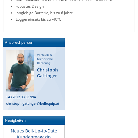
robustes Design
ZPE Systems
langlebige Batterie, bis zu 6 Jahre
Loggereinsatz bis zu -40°C
News zu unseren Herstellern
Ansprechperson
Vertrieb &
technische
Beratung
Christoph
Gattinger
+43 2822 33 33 994
christoph.gattinger@bellequip.at
Neuigkeiten
Neues Bell-Up-to-Date
Kundenmagazin