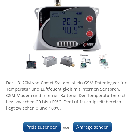
Comet System
Energiemessung
Energieverteilung
IP, WLAN & GSM Sensorik
IoT - Internet of Things
CompleTech
IPC, Industrielle Netzwerktechnik & WLAN
Contemporary Controls
Datenlogger
Remote I/O
Industrielle Netzwerktechnik / Kommunikation
Industrielle Computer
Sonstige
Digi
Eaton
Wi-Fi - WLAN - Wireless
Serverräume
RMA / Rücksendung / Support
Elsys
IT Netzwerktechnik / Kommunikation
Enginko - mcf88
Fokus Technologies
Der U3120M von Comet System ist ein GSM Datenlogger für
Gefen
Temperatur und Luftfeuchtigkeit mit internen Sensoren,
Gude
GSM Modem und interner Batterie. Der Temperaturbereich
liegt zwischen-20 bis +60°C. Der Luftfeuchtigkeitsbereich
Guntermann & Drunck
liegt zwischen 0 und 100%.
High Sec Labs
HW group
Preis zusenden
Anfrage senden
oder
Icron