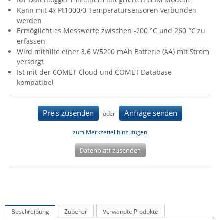
Kann mit 4x Pt1000/0 Temperatursensoren verbunden
IEC Lock
werden
Ihse
Ermöglicht es Messwerte zwischen -200 °C und 260 °C zu
erfassen
Kerlink
Wird mithilfe einer 3.6 V/5200 mAh Batterie (AA) mit Strom
Kramer Electronics
versorgt
Ist mit der COMET Cloud und COMET Database
KVM TEC
kompatibel
Legrand
LigoWave
Preis zusenden
Anfrage senden
oder
Milesight
zum Merkzettel hinzufügen
Moxa
Datenblatt zusenden
Netio
Panorama Antennas
PatchSee
Power Kingdom
Beschreibung
Zubehör
Verwandte Produkte
Poynting