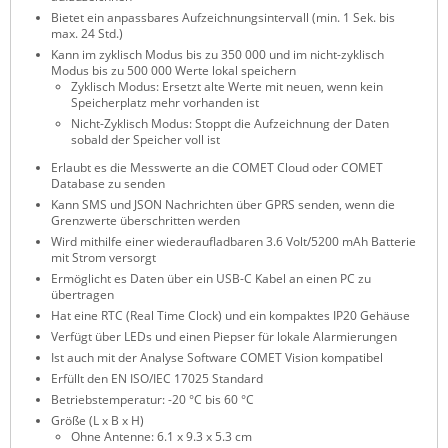
Bietet ein anpassbares Aufzeichnungsintervall (min. 1 Sek. bis
ZPE Systems
max. 24 Std.)
Kann im zyklisch Modus bis zu 350 000 und im nicht-zyklisch
Modus bis zu 500 000 Werte lokal speichern
Zyklisch Modus: Ersetzt alte Werte mit neuen, wenn kein
News zu unseren Herstellern
Speicherplatz mehr vorhanden ist
Nicht-Zyklisch Modus: Stoppt die Aufzeichnung der Daten
sobald der Speicher voll ist
Erlaubt es die Messwerte an die COMET Cloud oder COMET
Database zu senden
Kann SMS und JSON Nachrichten über GPRS senden, wenn die
Grenzwerte überschritten werden
Wird mithilfe einer wiederaufladbaren 3.6 Volt/5200 mAh Batterie
mit Strom versorgt
Ermöglicht es Daten über ein USB-C Kabel an einen PC zu
übertragen
Hat eine RTC (Real Time Clock) und ein kompaktes IP20 Gehäuse
Verfügt über LEDs und einen Piepser für lokale Alarmierungen
Ist auch mit der Analyse Software COMET Vision kompatibel
Erfüllt den EN ISO/IEC 17025 Standard
Betriebstemperatur: -20 °C bis 60 °C
Größe (L x B x H)
Ohne Antenne: 6.1 x 9.3 x 5.3 cm