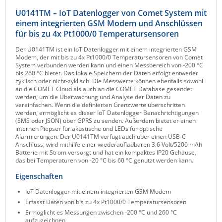
Raritan
U0141TM – IoT Datenlogger von Comet System mit
einem integrierten GSM Modem und Anschlüssen
Riello UPS
für bis zu 4x Pt1000/0 Temperatursensoren
Server Technology
Der U0141TM ist ein IoT Datenlogger mit einem integrierten GSM
Modem, der mit bis zu 4x Pt1000/0 Temperatursensoren von Comet
Siretta
System verbunden werden kann und einen Messbereich von -200 °C
bis 260 °C bietet. Das lokale Speichern der Daten erfolgt entweder
SIRIO Antenne
zyklisch oder nicht-zyklisch. Die Messwerte können ebenfalls sowohl
an die COMET Cloud als auch an die COMET Database gesendet
Sunbird
werden, um die Überwachung und Analyse der Daten zu
vereinfachen. Wenn die definierten Grenzwerte überschritten
Tactical Software
werden, ermöglicht es dieser IoT Datenlogger Benachrichtigungen
(SMS oder JSON) über GPRS zu senden. Außerdem bietet er einen
TEKTELIC
internen Piepser für akustische und LEDs für optische
Alarmierungen. Der U0141TM verfügt auch über einen USB-C
Teltonika
Anschluss, wird mithilfe einer wiederaufladbaren 3.6 Volt/5200 mAh
Batterie mit Strom versorgt und hat ein kompaktes IP20 Gehäuse,
Unwired Networks
das bei Temperaturen von -20 °C bis 60 °C genutzt werden kann.
Vision
Eigenschaften
WATTECO
IoT Datenlogger mit einem integrierten GSM Modem
Westermo
Erfasst Daten von bis zu 4x Pt1000/0 Temperatursensoren
Ermöglicht es Messungen zwischen -200 °C und 260 °C
Yuasa
aufzuzeichnen