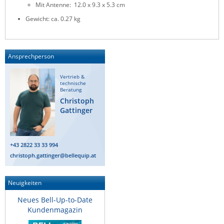
Mit Antenne: 12.0 x 9.3 x 5.3 cm
Gewicht: ca. 0.27 kg
Ansprechperson
Vertrieb &
technische
Beratung
Christoph
Gattinger
+43 2822 33 33 994
christoph.gattinger@bellequip.at
Neuigkeiten
Neues Bell-Up-to-Date
Kundenmagazin