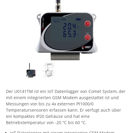
Comet System
Energiemessung
Energieverteilung
IP, WLAN & GSM Sensorik
IoT - Internet of Things
CompleTech
IPC, Industrielle Netzwerktechnik & WLAN
Contemporary Controls
Datenlogger
Remote I/O
Industrielle Netzwerktechnik / Kommunikation
Industrielle Computer
Sonstige
Digi
Eaton
Wi-Fi - WLAN - Wireless
Serverräume
RMA / Rücksendung / Support
Elsys
IT Netzwerktechnik / Kommunikation
Enginko - mcf88
Fokus Technologies
Gefen
Der U0141TM ist ein IoT Datenlogger von Comet System, der
Gude
mit einem integrierten GSM Modem ausgestattet ist und
Guntermann & Drunck
Messungen von bis zu 4x externen Pt1000/0
Temperatursensoren erfassen kann. Er verfügt auch über
High Sec Labs
ein kompaktes IP20 Gehäuse und hat eine
HW group
Betriebstemperatur von -20 °C bis 60 °C.
Icron
IoT Datenlogger mit einem integrierten GSM Modem