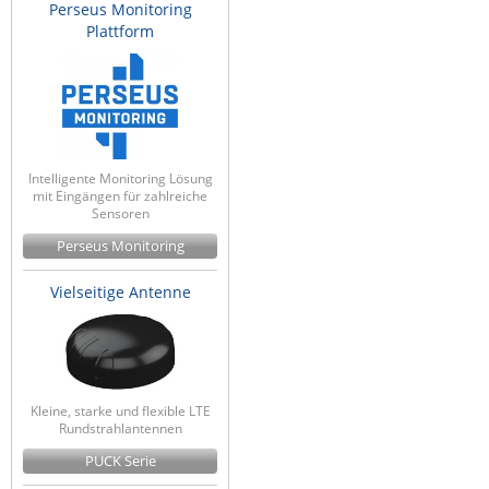
Perseus Monitoring
Raritan
Plattform
Riello UPS
Server Technology
Siretta
SIRIO Antenne
Intelligente Monitoring Lösung
mit Eingängen für zahlreiche
Sunbird
Sensoren
Tactical Software
Perseus Monitoring
TEKTELIC
Vielseitige Antenne
Teltonika
Unwired Networks
Vision
WATTECO
Kleine, starke und flexible LTE
Rundstrahlantennen
Westermo
PUCK Serie
Yuasa