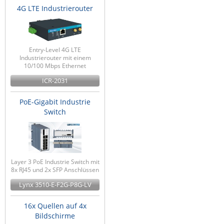
4G LTE Industrierouter
ZPE Systems
News zu unseren Herstellern
Entry-Level 4G LTE
Industrierouter mit einem
10/100 Mbps Ethernet
ICR-2031
PoE-Gigabit Industrie
Switch
Layer 3 PoE Industrie Switch mit
8x RJ45 und 2x SFP Anschlüssen
Lynx 3510-E-F2G-P8G-LV
16x Quellen auf 4x
Bildschirme