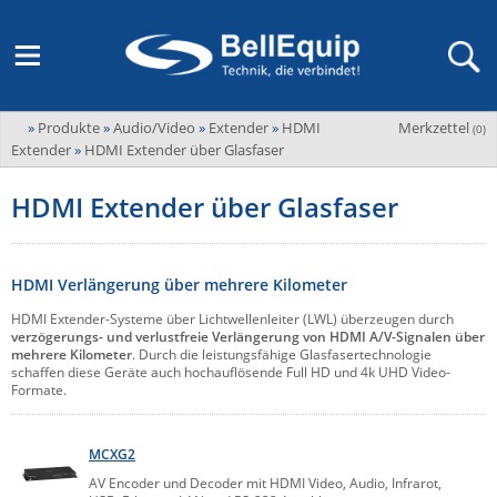
»
Produkte
»
Audio/Video
»
Extender
»
HDMI
Merkzettel
Adder
(
0
)
M2M Router, Antennen, VPN & SIM
Übersicht
LAGERABVERKAUF Stromverteilung und -messung
Unternehmen
Extender
»
HDMI Extender über Glasfaser
ADEL system
Fernwartung via Mobilfunk (M2M)
HDMI Extender über Glasfaser
Advantech
Wissen
Ansprechpersonen
Advantech-Conel
SD-WAN & Bonding
Neue Produkte
Veranstaltungen
AKCP / AKCess Pro
HDMI Verlängerung über mehrere Kilometer
Antennen
Amit
HDMI Extender-Systeme über Lichtwellenleiter (LWL) überzeugen durch
Veranstaltungen
Jobs & Karriere
verzögerungs- und verlustfreie Verlängerung von HDMI A/V-Signalen über
Aten
KVM & Audio/Video Signalverteilung
mehrere Kilometer
. Durch die leistungsfähige Glasfasertechnologie
schaffen diese Geräte auch hochauflösende Full HD und 4k UHD Video-
Bachmann
Bell-Up-to-Date Magazine
News
Formate.
KVM
Audio/Video
Black Box
USV, Energieverteilung & -messung
Aktueller Newsletter
Bondix
MCXG2
Kabel und Verkabelung
Digital Signage
USV / UPS
Industrielle Stromversorgung
AV Encoder und Decoder mit HDMI Video, Audio, Infrarot,
Cambium Networks
IoT, Umgebungsmonitoring & Sensorik