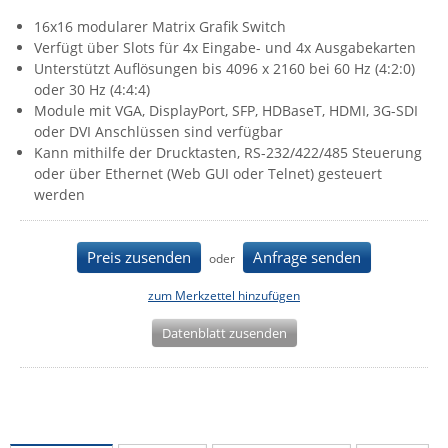
IEC Lock
16x16 modularer Matrix Grafik Switch
Verfügt über Slots für 4x Eingabe- und 4x Ausgabekarten
Ihse
Unterstützt Auflösungen bis 4096 x 2160 bei 60 Hz (4:2:0)
Kerlink
oder 30 Hz (4:4:4)
Module mit VGA, DisplayPort, SFP, HDBaseT, HDMI, 3G-SDI
Kramer Electronics
oder DVI Anschlüssen sind verfügbar
KVM TEC
Kann mithilfe der Drucktasten, RS-232/422/485 Steuerung
oder über Ethernet (Web GUI oder Telnet) gesteuert
Legrand
werden
LigoWave
Milesight
Preis zusenden
Anfrage senden
oder
Moxa
zum Merkzettel hinzufügen
Netio
Datenblatt zusenden
Panorama Antennas
PatchSee
Power Kingdom
Poynting