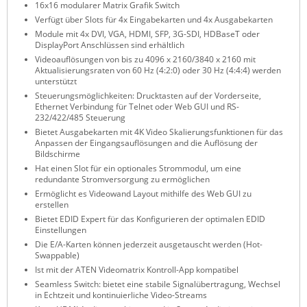
16x16 modularer Matrix Grafik Switch
ZPE Systems
Verfügt über Slots für 4x Eingabekarten und 4x Ausgabekarten
Module mit 4x DVI, VGA, HDMI, SFP, 3G-SDI, HDBaseT oder
DisplayPort Anschlüssen sind erhältlich
Videoauflösungen von bis zu 4096 x 2160/3840 x 2160 mit
News zu unseren Herstellern
Aktualisierungsraten von 60 Hz (4:2:0) oder 30 Hz (4:4:4) werden
unterstützt
Steuerungsmöglichkeiten: Drucktasten auf der Vorderseite,
Ethernet Verbindung für Telnet oder Web GUI und RS-
232/422/485 Steuerung
Bietet Ausgabekarten mit 4K Video Skalierungsfunktionen für das
Anpassen der Eingangsauflösungen and die Auflösung der
Bildschirme
Hat einen Slot für ein optionales Strommodul, um eine
redundante Stromversorgung zu ermöglichen
Ermöglicht es Videowand Layout mithilfe des Web GUI zu
erstellen
Bietet EDID Expert für das Konfigurieren der optimalen EDID
Einstellungen
Die E/A-Karten können jederzeit ausgetauscht werden (Hot-
Swappable)
Ist mit der ATEN Videomatrix Kontroll-App kompatibel
Seamless Switch: bietet eine stabile Signalübertragung, Wechsel
in Echtzeit und kontinuierliche Video-Streams