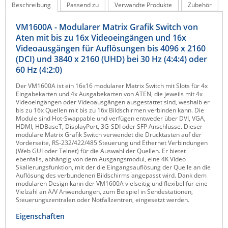
Beschreibung
Passend zu
Verwandte Produkte
Zubehör
Raritan
VM1600A - Modularer Matrix Grafik Switch von
Riello UPS
Aten mit bis zu 16x Videoeingängen und 16x
Server Technology
Videoausgängen für Auflösungen bis 4096 x 2160
(DCI) und 3840 x 2160 (UHD) bei 30 Hz (4:4:4) oder
Siretta
60 Hz (4:2:0)
SIRIO Antenne
Der VM1600A ist ein 16x16 modularer Matrix Switch mit Slots für 4x
Sunbird
Eingabekarten und 4x Ausgabekarten von ATEN, die jeweils mit 4x
Videoeingängen oder Videoausgängen ausgestattet sind, weshalb er
Tactical Software
bis zu 16x Quellen mit bis zu 16x Bildschirmen verbinden kann. Die
Module sind Hot-Swappable und verfügen entweder über DVI, VGA,
TEKTELIC
HDMI, HDBaseT, DisplayPort, 3G-SDI oder SFP Anschlüsse. Dieser
modulare Matrix Grafik Switch verwendet die Drucktasten auf der
Teltonika
Vorderseite, RS-232/422/485 Steuerung und Ethernet Verbindungen
(Web GUI oder Telnet) für die Auswahl der Quellen. Er bietet
Unwired Networks
ebenfalls, abhängig von dem Ausgangsmodul, eine 4K Video
Skalierungsfunktion, mit der die Eingangsauflösung der Quelle an die
Vision
Auflösung des verbundenen Bildschirms angepasst wird. Dank dem
modularen Design kann der VM1600A vielseitig und flexibel für eine
WATTECO
Vielzahl an A/V Anwendungen, zum Beispiel in Sendestationen,
Steuerungszentralen oder Notfallzentren, eingesetzt werden.
Westermo
Eigenschaften
Yuasa