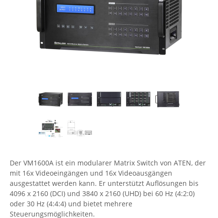
Comet System
Energiemessung
Energieverteilung
IP, WLAN & GSM Sensorik
IoT - Internet of Things
CompleTech
IPC, Industrielle Netzwerktechnik & WLAN
Contemporary Controls
Datenlogger
Remote I/O
Industrielle Netzwerktechnik / Kommunikation
Industrielle Computer
Sonstige
Digi
Eaton
Wi-Fi - WLAN - Wireless
Serverräume
RMA / Rücksendung / Support
Elsys
IT Netzwerktechnik / Kommunikation
Enginko - mcf88
Fokus Technologies
Gefen
Gude
Der VM1600A ist ein modularer Matrix Switch von ATEN, der
Guntermann & Drunck
mit 16x Videoeingängen und 16x Videoausgängen
High Sec Labs
ausgestattet werden kann. Er unterstützt Auflösungen bis
4096 x 2160 (DCI) und 3840 x 2160 (UHD) bei 60 Hz (4:2:0)
HW group
oder 30 Hz (4:4:4) und bietet mehrere
Icron
Steuerungsmöglichkeiten.