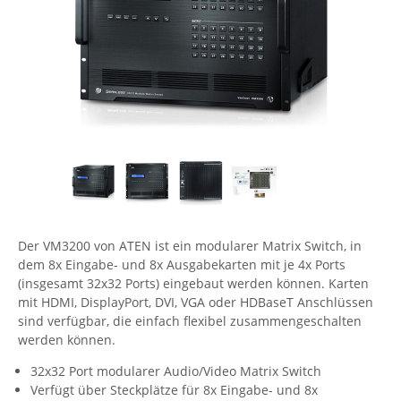
Comet System
Energiemessung
Energieverteilung
IP, WLAN & GSM Sensorik
IoT - Internet of Things
CompleTech
IPC, Industrielle Netzwerktechnik & WLAN
Contemporary Controls
Datenlogger
Remote I/O
Industrielle Netzwerktechnik / Kommunikation
Industrielle Computer
Sonstige
Digi
Eaton
Wi-Fi - WLAN - Wireless
Serverräume
RMA / Rücksendung / Support
Elsys
IT Netzwerktechnik / Kommunikation
Enginko - mcf88
Fokus Technologies
Der VM3200 von ATEN ist ein modularer Matrix Switch, in
Gefen
dem 8x Eingabe- und 8x Ausgabekarten mit je 4x Ports
Gude
(insgesamt 32x32 Ports) eingebaut werden können. Karten
mit HDMI, DisplayPort, DVI, VGA oder HDBaseT Anschlüssen
Guntermann & Drunck
sind verfügbar, die einfach flexibel zusammengeschalten
High Sec Labs
werden können.
HW group
32x32 Port modularer Audio/Video Matrix Switch
Verfügt über Steckplätze für 8x Eingabe- und 8x
Icron