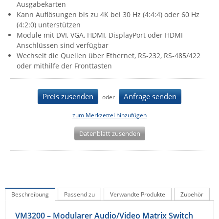
Ausgabekarten
IEC Lock
Kann Auflösungen bis zu 4K bei 30 Hz (4:4:4) oder 60 Hz
(4:2:0) unterstützen
Ihse
Module mit DVI, VGA, HDMI, DisplayPort oder HDMI
Kerlink
Anschlüssen sind verfügbar
Wechselt die Quellen über Ethernet, RS-232, RS-485/422
Kramer Electronics
oder mithilfe der Fronttasten
KVM TEC
Legrand
Preis zusenden
Anfrage senden
oder
LigoWave
zum Merkzettel hinzufügen
Milesight
Datenblatt zusenden
Moxa
Netio
Panorama Antennas
PatchSee
Beschreibung
Passend zu
Verwandte Produkte
Zubehör
Power Kingdom
Poynting
VM3200 – Modularer Audio/Video Matrix Switch