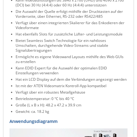
Kann Videoauflösungen bis 3840 x 2160 (UHD) und 4096 x 2160
(DCI) bei 30 Hz (4:4:4) oder 60 Hz (4:4:4) unterstützen
ZPE Systems
Die Auswahl der Quelle erfolgt mithilfe der Drucktasten auf der
Vorderseite, über Ethernet, RS-232 oder RS422/485
Verfügt über einen integrierten Skalierer für das Enkodieren der
Videoformate
News zu unseren Herstellern
Hat ebenfalls Slots für zusätzliche Lüfter- und Leistungsmodule
Bietet Seamless Switch Technologie für ein nahtloses
Umschalten, durchgehende Video-Streams und stabile
Signalübertragungen
Ermöglicht es eigene Videowand Layouts mithilfe des Web GUIs
zu erstellen
Kann EDID Expert für die Auswahl der optimalen EDID
Einstellungen verwenden
Hat ein LCD Display auf dem die Verbindungen angezeigt werden
Ist mit der ATEN Videomatrix Kontroll-App kompatibel
Verfügt über ein robustes Metallgehäuse
Betriebstemperatur: 0 °C bis 40 °C
Größe (L x B x H): 48.2 x 47.2 x 39.9 cm
Gewicht: ca. 18.2 kg
Anwendungsdiagramm