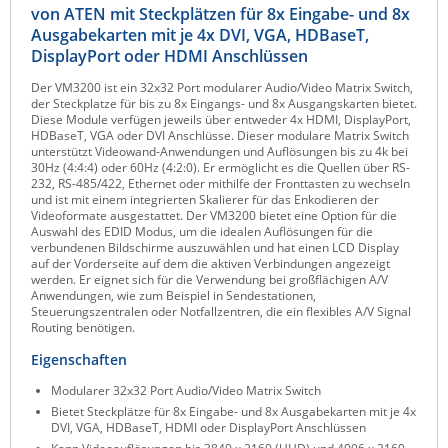
von ATEN mit Steckplätzen für 8x Eingabe- und 8x
Raritan
Ausgabekarten mit je 4x DVI, VGA, HDBaseT,
Riello UPS
DisplayPort oder HDMI Anschlüssen
Server Technology
Der VM3200 ist ein 32x32 Port modularer Audio/Video Matrix Switch,
der Steckplatze für bis zu 8x Eingangs- und 8x Ausgangskarten bietet.
Siretta
Diese Module verfügen jeweils über entweder 4x HDMI, DisplayPort,
HDBaseT, VGA oder DVI Anschlüsse. Dieser modulare Matrix Switch
SIRIO Antenne
unterstützt Videowand-Anwendungen und Auflösungen bis zu 4k bei
30Hz (4:4:4) oder 60Hz (4:2:0). Er ermöglicht es die Quellen über RS-
Sunbird
232, RS-485/422, Ethernet oder mithilfe der Fronttasten zu wechseln
und ist mit einem integrierten Skalierer für das Enkodieren der
Tactical Software
Videoformate ausgestattet. Der VM3200 bietet eine Option für die
Auswahl des EDID Modus, um die idealen Auflösungen für die
TEKTELIC
verbundenen Bildschirme auszuwählen und hat einen LCD Display
auf der Vorderseite auf dem die aktiven Verbindungen angezeigt
Teltonika
werden. Er eignet sich für die Verwendung bei großflächigen A/V
Anwendungen, wie zum Beispiel in Sendestationen,
Unwired Networks
Steuerungszentralen oder Notfallzentren, die ein flexibles A/V Signal
Routing benötigen.
Vision
Eigenschaften
WATTECO
Modularer 32x32 Port Audio/Video Matrix Switch
Westermo
Bietet Steckplätze für 8x Eingabe- und 8x Ausgabekarten mit je 4x
DVI, VGA, HDBaseT, HDMI oder DisplayPort Anschlüssen
Yuasa