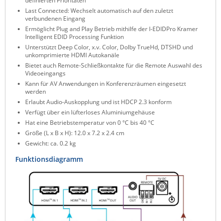
definierten Prioritäten
ZPE Systems
Last Connected: Wechselt automatisch auf den zuletzt
verbundenen Eingang
Ermöglicht Plug and Play Betrieb mithilfe der I-EDIDPro Kramer
Intelligent EDID Processing Funktion
Unterstützt Deep Color, x.v. Color, Dolby TrueHd, DTSHD und
News zu unseren Herstellern
unkomprimierte HDMI Autokanäle
Bietet auch Remote-Schließkontakte für die Remote Auswahl des
Videoeingangs
Kann für AV Anwendungen in Konferenzräumen eingesetzt
werden
Erlaubt Audio-Auskopplung und ist HDCP 2.3 konform
Verfügt über ein lüfterloses Aluminiumgehäuse
Hat eine Betriebstemperatur von 0 °C bis 40 °C
Größe (L x B x H): 12.0 x 7.2 x 2.4 cm
Gewicht: ca. 0.2 kg
Funktionsdiagramm