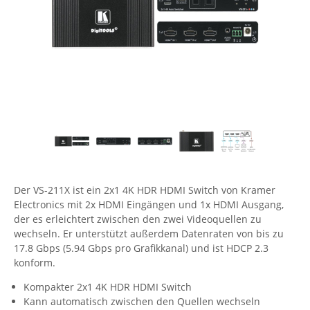
Comet System
Energiemessung
Energieverteilung
IP, WLAN & GSM Sensorik
IoT - Internet of Things
CompleTech
IPC, Industrielle Netzwerktechnik & WLAN
Contemporary Controls
Datenlogger
Remote I/O
Industrielle Netzwerktechnik / Kommunikation
Industrielle Computer
Sonstige
Digi
Eaton
Wi-Fi - WLAN - Wireless
Serverräume
RMA / Rücksendung / Support
Elsys
IT Netzwerktechnik / Kommunikation
Enginko - mcf88
Fokus Technologies
Der VS-211X ist ein 2x1 4K HDR HDMI Switch von Kramer
Gefen
Electronics mit 2x HDMI Eingängen und 1x HDMI Ausgang,
Gude
der es erleichtert zwischen den zwei Videoquellen zu
wechseln. Er unterstützt außerdem Datenraten von bis zu
Guntermann & Drunck
17.8 Gbps (5.94 Gbps pro Grafikkanal) und ist HDCP 2.3
High Sec Labs
konform.
HW group
Kompakter 2x1 4K HDR HDMI Switch
Kann automatisch zwischen den Quellen wechseln
Icron