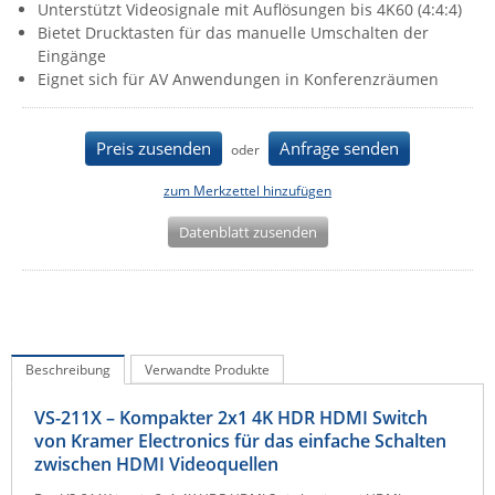
Unterstützt Videosignale mit Auflösungen bis 4K60 (4:4:4)
IEC Lock
Bietet Drucktasten für das manuelle Umschalten der
Eingänge
Ihse
Eignet sich für AV Anwendungen in Konferenzräumen
Kerlink
Kramer Electronics
Preis zusenden
Anfrage senden
oder
KVM TEC
zum Merkzettel hinzufügen
Legrand
Datenblatt zusenden
LigoWave
Milesight
Moxa
Netio
Beschreibung
Verwandte Produkte
Panorama Antennas
PatchSee
VS-211X – Kompakter 2x1 4K HDR HDMI Switch
von Kramer Electronics für das einfache Schalten
Power Kingdom
zwischen HDMI Videoquellen
Poynting