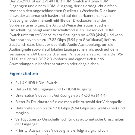
Der VS-211X ist ein 2x1 4K HDR HDMI Switch mit zwei HDMI
Eingängen und einem HDMI Ausgang, der es ermöglicht einfach
Raritan
zwischen den angeschlossenen Quellen zu Wechseln. Dies kann
entweder automatisch basierend auf dem erkannten aktiven
Riello UPS
Videosignal oder manuell mithilfe der Drucktasten auf der
Vorderseite erfolgen. Die Art und Weise der automatischen
Server Technology
Umschaltung hängt vom Umschaltmodus ab. Dieser 2x1 HDMI
Switch unterstützt Videos mit Auflösungen bis 4K60 (4:4:4) und kann
Siretta
Datenraten von bis zu 17.82 Gbps (5.94 pro Grafikkanal) liefern.
Zusätzlich dazu bietet er ebenfalls Audio-Auskopplung, um die
SIRIO Antenne
Audiosignale sowohl auf lokalen Lautsprechern als auch auf dem
verbundenen AV Gerät (z.B. einem TV) abspielen zu können. Der VS-
Sunbird
211X ist zudem HDCP 2.3 konform und eignet sich für AV
Anwendungen in Konferenzräumen oder desgleichen.
Tactical Software
Eigenschaften
TEKTELIC
2x1 4K HDR HDMI Switch
Teltonika
Hat 2x HDMI Eingänge und 1x HDMI Ausgang
Unwired Networks
Unterstützt Videos mit Auflösungen bis 4K60 Hz (4:4:4)
Bietet 2x Drucktasten für die manuelle Auswahl der Videoquelle
Vision
Datenraten von bis zu 17.8 Gbps (5.94 Gbps pro Grafikkanal) sind
WATTECO
möglich
Verfügt über 2x Umschaltmodi für das automatische Umschalten
Westermo
der Eingänge
Priority: Auswahl des Videosignals erfolgt aufgrund von
Yuasa