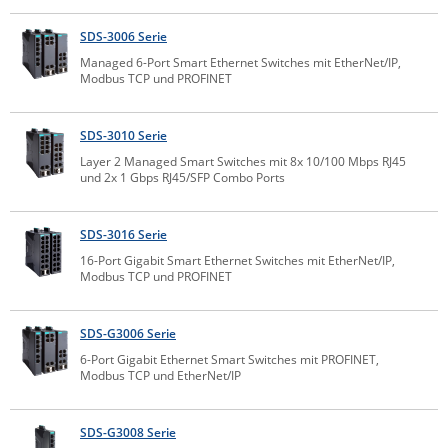
Raritan
SDS-3006 Serie
Riello UPS
Managed 6-Port Smart Ethernet Switches mit EtherNet/IP,
Modbus TCP und PROFINET
Server Technology
Siretta
SDS-3010 Serie
SIRIO Antenne
Layer 2 Managed Smart Switches mit 8x 10/100 Mbps RJ45
und 2x 1 Gbps RJ45/SFP Combo Ports
Sunbird
Tactical Software
SDS-3016 Serie
TEKTELIC
16-Port Gigabit Smart Ethernet Switches mit EtherNet/IP,
Modbus TCP und PROFINET
Teltonika
Unwired Networks
SDS-G3006 Serie
Vision
6-Port Gigabit Ethernet Smart Switches mit PROFINET,
WATTECO
Modbus TCP und EtherNet/IP
Westermo
SDS-G3008 Serie
Yuasa