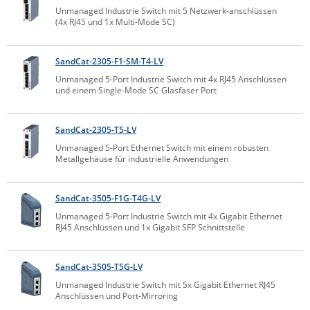
Unmanaged Industrie Switch mit 5 Netzwerk-anschlüssen
IEC Lock
(4x RJ45 und 1x Multi-Mode SC)
Ihse
Kerlink
SandCat-2305-F1-SM-T4-LV
Unmanaged 5-Port Industrie Switch mit 4x RJ45 Anschlüssen
Kramer Electronics
und einem Single-Mode SC Glasfaser Port
KVM TEC
Legrand
SandCat-2305-T5-LV
LigoWave
Unmanaged 5-Port Ethernet Switch mit einem robusten
Metallgehäuse für industrielle Anwendungen
Milesight
Moxa
SandCat-3505-F1G-T4G-LV
Netio
Unmanaged 5-Port Industrie Switch mit 4x Gigabit Ethernet
RJ45 Anschlüssen und 1x Gigabit SFP Schnittstelle
Panorama Antennas
PatchSee
SandCat-3505-T5G-LV
Power Kingdom
Unmanaged Industrie Switch mit 5x Gigabit Ethernet RJ45
Anschlüssen und Port-Mirroring
Poynting