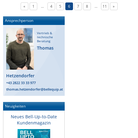
«
1
…
4
5
6
7
8
…
11
»
Ansprechperson
Vertrieb &
technische
Beratung
Thomas
Hetzendorfer
+43 2822 33 33 977
thomas.hetzendorfer@bellequip.at
Neuigkeiten
Neues Bell-Up-to-Date
Kundenmagazin