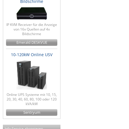
Bildschirme
IP KVM Receiver für die Anzeige
von 16x Quellen auf 4x
Bildschirme
Emerald DESKVUE
10-120kW Online USV
Online UPS Systeme mit 10, 15,
20, 30, 40, 60, 80, 100 oder 120
kVA/kW
Sentryum
Info-Service abonnieren