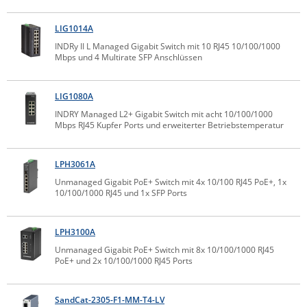
Comet System
Energiemessung
Energieverteilung
LIG1014A
IP, WLAN & GSM Sensorik
IoT - Internet of Things
CompleTech
IPC, Industrielle Netzwerktechnik & WLAN
INDRy II L Managed Gigabit Switch mit 10 RJ45 10/100/1000
Mbps und 4 Multirate SFP Anschlüssen
Contemporary Controls
Datenlogger
Remote I/O
Industrielle Netzwerktechnik / Kommunikation
Industrielle Computer
Sonstige
Digi
LIG1080A
Eaton
Wi-Fi - WLAN - Wireless
Serverräume
RMA / Rücksendung / Support
INDRY Managed L2+ Gigabit Switch mit acht 10/100/1000
Elsys
Mbps RJ45 Kupfer Ports und erweiterter Betriebstemperatur
IT Netzwerktechnik / Kommunikation
Enginko - mcf88
LPH3061A
Fokus Technologies
Unmanaged Gigabit PoE+ Switch mit 4x 10/100 RJ45 PoE+, 1x
Gefen
10/100/1000 RJ45 und 1x SFP Ports
Gude
LPH3100A
Guntermann & Drunck
Unmanaged Gigabit PoE+ Switch mit 8x 10/100/1000 RJ45
High Sec Labs
PoE+ und 2x 10/100/1000 RJ45 Ports
HW group
Icron
SandCat-2305-F1-MM-T4-LV