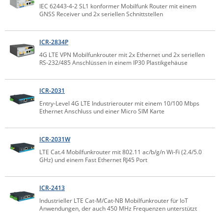
IEC 62443-4-2 SL1 konformer Mobilfunk Router mit einem
IEC Lock
GNSS Receiver und 2x seriellen Schnittstellen
Ihse
Kerlink
ICR-2834P
4G LTE VPN Mobilfunkrouter mit 2x Ethernet und 2x seriellen
Kramer Electronics
RS-232/485 Anschlüssen in einem IP30 Plastikgehäuse
KVM TEC
Legrand
ICR-2031
Entry-Level 4G LTE Industrierouter mit einem 10/100 Mbps
LigoWave
Ethernet Anschluss und einer Micro SIM Karte
Milesight
Moxa
ICR-2031W
Netio
LTE Cat.4 Mobilfunkrouter mit 802.11 ac/b/g/n Wi-Fi (2.4/5.0
GHz) und einem Fast Ethernet RJ45 Port
Panorama Antennas
PatchSee
ICR-2413
Power Kingdom
Industrieller LTE Cat-M/Cat-NB Mobilfunkrouter für IoT
Anwendungen, der auch 450 MHz Frequenzen unterstützt
Poynting