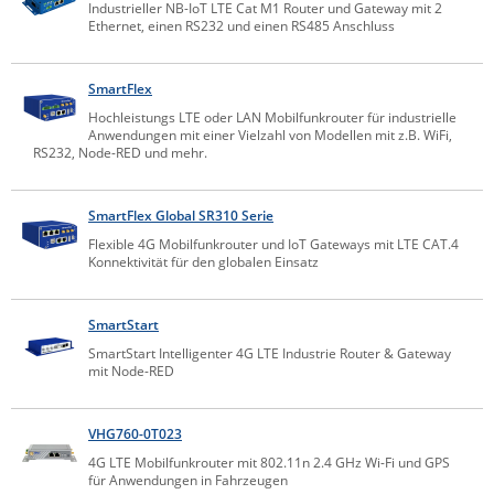
Industrieller NB-IoT LTE Cat M1 Router und Gateway mit 2
ZPE Systems
Ethernet, einen RS232 und einen RS485 Anschluss
SmartFlex
News zu unseren Herstellern
Hochleistungs LTE oder LAN Mobilfunkrouter für industrielle
Anwendungen mit einer Vielzahl von Modellen mit z.B. WiFi,
RS232, Node-RED und mehr.
SmartFlex Global SR310 Serie
Flexible 4G Mobilfunkrouter und IoT Gateways mit LTE CAT.4
Konnektivität für den globalen Einsatz
SmartStart
SmartStart Intelligenter 4G LTE Industrie Router & Gateway
mit Node-RED
VHG760-0T023
4G LTE Mobilfunkrouter mit 802.11n 2.4 GHz Wi-Fi und GPS
für Anwendungen in Fahrzeugen