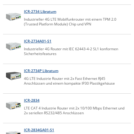
Comet System
Energiemessung
Energieverteilung
ICR-2734 Libratum
IP, WLAN & GSM Sensorik
IoT - Internet of Things
CompleTech
IPC, Industrielle Netzwerktechnik & WLAN
Industrieller 4G LTE Mobilfunkrouter mit einem TPM 2.0
(Trusted Platform Module) Chip und VPN
Contemporary Controls
Datenlogger
Remote I/O
Industrielle Netzwerktechnik / Kommunikation
Industrielle Computer
Sonstige
Digi
ICR-2734A01-S1
Eaton
Wi-Fi - WLAN - Wireless
Industrieller 4G Router mit IEC 62443-4-2 SL1 konformen
Serverräume
RMA / Rücksendung / Support
Sicherheitsfeatures
Elsys
IT Netzwerktechnik / Kommunikation
Enginko - mcf88
ICR-2734P Libratum
Fokus Technologies
4G LTE Industrie Router mit 2x Fast Ethernet RJ45
Gefen
Anschlüssen und einem kompakte IP30 Plastikgehäuse
Gude
ICR-2834
Guntermann & Drunck
LTE CAT 4 Industrie Router mit 2x 10/100 Mbps Ethernet und
High Sec Labs
2x seriellen RS232/485 Anschlüssen
HW group
ICR-2834GA01-S1
Icron