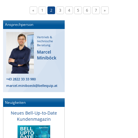
«
1
2
3
4
5
6
7
»
Ansprechperson
Vertrieb &
technische
Beratung
Marcel
Miniböck
+43 2822 33 33 980
marcel.miniboeck@bellequip.at
Neuigkeiten
Neues Bell-Up-to-Date
Kundenmagazin