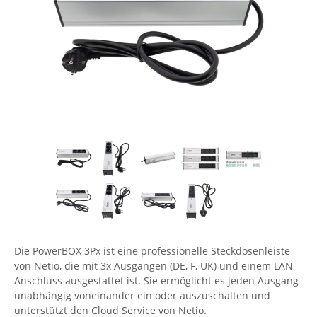
Comet System
Energiemessung
Energieverteilung
IP, WLAN & GSM Sensorik
IoT - Internet of Things
CompleTech
IPC, Industrielle Netzwerktechnik & WLAN
Contemporary Controls
Datenlogger
Remote I/O
Industrielle Netzwerktechnik / Kommunikation
Industrielle Computer
Sonstige
Digi
Eaton
Wi-Fi - WLAN - Wireless
Serverräume
RMA / Rücksendung / Support
Elsys
IT Netzwerktechnik / Kommunikation
Enginko - mcf88
Fokus Technologies
Gefen
Gude
Guntermann & Drunck
Die PowerBOX 3Px ist eine professionelle Steckdosenleiste
High Sec Labs
von Netio, die mit 3x Ausgängen (DE, F, UK) und einem LAN-
Anschluss ausgestattet ist. Sie ermöglicht es jeden Ausgang
HW group
unabhängig voneinander ein oder auszuschalten und
unterstützt den Cloud Service von Netio.
Icron