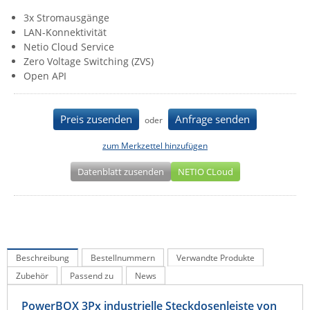
IEC Lock
3x Stromausgänge
LAN-Konnektivität
Ihse
Netio Cloud Service
Kerlink
Zero Voltage Switching (ZVS)
Open API
Kramer Electronics
KVM TEC
Preis zusenden
Anfrage senden
oder
Legrand
zum Merkzettel hinzufügen
LigoWave
Milesight
Datenblatt zusenden
NETIO CLoud
Moxa
Netio
Panorama Antennas
Beschreibung
Bestellnummern
Verwandte Produkte
PatchSee
Zubehör
Passend zu
News
Power Kingdom
Poynting
PowerBOX 3Px industrielle Steckdosenleiste von