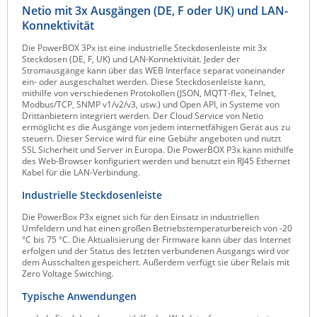
Netio mit 3x Ausgängen (DE, F oder UK) und LAN-
Raritan
Konnektivität
Riello UPS
Die PowerBOX 3Px ist eine industrielle Steckdosenleiste mit 3x
Steckdosen (DE, F, UK) und LAN-Konnektivität. Jeder der
Server Technology
Stromausgänge kann über das WEB Interface separat voneinander
ein- oder ausgeschaltet werden. Diese Steckdosenleiste kann,
Siretta
mithilfe von verschiedenen Protokollen (JSON, MQTT-flex, Telnet,
Modbus/TCP, SNMP v1/v2/v3, usw.) und Open API, in Systeme von
SIRIO Antenne
Drittanbietern integriert werden. Der Cloud Service von Netio
ermöglicht es die Ausgänge von jedem internetfähigen Gerät aus zu
Sunbird
steuern. Dieser Service wird für eine Gebühr angeboten und nutzt
SSL Sicherheit und Server in Europa. Die PowerBOX P3x kann mithilfe
Tactical Software
des Web-Browser konfiguriert werden und benutzt ein RJ45 Ethernet
Kabel für die LAN-Verbindung.
TEKTELIC
Industrielle Steckdosenleiste
Teltonika
Die PowerBox P3x eignet sich für den Einsatz in industriellen
Unwired Networks
Umfeldern und hat einen großen Betriebstemperaturbereich von -20
°C bis 75 °C. Die Aktualisierung der Firmware kann über das Internet
Vision
erfolgen und der Status des letzten verbundenen Ausgangs wird vor
dem Ausschalten gespeichert. Außerdem verfügt sie über Relais mit
WATTECO
Zero Voltage Switching.
Westermo
Typische Anwendungen
Yuasa