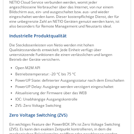
NETIO Cloud Service verbunden werden, womit jeder
angeschlossene Verbraucher über das Internet, von nur einem
Bildschirm aus, ein- und ausgeschaltet bzw. aus- und wieder
eingeschaltet werden kann. Dieser kostenpflichtige Dienst, der für
eine unbegrenzte Zahl an NETIO Geräten genutzt werden kann, ist
also besonders für Remote Management und Neustarts ideal.
Industrielle Produktqualität
Die Steckdosenleisten von Netio werden mit hohen
Qualitätsstandards entwickelt. Jede Einheit verfügt über
unterstützende Funktionen die einen verlässlichen und langen
Betrieb der Geräte versichern.
Open M2M API
Betriebstemperatur: -20 °C bis 75 °C
PowerUP State: definierter Ausgangsstatur nach dem Einschalten
PowerUP Delay: Ausgänge werden verzögert eingeschaltet
Aktualisierung der Firmware über das WEB
IOC: Unabhängige Ausgangskontrolle
ZVS: Zero Voltage Switching
Zero Voltage Switching (ZVS)
Ein wichtiges Feature der PowerBOX 3Px ist Zero Voltage Switching
(ZVS). Es kann den exakten Zeitpunkt kontrollieren, in dem die
mechanischen Relaiskontakte geöffnet oder geschlossen werden.