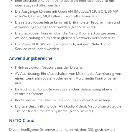
Jede Steckdose kann, mithilfe des Web-Interface, separat ein-
oder ausgeschaltet werden
ZPE Systems
Die Ausgänge können mit Open API (Modbus/TCP, JSON, SNMP
v1/v2/v3, Telnet, MQTT-fley,…) kontrolliert werden
Diese Steckdosenleiste kann mit Drittanbieter Programmen und
Anwendungen eingesetzt werden (Netio Drivers)
News zu unseren Herstellern
Die Steckdosen können über die Netio Mobile 2 App gesteuert
werden, solang sie mit dem gleichen Netzwerk verbunden ist
Die PowerBOX 3Px kann, endgeldlich, mit dem Netio Cloud
Service verbunden werden
Anwendungsbereiche
IT-Infrastruktur: Neustart aus der Distanz
AV Ausrüstung: Ein-/Ausschalten von Multimedia Ausrüstung von
einem zentralen System oder einem Multimedia Kontrollpanel
aus
Beleuchtung: Kontrolle von zusätzlicher Beleuchtung über ein
zentrales System
Konferenzräume: Abschalten von ungenutzter Ausrüstung
Digitale Beschriftung oder AV (Audio Video): Netio unterstützt die
Treiber für die meisten Systeme (Netio Drivers)
NETIO Cloud
Dieser intelligente Stromverteiler kann mit dem SSL-gesicherten