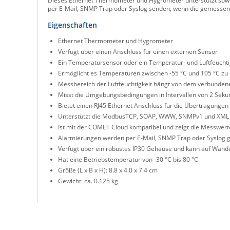
Dieses Ethernet Thermometer und Hygrometer unterstützt so
per E-Mail, SNMP Trap oder Syslog senden, wenn die gemessenen
Eigenschaften
Ethernet Thermometer und Hygrometer
Verfügt über einen Anschluss für einen externen Sensor
Ein Temperatursensor oder ein Temperatur- und Luftfeuch
Ermöglicht es Temperaturen zwischen -55 °C und 105 °C z
Messbereich der Luftfeuchtigkeit hängt von dem verbunden
Misst die Umgebungsbedingungen in Intervallen von 2 Sek
Bietet einen RJ45 Ethernet Anschluss für die Übertragungen
Unterstützt die ModbusTCP, SOAP, WWW, SNMPv1 und XML 
Ist mit der COMET Cloud kompatibel und zeigt die Messwerte
Alarmierungen werden per E-Mail, SNMP Trap oder Syslog 
Verfügt über ein robustes IP30 Gehäuse und kann auf Wänd
Hat eine Betriebstemperatur von -30 °C bis 80 °C
Größe (L x B x H): 8.8 x 4.0 x 7.4 cm
Gewicht: ca. 0.125 kg