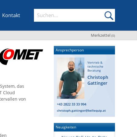
Kontakt
Merkzettel
(
0
)
Ansprechperson
Vertrieb &
technische
Beratung
Christoph
Gattinger
System, das
T Cloud
ervallen von
+43 2822 33 33 994
christoph.gattinger@bellequip.at
Neuigkeiten
den