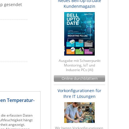
Neues Bell-Up-to-Date
ap gesendet
Kundenmagazin
Ausgabe mit Schwerpunkt
Monitoring, IoT und
Industrie PCs (AI)
Online durchblättern
Vorkonfigurationen für
Ihre IT Lösungen
nen Temperatur-
 die erfassten Daten
ftfeuchtigkeit hängt
heit angezeigt.
Wir bieten Vorkonfigurationen,