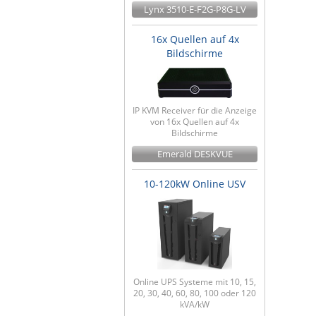
Lynx 3510-E-F2G-P8G-LV
16x Quellen auf 4x
Bildschirme
IP KVM Receiver für die Anzeige
von 16x Quellen auf 4x
Bildschirme
Emerald DESKVUE
10-120kW Online USV
Online UPS Systeme mit 10, 15,
20, 30, 40, 60, 80, 100 oder 120
kVA/kW