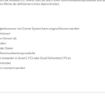
wohl die ModbusTCP, WWW, XML als auch SOAP Kommunikationsprotokolle und k
 Werte die definierten Limits überschreiten.
tigkeitssensor von Comet System kann angeschlossen werden
u messen
en Sensor ab
unden
 der Daten
Kommunikationsprotokolle
 entweder in Grad C (°C) oder Grad Fahrenheit (°F) an
gesendet
en montiert werden