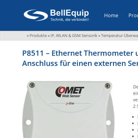
Home
Pro
»
Produkte
»
IP, WLAN & GSM Sensorik
»
Temperatur Überw
P8511 – Ethernet Thermometer 
Anschluss für einen externen S
De
ei
ve
2 