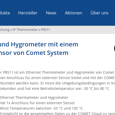
dukte
Hersteller
News
Aktionen
Über uns
achung
»
IP Thermometer
»
P8511
und Hygrometer mit einem
ensor von Comet System
r P8511 ist ein Ethernet Thermometer und Hygrometer von Comet 
nen Anschluss für einen externen Sensor bietet und mit der COME
rbunden werden kann. Er misst die Umgebungsbedingungen in Int
Sekunden und hat eine Betriebstemperatur von -30 °C bis 80 °C.
Ethernet Thermometer und Hygrometer
Hat 1x Anschluss für einen externen Sensor
Misst Temperaturen zwischen -55 °C und 105 °C
Ermöglicht es die gesammelten Daten zu der COMET Cloud zu sen