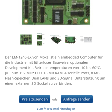
Comet System
Energiemessung
Energieverteilung
IP, WLAN & GSM Sensorik
IoT - Internet of Things
CompleTech
IPC, Industrielle Netzwerktechnik & WLAN
Contemporary Controls
Datenlogger
Remote I/O
Industrielle Netzwerktechnik / Kommunikation
Industrielle Computer
Sonstige
Digi
Eaton
Wi-Fi - WLAN - Wireless
Serverräume
RMA / Rücksendung / Support
Elsys
IT Netzwerktechnik / Kommunikation
Enginko - mcf88
Der EM-1240-LX von Moxa ist ein embedded Computer für
Fokus Technologies
die Industrie mit lüfterloser Bauweise, optionalen
Development Kit, Betriebstemperaturen von -10 bis 60°C,
Gefen
µClinux, 192 MHz CPU, 16 MB RAM, 4 serielle Ports, 8 MB
Gude
Flash-Speicher, Dual LANs und SD-Signal Unterstützung um
einen externen SD-Sockel zu verbinden.
Guntermann & Drunck
High Sec Labs
Preis zusenden
Anfrage senden
oder
HW group
zum Merkzettel hinzufügen
Icron