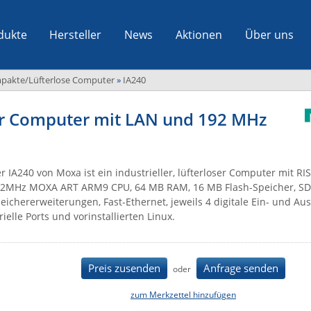
dukte
Hersteller
News
Aktionen
Über uns
pakte/Lüfterlose Computer
»
IA240
ser Computer mit LAN und 192 MHz
r IA240 von Moxa ist ein industrieller, lüfterloser Computer mit RIS
2MHz MOXA ART ARM9 CPU, 64 MB RAM, 16 MB Flash-Speicher, SD-
eichererweiterungen, Fast-Ethernet, jeweils 4 digitale Ein- und Au
rielle Ports und vorinstallierten Linux.
Preis zusenden
Anfrage senden
oder
zum Merkzettel hinzufügen