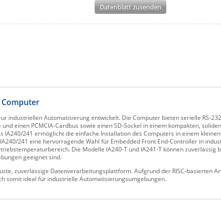
Datenblatt zusenden
d Computer
ndustriellen Automatisierung entwickelt. Die Computer bieten serielle RS-232
äle und einen PCMCIA-Cardbus sowie einen SD-Sockel in einem kompakten, soliden
s IA240/241 ermöglicht die einfache Installation des Computers in einem kleinen
 IA240/241 eine hervorragende Wahl für Embedded Front End-Controller in indu
triebstemperaturbereich. Die Modelle IA240-T und IA241-T können zuverlässig be
ebungen geeignet sind.
buste, zuverlässige Datenverarbeitungsplattform. Aufgrund der RISC-basierten A
h somit ideal für industrielle Automatisierungsumgebungen.