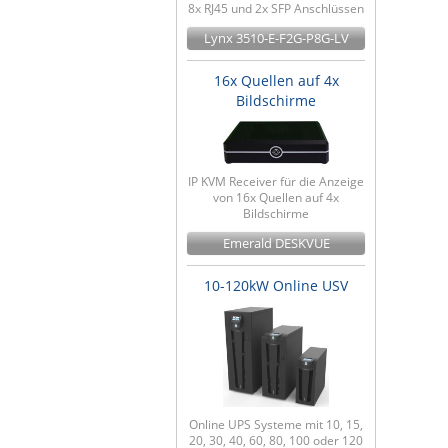
8x RJ45 und 2x SFP Anschlüssen
Lynx 3510-E-F2G-P8G-LV
16x Quellen auf 4x
Bildschirme
IP KVM Receiver für die Anzeige
von 16x Quellen auf 4x
Bildschirme
Emerald DESKVUE
10-120kW Online USV
Online UPS Systeme mit 10, 15,
20, 30, 40, 60, 80, 100 oder 120