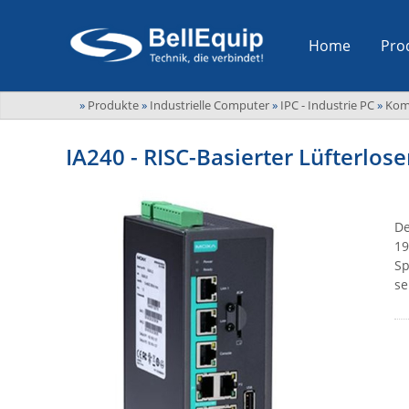
Home
Pro
»
Produkte
»
Industrielle Computer
»
IPC - Industrie PC
»
Kom
IA240 - RISC-Basierter Lüfterlo
De
19
Sp
se