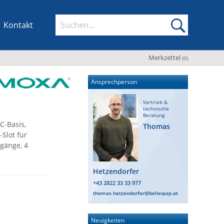
Kontakt
Merkzettel
(
0
)
Ansprechperson
Vertrieb &
technische
Beratung
C-Basis,
Thomas
Slot für
sgänge, 4
Hetzendorfer
+43 2822 33 33 977
thomas.hetzendorfer@bellequip.at
Neuigkeiten