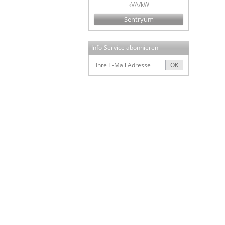
kVA/kW
Sentryum
Info-Service abonnieren
OK