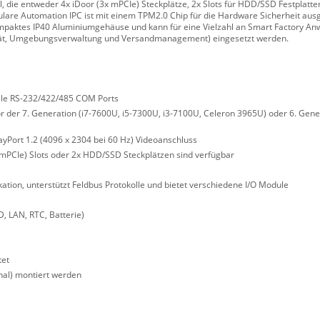
 die entweder 4x iDoor (3x mPCIe) Steckplätze, 2x Slots für HDD/SSD Festplatte
re Automation IPC ist mit einem TPM2.0 Chip für die Hardware Sicherheit ausg
kompaktes IP40 Aluminiumgehäuse und kann für eine Vielzahl an Smart Factory A
vität, Umgebungsverwaltung und Versandmanagement) eingesetzt werden.
ielle RS-232/422/485 COM Ports
sor der 7. Generation (i7-7600U, i5-7300U, i3-7100U, Celeron 3965U) oder 6. Gener
ayPort 1.2 (4096 x 2304 bei 60 Hz) Videoanschluss
 mPCIe) Slots oder 2x HDD/SSD Steckplätzen sind verfügbar
ion, unterstützt Feldbus Protokolle und bietet verschiedene I/O Module
, LAN, RTC, Batterie)
tet
nal) montiert werden