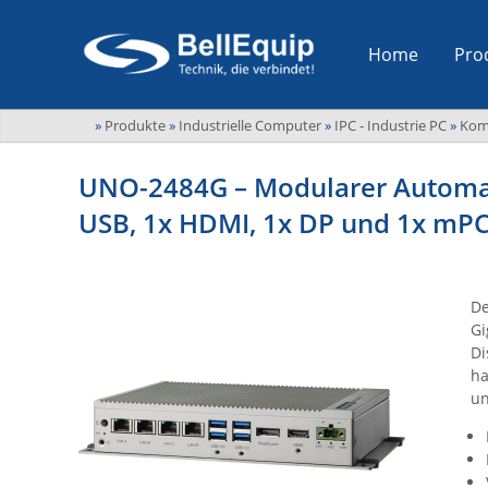
Home
Pro
»
Produkte
»
Industrielle Computer
»
IPC - Industrie PC
»
Kom
UNO-2484G – Modularer Automat
USB, 1x HDMI, 1x DP und 1x mP
De
Gi
Di
ha
un