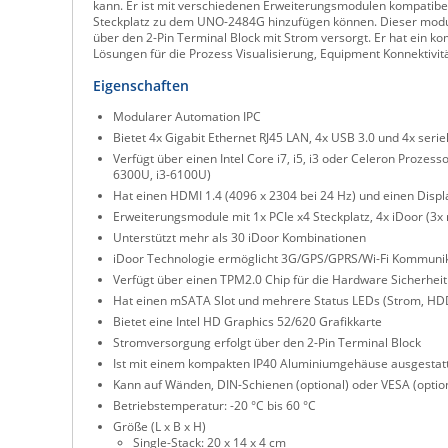
kann. Er ist mit verschiedenen Erweiterungsmodulen kompatibel,
Steckplatz zu dem UNO-2484G hinzufügen können. Dieser modula
über den 2-Pin Terminal Block mit Strom versorgt. Er hat ein 
Lösungen für die Prozess Visualisierung, Equipment Konnekti
Eigenschaften
Modularer Automation IPC
Bietet 4x Gigabit Ethernet RJ45 LAN, 4x USB 3.0 und 4x ser
Verfügt über einen Intel Core i7, i5, i3 oder Celeron Prozes
6300U, i3-6100U)
Hat einen HDMI 1.4 (4096 x 2304 bei 24 Hz) und einen Displ
Erweiterungsmodule mit 1x PCIe x4 Steckplatz, 4x iDoor (3x
Unterstützt mehr als 30 iDoor Kombinationen
iDoor Technologie ermöglicht 3G/GPS/GPRS/Wi-Fi Kommunikat
Verfügt über einen TPM2.0 Chip für die Hardware Sicherheit
Hat einen mSATA Slot und mehrere Status LEDs (Strom, HDD
Bietet eine Intel HD Graphics 52/620 Grafikkarte
Stromversorgung erfolgt über den 2-Pin Terminal Block
Ist mit einem kompakten IP40 Aluminiumgehäuse ausgestat
Kann auf Wänden, DIN-Schienen (optional) oder VESA (optio
Betriebstemperatur: -20 °C bis 60 °C
Größe (L x B x H)
Single-Stack: 20 x 14 x 4 cm