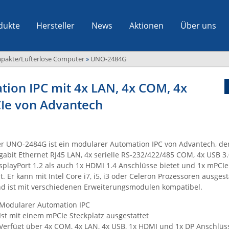
dukte
Hersteller
News
Aktionen
Über uns
pakte/Lüfterlose Computer
»
UNO-2484G
ion IPC mit 4x LAN, 4x COM, 4x
CIe von Advantech
r UNO-2484G ist ein modularer Automation IPC von Advantech, de
gabit Ethernet RJ45 LAN, 4x serielle RS-232/422/485 COM, 4x USB 3.
splayPort 1.2 als auch 1x HDMI 1.4 Anschlüsse bietet und 1x mPCIe
t. Er kann mit Intel Core i7, i5, i3 oder Celeron Prozessoren ausges
d ist mit verschiedenen Erweiterungsmodulen kompatibel.
Modularer Automation IPC
Ist mit einem mPCIe Steckplatz ausgestattet
Verfügt über 4x COM, 4x LAN, 4x USB, 1x HDMI und 1x DP Anschlüs