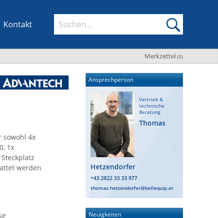
Kontakt
Merkzettel
(
0
)
Ansprechperson
Vertrieb &
technische
Beratung
Thomas
r sowohl 4x
0, 1x
 Steckplatz
Hetzendorfer
tattet werden
+43 2822 33 33 977
thomas.hetzendorfer@bellequip.at
Neuigkeiten
se