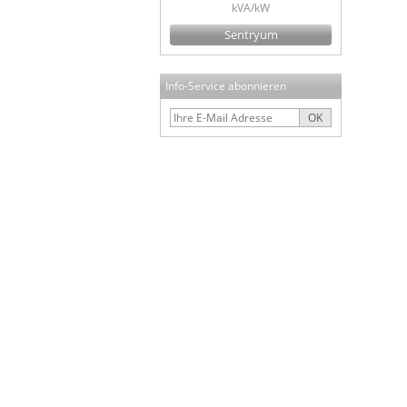
kVA/kW
Sentryum
Info-Service abonnieren
OK