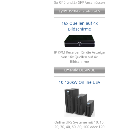
8x RJ45 und 2x SFP Anschlüssen
Lynx 3510-E-F2G-P8G-LV
16x Quellen auf 4x
Bildschirme
IP KVM Receiver für die Anzeige
von 16x Quellen auf 4x
Bildschirme
Emerald DESKVUE
10-120kW Online USV
Online UPS Systeme mit 10, 15,
20, 30, 40, 60, 80, 100 oder 120