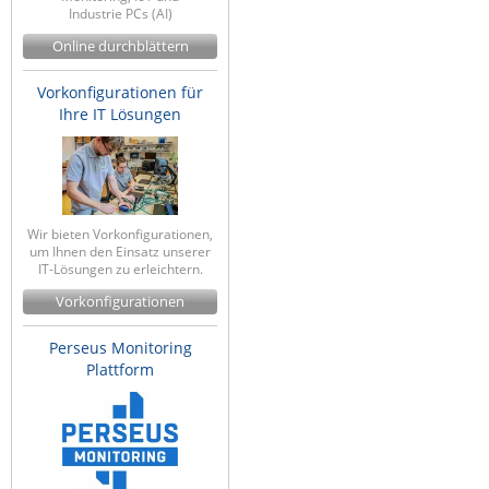
Industrie PCs (AI)
ZPE Systems
Online durchblättern
Vorkonfigurationen für
News zu unseren Herstellern
Ihre IT Lösungen
Wir bieten Vorkonfigurationen,
um Ihnen den Einsatz unserer
IT-Lösungen zu erleichtern.
Vorkonfigurationen
Perseus Monitoring
Plattform