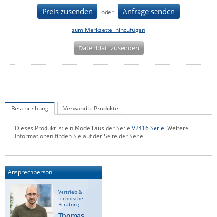
IEC Lock
Preis zusenden
Anfrage senden
oder
Ihse
zum Merkzettel hinzufügen
Kerlink
Datenblatt zusenden
Kramer Electronics
KVM TEC
Legrand
LigoWave
Beschreibung
Verwandte Produkte
Milesight
Dieses Produkt ist ein Modell aus der Serie
V2416 Serie
. Weitere
Moxa
Informationen finden Sie auf der Seite der Serie.
Netio
Panorama Antennas
Ansprechperson
PatchSee
Vertrieb &
Power Kingdom
technische
Beratung
Poynting
Thomas