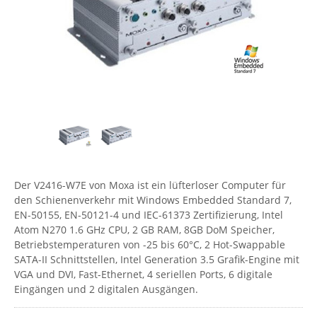
Comet System
Energiemessung
Energieverteilung
IP, WLAN & GSM Sensorik
IoT - Internet of Things
CompleTech
IPC, Industrielle Netzwerktechnik & WLAN
Contemporary Controls
Datenlogger
Remote I/O
Industrielle Netzwerktechnik / Kommunikation
Industrielle Computer
Sonstige
Digi
Eaton
Wi-Fi - WLAN - Wireless
Serverräume
RMA / Rücksendung / Support
Elsys
IT Netzwerktechnik / Kommunikation
Enginko - mcf88
Fokus Technologies
Der V2416-W7E von Moxa ist ein lüfterloser Computer für
Gefen
den Schienenverkehr mit Windows Embedded Standard 7,
EN-50155, EN-50121-4 und IEC-61373 Zertifizierung, Intel
Gude
Atom N270 1.6 GHz CPU, 2 GB RAM, 8GB DoM Speicher,
Guntermann & Drunck
Betriebstemperaturen von -25 bis 60°C, 2 Hot-Swappable
SATA-II Schnittstellen, Intel Generation 3.5 Grafik-Engine mit
High Sec Labs
VGA und DVI, Fast-Ethernet, 4 seriellen Ports, 6 digitale
HW group
Eingängen und 2 digitalen Ausgängen.
Icron