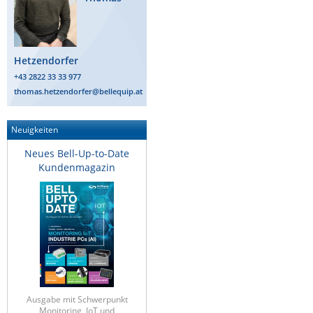
Raritan
Riello UPS
Hetzendorfer
Server Technology
+43 2822 33 33 977
Siretta
thomas.hetzendorfer@bellequip.at
SIRIO Antenne
Sunbird
Neuigkeiten
Tactical Software
Neues Bell-Up-to-Date
Kundenmagazin
TEKTELIC
Teltonika
Unwired Networks
Vision
WATTECO
Westermo
Ausgabe mit Schwerpunkt
Yuasa
Monitoring, IoT und