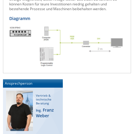
können Kosten für teure Investitionen niedrig gehalten und
Raritan
bestehende Prozesse und Maschinen beibehalten werden.
Riello UPS
Diagramm
Server Technology
Siretta
SIRIO Antenne
Sunbird
Tactical Software
TEKTELIC
Teltonika
Ansprechperson
Unwired Networks
Vertrieb &
technische
Vision
Beratung
Franz
Ing.
WATTECO
Weber
Westermo
Yuasa