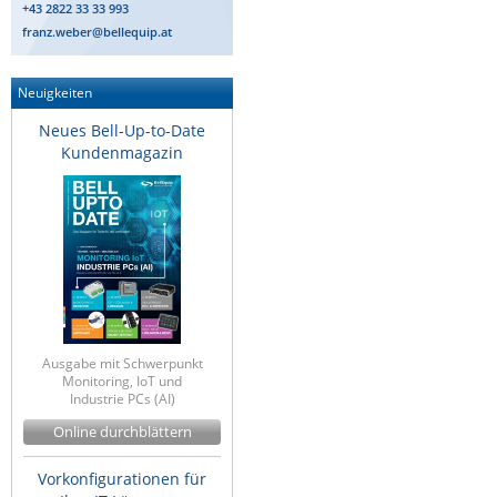
+43 2822 33 33 993
ZPE Systems
franz.weber@bellequip.at
Neuigkeiten
News zu unseren Herstellern
Neues Bell-Up-to-Date
Kundenmagazin
Ausgabe mit Schwerpunkt
Monitoring, IoT und
Industrie PCs (AI)
Online durchblättern
Vorkonfigurationen für