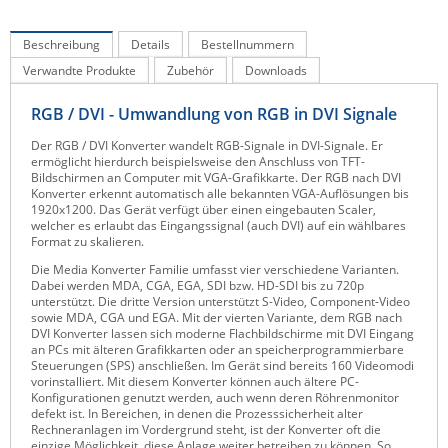
IEC Lock
Beschreibung
Details
Bestellnummern
Ihse
Verwandte Produkte
Zubehör
Downloads
Kerlink
RGB / DVI - Umwandlung von RGB in DVI Signale
Kramer Electronics
Der RGB / DVI Konverter wandelt RGB-Signale in DVI-Signale. Er
KVM TEC
ermöglicht hierdurch beispielsweise den Anschluss von TFT-
Bildschirmen an Computer mit VGA-Grafikkarte. Der RGB nach DVI
Legrand
Konverter erkennt automatisch alle bekannten VGA-Auflösungen bis
1920x1200. Das Gerät verfügt über einen eingebauten Scaler,
LigoWave
welcher es erlaubt das Eingangssignal (auch DVI) auf ein wählbares
Format zu skalieren.
Milesight
Die Media Konverter Familie umfasst vier verschiedene Varianten.
Moxa
Dabei werden MDA, CGA, EGA, SDI bzw. HD-SDI bis zu 720p
unterstützt. Die dritte Version unterstützt S-Video, Component-Video
Netio
sowie MDA, CGA und EGA. Mit der vierten Variante, dem RGB nach
DVI Konverter lassen sich moderne Flachbildschirme mit DVI Eingang
Panorama Antennas
an PCs mit älteren Grafikkarten oder an speicherprogrammierbare
Steuerungen (SPS) anschließen. Im Gerät sind bereits 160 Videomodi
PatchSee
vorinstalliert. Mit diesem Konverter können auch ältere PC-
Konfigurationen genutzt werden, auch wenn deren Röhrenmonitor
Power Kingdom
defekt ist. In Bereichen, in denen die Prozesssicherheit alter
Rechneranlagen im Vordergrund steht, ist der Konverter oft die
Poynting
einzige Möglichkeit, diese Anlage weiter betreiben zu können. So