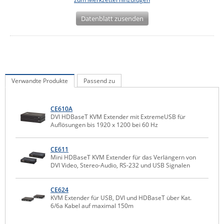
IEC Lock
Datenblatt zusenden
Ihse
Kerlink
Kramer Electronics
KVM TEC
Verwandte Produkte
Passend zu
Legrand
LigoWave
CE610A
DVI HDBaseT KVM Extender mit ExtremeUSB für
Milesight
Auflösungen bis 1920 x 1200 bei 60 Hz
Moxa
CE611
Netio
Mini HDBaseT KVM Extender für das Verlängern von
DVI Video, Stereo-Audio, RS-232 und USB Signalen
Panorama Antennas
PatchSee
CE624
KVM Extender für USB, DVI und HDBaseT über Kat.
Power Kingdom
6/6a Kabel auf maximal 150m
Poynting