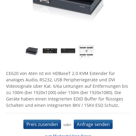
Comet System
Energiemessung
Energieverteilung
IP, WLAN & GSM Sensorik
IoT - Internet of Things
CompleTech
IPC, Industrielle Netzwerktechnik & WLAN
Contemporary Controls
Datenlogger
Remote I/O
Industrielle Netzwerktechnik / Kommunikation
Industrielle Computer
Sonstige
Digi
Eaton
Wi-Fi - WLAN - Wireless
Serverräume
RMA / Rücksendung / Support
Elsys
IT Netzwerktechnik / Kommunikation
Enginko - mcf88
CE620 von Aten ist ein HDBaseT 2.0 KVM Extender für
Fokus Technologies
analoges Audio, RS232, USB Peripheriegeräte und DVI
Gefen
Videosignale über Kat. 6/6a Leitungen auf Entfernungen bis
zu 100m (bei 1920x1200) oder 150m (bei 1920x1080). Die
Gude
Geräte haben einen integrierten EDID Buffer für flüssiges
Guntermann & Drunck
Schalten und einen integrierten 8KV / 15KV ESD Schutz.
High Sec Labs
HW group
Preis zusenden
Anfrage senden
oder
Icron
zum Merkzettel hinzufügen