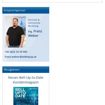
Raritan
Ansprechperson
Riello UPS
Server Technology
Vertrieb &
technische
Beratung
Siretta
Franz
Ing.
SIRIO Antenne
Weber
Sunbird
Tactical Software
+43 2822 33 33 993
franz.weber@bellequip.at
TEKTELIC
Teltonika
Neuigkeiten
Unwired Networks
Neues Bell-Up-to-Date
Vision
Kundenmagazin
WATTECO
Westermo
Yuasa