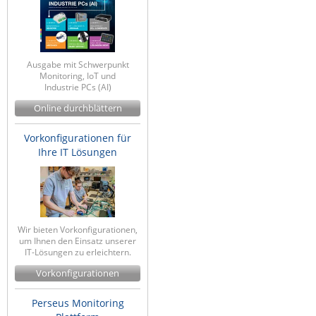
ZPE Systems
Ausgabe mit Schwerpunkt
News zu unseren Herstellern
Monitoring, IoT und
Industrie PCs (AI)
Online durchblättern
Vorkonfigurationen für
Ihre IT Lösungen
Wir bieten Vorkonfigurationen,
um Ihnen den Einsatz unserer
IT-Lösungen zu erleichtern.
Vorkonfigurationen
Perseus Monitoring