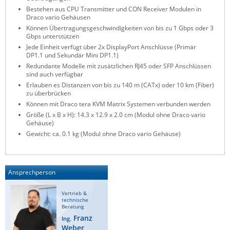
Bestehen aus CPU Transmitter und CON Receiver Modulen in
ZPE Systems
Draco vario Gehäusen
Können Übertragungsgeschwindigkeiten von bis zu 1 Gbps oder 3
Gbps unterstützen
Jede Einheit verfügt über 2x DisplayPort Anschlüsse (Primär
News zu unseren Herstellern
DP1.1 und Sekundär Mini DP1.1)
Redundante Modelle mit zusätzlichen RJ45 oder SFP Anschlüssen
sind auch verfügbar
Erlauben es Distanzen von bis zu 140 m (CATx) oder 10 km (Fiber)
zu überbrücken
Können mit Draco tera KVM Matrix Systemen verbunden werden
Größe (L x B x H): 14.3 x 12.9 x 2.0 cm (Modul ohne Draco vario
Gehäuse)
Gewicht: ca. 0.1 kg (Modul ohne Draco vario Gehäuse)
Ansprechperson
Vertrieb &
technische
Beratung
Franz
Ing.
Weber