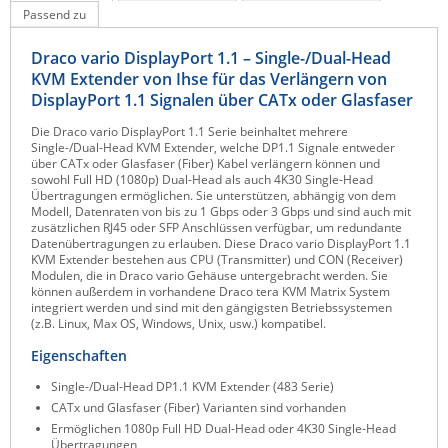
Passend zu
Raritan
Riello UPS
Draco vario DisplayPort 1.1 – Single-/Dual-Head
KVM Extender von Ihse für das Verlängern von
Server Technology
DisplayPort 1.1 Signalen über CATx oder Glasfaser
Siretta
Die Draco vario DisplayPort 1.1 Serie beinhaltet mehrere
Single-/Dual-Head KVM Extender, welche DP1.1 Signale entweder
SIRIO Antenne
über CATx oder Glasfaser (Fiber) Kabel verlängern können und
sowohl Full HD (1080p) Dual-Head als auch 4K30 Single-Head
Sunbird
Übertragungen ermöglichen. Sie unterstützen, abhängig von dem
Modell, Datenraten von bis zu 1 Gbps oder 3 Gbps und sind auch mit
Tactical Software
zusätzlichen RJ45 oder SFP Anschlüssen verfügbar, um redundante
Datenübertragungen zu erlauben. Diese Draco vario DisplayPort 1.1
TEKTELIC
KVM Extender bestehen aus CPU (Transmitter) und CON (Receiver)
Modulen, die in Draco vario Gehäuse untergebracht werden. Sie
Teltonika
können außerdem in vorhandene Draco tera KVM Matrix System
integriert werden und sind mit den gängigsten Betriebssystemen
Unwired Networks
(z.B. Linux, Max OS, Windows, Unix, usw.) kompatibel.
Vision
Eigenschaften
WATTECO
Single-/Dual-Head DP1.1 KVM Extender (483 Serie)
Westermo
CATx und Glasfaser (Fiber) Varianten sind vorhanden
Ermöglichen 1080p Full HD Dual-Head oder 4K30 Single-Head
Yuasa
Übertragungen