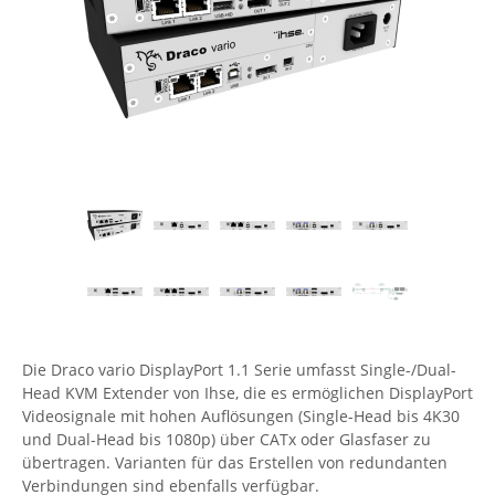
Comet System
Energiemessung
Energieverteilung
IP, WLAN & GSM Sensorik
IoT - Internet of Things
CompleTech
IPC, Industrielle Netzwerktechnik & WLAN
Contemporary Controls
Datenlogger
Remote I/O
Industrielle Netzwerktechnik / Kommunikation
Industrielle Computer
Sonstige
Digi
Eaton
Wi-Fi - WLAN - Wireless
Serverräume
RMA / Rücksendung / Support
Elsys
IT Netzwerktechnik / Kommunikation
Enginko - mcf88
Fokus Technologies
Gefen
Gude
Die Draco vario DisplayPort 1.1 Serie umfasst Single-/Dual-
Guntermann & Drunck
Head KVM Extender von Ihse, die es ermöglichen DisplayPort
High Sec Labs
Videosignale mit hohen Auflösungen (Single-Head bis 4K30
und Dual-Head bis 1080p) über CATx oder Glasfaser zu
HW group
übertragen. Varianten für das Erstellen von redundanten
Icron
Verbindungen sind ebenfalls verfügbar.