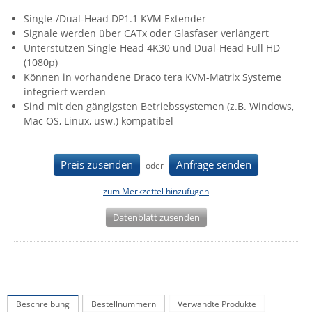
IEC Lock
Single-/Dual-Head DP1.1 KVM Extender
Signale werden über CATx oder Glasfaser verlängert
Ihse
Unterstützen Single-Head 4K30 und Dual-Head Full HD
Kerlink
(1080p)
Können in vorhandene Draco tera KVM-Matrix Systeme
Kramer Electronics
integriert werden
KVM TEC
Sind mit den gängigsten Betriebssystemen (z.B. Windows,
Mac OS, Linux, usw.) kompatibel
Legrand
LigoWave
Preis zusenden
Anfrage senden
oder
Milesight
zum Merkzettel hinzufügen
Moxa
Netio
Datenblatt zusenden
Panorama Antennas
PatchSee
Power Kingdom
Beschreibung
Bestellnummern
Verwandte Produkte
Poynting