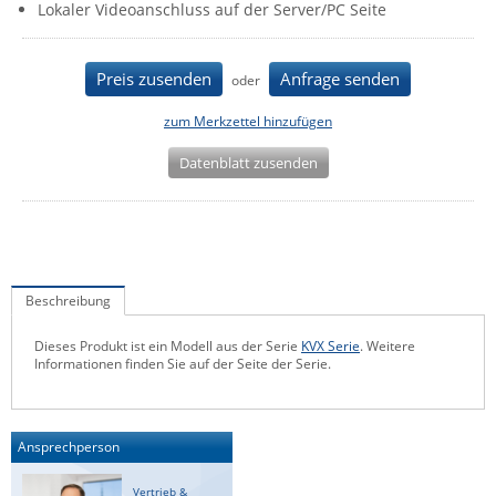
Lokaler Videoanschluss auf der Server/PC Seite
IEC Lock
Ihse
Preis zusenden
Anfrage senden
oder
Kerlink
zum Merkzettel hinzufügen
Kramer Electronics
Datenblatt zusenden
KVM TEC
Legrand
LigoWave
Milesight
Beschreibung
Moxa
Netio
Dieses Produkt ist ein Modell aus der Serie
KVX Serie
. Weitere
Informationen finden Sie auf der Seite der Serie.
Panorama Antennas
PatchSee
Ansprechperson
Power Kingdom
Poynting
Vertrieb &