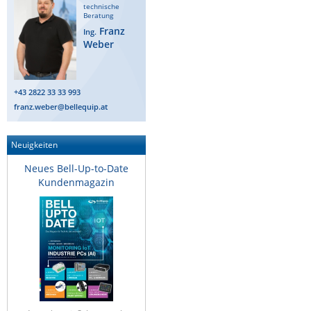
technische
Raritan
Beratung
Franz
Ing.
Riello UPS
Weber
Server Technology
Siretta
+43 2822 33 33 993
SIRIO Antenne
franz.weber@bellequip.at
Sunbird
Neuigkeiten
Tactical Software
Neues Bell-Up-to-Date
TEKTELIC
Kundenmagazin
Teltonika
Unwired Networks
Vision
WATTECO
Westermo
Yuasa