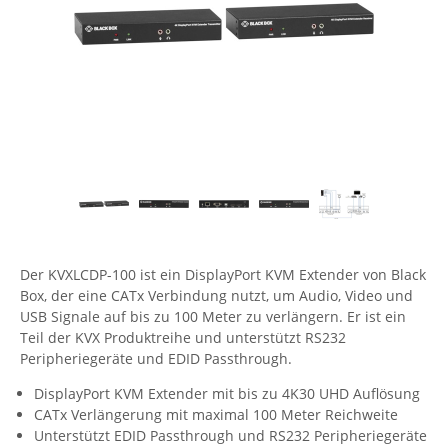
Comet System
Energiemessung
Energieverteilung
IP, WLAN & GSM Sensorik
IoT - Internet of Things
CompleTech
IPC, Industrielle Netzwerktechnik & WLAN
Contemporary Controls
Datenlogger
Remote I/O
Industrielle Netzwerktechnik / Kommunikation
Industrielle Computer
Sonstige
Digi
Eaton
Wi-Fi - WLAN - Wireless
Serverräume
RMA / Rücksendung / Support
Elsys
IT Netzwerktechnik / Kommunikation
Enginko - mcf88
Fokus Technologies
Der KVXLCDP-100 ist ein DisplayPort KVM Extender von Black
Gefen
Box, der eine CATx Verbindung nutzt, um Audio, Video und
Gude
USB Signale auf bis zu 100 Meter zu verlängern. Er ist ein
Teil der KVX Produktreihe und unterstützt RS232
Guntermann & Drunck
Peripheriegeräte und EDID Passthrough.
High Sec Labs
DisplayPort KVM Extender mit bis zu 4K30 UHD Auflösung
HW group
CATx Verlängerung mit maximal 100 Meter Reichweite
Unterstützt EDID Passthrough und RS232 Peripheriegeräte
Icron