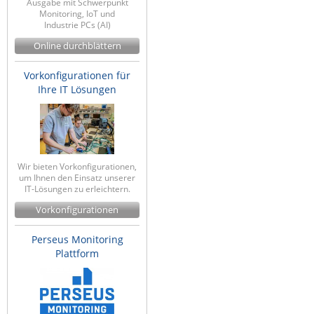
Ausgabe mit Schwerpunkt
Monitoring, IoT und
ZPE Systems
Industrie PCs (AI)
Online durchblättern
News zu unseren Herstellern
Vorkonfigurationen für
Ihre IT Lösungen
Wir bieten Vorkonfigurationen,
um Ihnen den Einsatz unserer
IT-Lösungen zu erleichtern.
Vorkonfigurationen
Perseus Monitoring
Plattform