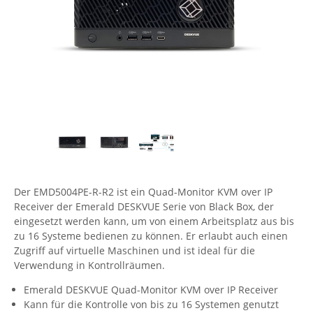
Comet System
Energiemessung
Energieverteilung
IP, WLAN & GSM Sensorik
IoT - Internet of Things
CompleTech
IPC, Industrielle Netzwerktechnik & WLAN
Contemporary Controls
Datenlogger
Remote I/O
Industrielle Netzwerktechnik / Kommunikation
Industrielle Computer
Sonstige
Digi
Eaton
Wi-Fi - WLAN - Wireless
Serverräume
RMA / Rücksendung / Support
Elsys
IT Netzwerktechnik / Kommunikation
Enginko - mcf88
Fokus Technologies
Der EMD5004PE-R-R2 ist ein Quad-Monitor KVM over IP
Gefen
Receiver der Emerald DESKVUE Serie von Black Box, der
Gude
eingesetzt werden kann, um von einem Arbeitsplatz aus bis
zu 16 Systeme bedienen zu können. Er erlaubt auch einen
Guntermann & Drunck
Zugriff auf virtuelle Maschinen und ist ideal für die
High Sec Labs
Verwendung in Kontrollräumen.
HW group
Emerald DESKVUE Quad-Monitor KVM over IP Receiver
Kann für die Kontrolle von bis zu 16 Systemen genutzt
Icron