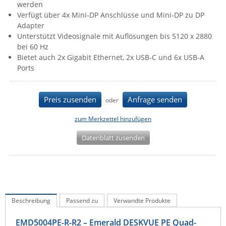
werden
IEC Lock
Verfügt über 4x Mini-DP Anschlüsse und Mini-DP zu DP
Adapter
Ihse
Unterstützt Videosignale mit Auflösungen bis 5120 x 2880
Kerlink
bei 60 Hz
Bietet auch 2x Gigabit Ethernet, 2x USB-C und 6x USB-A
Kramer Electronics
Ports
KVM TEC
Legrand
Preis zusenden
Anfrage senden
oder
LigoWave
zum Merkzettel hinzufügen
Milesight
Datenblatt zusenden
Moxa
Netio
Panorama Antennas
PatchSee
Beschreibung
Passend zu
Verwandte Produkte
Power Kingdom
Poynting
EMD5004PE-R-R2 – Emerald DESKVUE PE Quad-