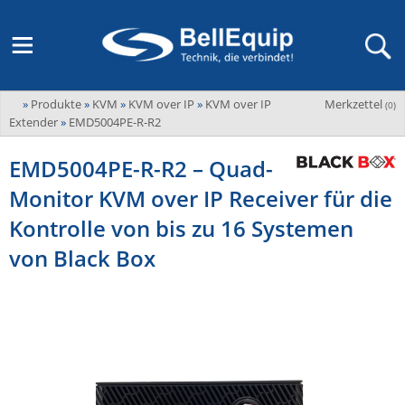
»
Produkte
»
KVM
»
KVM over IP
»
KVM over IP
Merkzettel
Adder
(
0
)
M2M Router, Antennen, VPN & SIM
Übersicht
LAGERABVERKAUF Stromverteilung und -messung
Unternehmen
Extender
»
EMD5004PE-R-R2
ADEL system
Fernwartung via Mobilfunk (M2M)
EMD5004PE-R-R2 – Quad-
Advantech
Wissen
Ansprechpersonen
Monitor KVM over IP Receiver für die
Advantech-Conel
SD-WAN & Bonding
Neue Produkte
Veranstaltungen
Kontrolle von bis zu 16 Systemen
AKCP / AKCess Pro
Antennen
von Black Box
Amit
Veranstaltungen
Jobs & Karriere
Aten
KVM & Audio/Video Signalverteilung
Bachmann
Bell-Up-to-Date Magazine
News
KVM
Audio/Video
Black Box
USV, Energieverteilung & -messung
Aktueller Newsletter
Bondix
Kabel und Verkabelung
Digital Signage
USV / UPS
Industrielle Stromversorgung
Cambium Networks
IoT, Umgebungsmonitoring & Sensorik