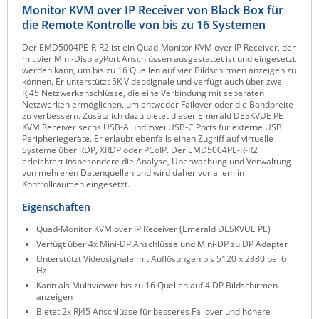
Monitor KVM over IP Receiver von Black Box für
Raritan
die Remote Kontrolle von bis zu 16 Systemen
Riello UPS
Der EMD5004PE-R-R2 ist ein Quad-Monitor KVM over IP Receiver, der
mit vier Mini-DisplayPort Anschlüssen ausgestattet ist und eingesetzt
Server Technology
werden kann, um bis zu 16 Quellen auf vier Bildschirmen anzeigen zu
können. Er unterstützt 5K Videosignale und verfügt auch über zwei
Siretta
RJ45 Netzwerkanschlüsse, die eine Verbindung mit separaten
Netzwerken ermöglichen, um entweder Failover oder die Bandbreite
SIRIO Antenne
zu verbessern. Zusätzlich dazu bietet dieser Emerald DESKVUE PE
KVM Receiver sechs USB-A und zwei USB-C Ports für externe USB
Sunbird
Peripheriegeräte. Er erlaubt ebenfalls einen Zugriff auf virtuelle
Systeme über RDP, XRDP oder PCoIP. Der EMD5004PE-R-R2
Tactical Software
erleichtert insbesondere die Analyse, Überwachung und Verwaltung
von mehreren Datenquellen und wird daher vor allem in
TEKTELIC
Kontrollräumen eingesetzt.
Teltonika
Eigenschaften
Unwired Networks
Quad-Monitor KVM over IP Receiver (Emerald DESKVUE PE)
Vision
Verfügt über 4x Mini-DP Anschlüsse und Mini-DP zu DP Adapter
Unterstützt Videosignale mit Auflösungen bis 5120 x 2880 bei 6
WATTECO
Hz
Kann als Multiviewer bis zu 16 Quellen auf 4 DP Bildschirmen
Westermo
anzeigen
Yuasa
Bietet 2x RJ45 Anschlüsse für besseres Failover und höhere