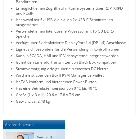
Bandbreiten
ZPE Systems
Ermöglicht einen Zugriff auf virtuelle Systeme über RDP, XRPD
und PCoIP
Ist sowohl mit 6x USB-A als auch 2x USB-C Schnittstellen
ausgestattet
News zu unseren Herstellern
Verwendet einen Intel Core i9 Prozessor mit 16 GB DDR5
Speicher
Verfügt über 3x deaktivierte DisplayPort 1.4 (DP 1.4) Anschlüsse
Eignet sich besonders für die Verwendung in Kontrollräumen
Kann in SCADA, HMI und IP Videosysteme integriert werden
Ist mit den Emerald Transmitter von Black Box kompatibel
Stromversorgung erfolgt über ein externes DC Netzteil
Wird meist über den Boxill KVM Manager verwaltet
Ist TAA konform und bietet einen Power Button
Hat eine Betriebstemperatur von 0 °C bis 40 °C
Größe (L x B x H): 20.6 x 17.8 x 7.9 cm
Gewicht: ca. 2.48 kg
Ansprechperson
Vertrieb &