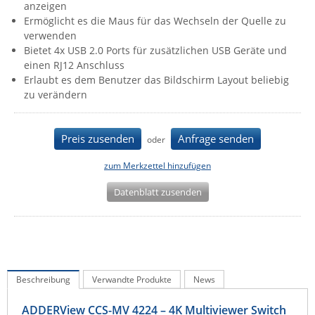
anzeigen
IEC Lock
Ermöglicht es die Maus für das Wechseln der Quelle zu
verwenden
Ihse
Bietet 4x USB 2.0 Ports für zusätzlichen USB Geräte und
Kerlink
einen RJ12 Anschluss
Erlaubt es dem Benutzer das Bildschirm Layout beliebig
Kramer Electronics
zu verändern
KVM TEC
Legrand
Preis zusenden
Anfrage senden
oder
LigoWave
zum Merkzettel hinzufügen
Milesight
Datenblatt zusenden
Moxa
Netio
Panorama Antennas
PatchSee
Beschreibung
Verwandte Produkte
News
Power Kingdom
Poynting
ADDERView CCS-MV 4224 – 4K Multiviewer Switch