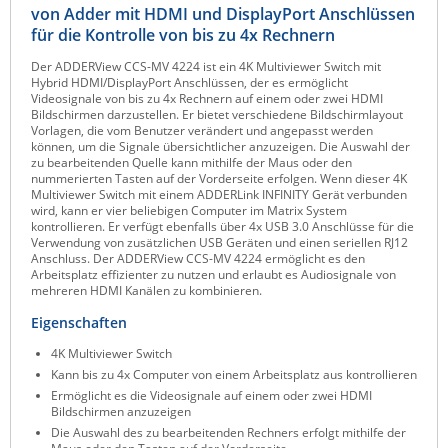
von Adder mit HDMI und DisplayPort Anschlüssen
Raritan
für die Kontrolle von bis zu 4x Rechnern
Riello UPS
Der ADDERView CCS-MV 4224 ist ein 4K Multiviewer Switch mit
Hybrid HDMI/DisplayPort Anschlüssen, der es ermöglicht
Server Technology
Videosignale von bis zu 4x Rechnern auf einem oder zwei HDMI
Bildschirmen darzustellen. Er bietet verschiedene Bildschirmlayout
Siretta
Vorlagen, die vom Benutzer verändert und angepasst werden
können, um die Signale übersichtlicher anzuzeigen. Die Auswahl der
SIRIO Antenne
zu bearbeitenden Quelle kann mithilfe der Maus oder den
nummerierten Tasten auf der Vorderseite erfolgen. Wenn dieser 4K
Sunbird
Multiviewer Switch mit einem ADDERLink INFINITY Gerät verbunden
wird, kann er vier beliebigen Computer im Matrix System
Tactical Software
kontrollieren. Er verfügt ebenfalls über 4x USB 3.0 Anschlüsse für die
Verwendung von zusätzlichen USB Geräten und einen seriellen RJ12
TEKTELIC
Anschluss. Der ADDERView CCS-MV 4224 ermöglicht es den
Arbeitsplatz effizienter zu nutzen und erlaubt es Audiosignale von
Teltonika
mehreren HDMI Kanälen zu kombinieren.
Unwired Networks
Eigenschaften
Vision
4K Multiviewer Switch
WATTECO
Kann bis zu 4x Computer von einem Arbeitsplatz aus kontrollieren
Ermöglicht es die Videosignale auf einem oder zwei HDMI
Westermo
Bildschirmen anzuzeigen
Die Auswahl des zu bearbeitenden Rechners erfolgt mithilfe der
Yuasa