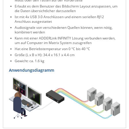
Maus oder den Tasten auf der Vorderseite
ZPE Systems
Erlaubt es dem Benutzer das Bildschirm Layout anzupassen, um
die Daten übersichtlicher darzustellen
Ist mit 4x USB 3.0 Anschlüssen und einem seriellen RJ12
Anschluss ausgestattet
Audiosignale von verschiedenen Quellen können, wenn nötig,
News zu unseren Herstellern
kombiniert werden
Kann mit einer ADDERLink INFINITY Lösung verbunden werden,
um auf Computer im Matrix System zuzugreifen
Hat eine Betriebstemperatur von 0 °C bis 40 °C
Größe (L x B x H): 34.4 x 16.1 x 4.4 cm
Gewicht: ca. 1.6 kg
Anwendungsdiagramm