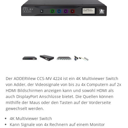
Comet System
Energiemessung
Energieverteilung
IP, WLAN & GSM Sensorik
IoT - Internet of Things
CompleTech
IPC, Industrielle Netzwerktechnik & WLAN
Contemporary Controls
Datenlogger
Remote I/O
Industrielle Netzwerktechnik / Kommunikation
Industrielle Computer
Sonstige
Digi
Eaton
Wi-Fi - WLAN - Wireless
Serverräume
RMA / Rücksendung / Support
Elsys
IT Netzwerktechnik / Kommunikation
Enginko - mcf88
Fokus Technologies
Der ADDERView CCS-MV 4224 ist ein 4K Multiviewer Switch
Gefen
von Adder, der Videosignale von bis zu 4x Computern auf 2x
Gude
HDMI Bildschirmen anzeigen kann und sowohl HDMI als
auch DisplayPort Anschlüsse bietet. Die Quellen können
Guntermann & Drunck
mithilfe der Maus oder den Tasten auf der Vorderseite
High Sec Labs
gewechselt werden.
HW group
4K Multiviewer Switch
Kann Signale von 4x Rechnern auf einem Monitor
Icron