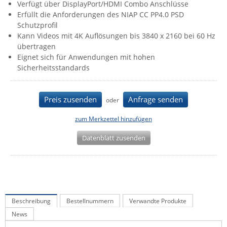
Verfügt über DisplayPort/HDMI Combo Anschlüsse
IEC Lock
Erfüllt die Anforderungen des NIAP CC PP4.0 PSD
Schutzprofil
Ihse
Kann Videos mit 4K Auflösungen bis 3840 x 2160 bei 60 Hz
Kerlink
übertragen
Eignet sich für Anwendungen mit hohen
Kramer Electronics
Sicherheitsstandards
KVM TEC
Legrand
Preis zusenden
Anfrage senden
oder
LigoWave
zum Merkzettel hinzufügen
Milesight
Datenblatt zusenden
Moxa
Netio
Panorama Antennas
PatchSee
Beschreibung
Bestellnummern
Verwandte Produkte
Power Kingdom
News
Poynting