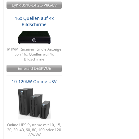
Lynx 3510-E-F2G-P8G-LV
16x Quellen auf 4x
Bildschirme
IP KVM Receiver für die Anzeige
von 16x Quellen auf 4x
Bildschirme
Emerald DESKVUE
10-120kW Online USV
Online UPS Systeme mit 10, 15,
20, 30, 40, 60, 80, 100 oder 120
kVA/kW