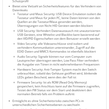
Schutzprofil
ZPE Systems
Bietet eine Vielzahl an Sicherheitsfeatures für das Verhindern von
Datenleaks
Tastatur und Maus Security: USB Device Emulation isoliert die
Tastatur und Maus für jeden PC, keine Daten können von den
Quellen an die Tastatur/Maus gesendet werden,
News zu unseren Herstellern
Übertragungen von Nicht HID Geräten werden blockiert
USB Security: Verhindert Datenaustausch mit unautorisierten
USB Geräten, eine Whitelist und Blacklist kann basierend auf
den VID/PID Eigenschaften von dem Benutzer erstellt werden
Video Security: alle Videoanschlüsse sind isoliert und
verhindern Kommunikation untereinander, Zugriff auf die
EDID Daten und MMCS Kommandos ist ebenfalls blockiert
Audio Security: Signale können nur vom Computer zum
Lautsprecher übertragen werden, Low Pass Filter verhindert
die Ausgabe von Tönen in nicht wahrnehmbaren Frequenzen
Hardware Security: Anti-Tamper System macht den Switch
unbrauchbar, sobald das Gehäuse geöffnet wird, blinkende
LEDs geben Bescheid, wenn dies der Fall ist
Firmware Security: Ist als ROM (Read Only Memory)
gespeichert, kein Anschluss kann auf die Firmware zugreifen,
Testet den FW Status vor dem Start und deaktiviert den
normalen Betrieb falls ein Problem auftritt
Ermöglicht es ohne Sicherheitsrisiko zwischen PCs in
unterschiedlichen Sicherheitsebenen zu wechseln