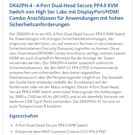
DK42PH-4 - 4-Port Dual-Head Secure PP4.0 KVM
Raritan
Switch von High Sec Labs mit DisplayPort/HDMI
Riello UPS
Combo Anschlüssen für Anwendungen mit hohen
Sicherheitsanforderungen
Server Technology
Der DK42PH-4 ist ein HSL 4-Port Dual-Head Secure PP4.0 KVM Switch
Siretta
für Anwendungen mit strengen Sicherheitsbestimmungen, der
eingesetzt werden kann, um auf mehrere Rechner in verschiedenen
SIRIO Antenne
Sicherheitsebenen (Security Domains) zugreifen zu können. Da er
über Dual-Head DP/HDMI Combo Anschlüsse verfügt, können sowohl
Sunbird
HDMI als auch DisplayPort Monitore für die Anzeige der Daten
verwendet werden. Der DK42PH-4 bietet zusätzlich zahlreiche
Tactical Software
Sicherheitsfeatures, die den NIAP CC PP4.0 PSD Schutzstandards
entsprechen und sicherstellen, dass keine ungewollter
TEKTELIC
Datenaustausch über die Peripheriegeräte möglich ist. Die Auswahl
der Quelle kann entweder mithilfe der Drucktasten auf der
Teltonika
Vorderseite oder via der Maus erfolgen. Dieser 4-Port Dual-Head
Secure PP4.0 KVM Switch unterstützt Videosignale mit Auflösungen
Unwired Networks
bis 3840 x 2160 bei 60 Hz (4K UHD) und ist als ebenfalls Variante mit
weiteren USB Typ A Ports vorhanden. Die DK42PHU-4T Version ist
Vision
auch Tempest Level B konform.
WATTECO
Eigenschaften
Westermo
4-Port Dual-Head Secure PP4.0 KVM Switch
Entspricht dem NIAP Common Criteria (CC) PP4.0 PSD
Yuasa