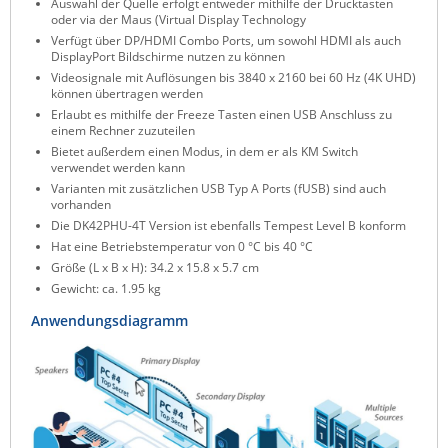
Auswahl der Quelle erfolgt entweder mithilfe der Drucktasten
oder via der Maus (Virtual Display Technology
Verfügt über DP/HDMI Combo Ports, um sowohl HDMI als auch
DisplayPort Bildschirme nutzen zu können
Videosignale mit Auflösungen bis 3840 x 2160 bei 60 Hz (4K UHD)
können übertragen werden
Erlaubt es mithilfe der Freeze Tasten einen USB Anschluss zu
einem Rechner zuzuteilen
Bietet außerdem einen Modus, in dem er als KM Switch
verwendet werden kann
Varianten mit zusätzlichen USB Typ A Ports (fUSB) sind auch
vorhanden
Die DK42PHU-4T Version ist ebenfalls Tempest Level B konform
Hat eine Betriebstemperatur von 0 °C bis 40 °C
Größe (L x B x H): 34.2 x 15.8 x 5.7 cm
Gewicht: ca. 1.95 kg
Anwendungsdiagramm