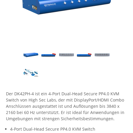
Comet System
Energiemessung
Energieverteilung
IP, WLAN & GSM Sensorik
IoT - Internet of Things
CompleTech
IPC, Industrielle Netzwerktechnik & WLAN
Contemporary Controls
Datenlogger
Remote I/O
Industrielle Netzwerktechnik / Kommunikation
Industrielle Computer
Sonstige
Digi
Eaton
Wi-Fi - WLAN - Wireless
Serverräume
RMA / Rücksendung / Support
Elsys
IT Netzwerktechnik / Kommunikation
Enginko - mcf88
Fokus Technologies
Gefen
Gude
Der DK42PH-4 ist ein 4-Port Dual-Head Secure PP4.0 KVM
Switch von High Sec Labs, der mit DisplayPort/HDMI Combo
Guntermann & Drunck
Anschlüssen ausgestattet ist und Auflösungen bis 3840 x
High Sec Labs
2160 bei 60 Hz unterstützt. Er ist ideal für Anwendungen in
Umgebungen mit strengen Sicherheitsbestimmungen.
HW group
4-Port Dual-Head Secure PP4.0 KVM Switch
Icron