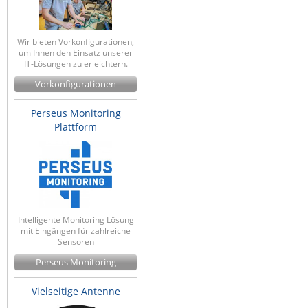
ZPE Systems
Wir bieten Vorkonfigurationen,
um Ihnen den Einsatz unserer
IT-Lösungen zu erleichtern.
News zu unseren Herstellern
Vorkonfigurationen
Perseus Monitoring
Plattform
Intelligente Monitoring Lösung
mit Eingängen für zahlreiche
Sensoren
Perseus Monitoring
Vielseitige Antenne