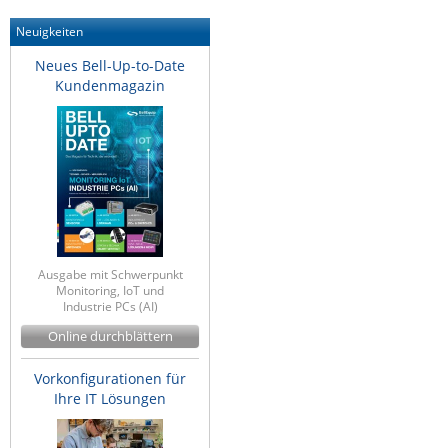
Raritan
Neuigkeiten
Riello UPS
Neues Bell-Up-to-Date
Kundenmagazin
Server Technology
Siretta
SIRIO Antenne
Sunbird
Tactical Software
TEKTELIC
Ausgabe mit Schwerpunkt
Teltonika
Monitoring, IoT und
Industrie PCs (AI)
Unwired Networks
Online durchblättern
Vision
WATTECO
Vorkonfigurationen für
Ihre IT Lösungen
Westermo
Yuasa