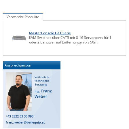
IEC Lock
Ihse
Verwandte Produkte
Kerlink
MasterConsole CAT Serie
Kramer Electronics
KVM Switches über CAT5 mit 8-16 Serverports für 1
oder 2 Benutzer auf Entfernungen bis 50m.
KVM TEC
Legrand
LigoWave
Ansprechperson
Milesight
Vertrieb &
Moxa
technische
Beratung
Netio
Franz
Ing.
Weber
Panorama Antennas
PatchSee
+43 2822 33 33 993
Power Kingdom
franz.weber@bellequip.at
Poynting