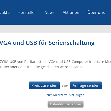
dukte
Hersteller
News
Aktionen
Über uns
 VGA und USB für Serienschaltung
ZCIM-USB von Raritan ist ein VGA und USB Computer Interface Mod
n-Rechner), das in Serie geschalten werden kann.
Preis zusenden
Anfrage senden
oder
zum Merkzettel hinzufügen
Datenblatt zusenden