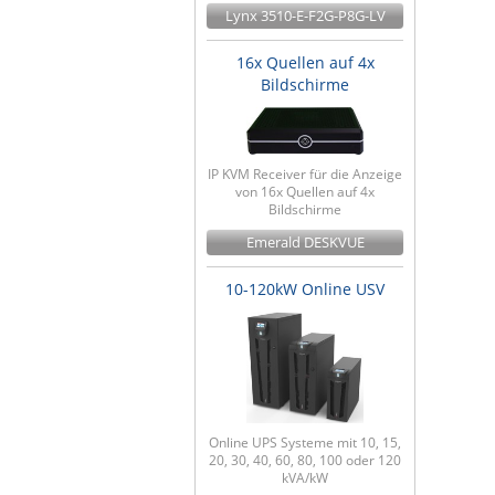
Lynx 3510-E-F2G-P8G-LV
16x Quellen auf 4x
Bildschirme
IP KVM Receiver für die Anzeige
von 16x Quellen auf 4x
Bildschirme
Emerald DESKVUE
10-120kW Online USV
Online UPS Systeme mit 10, 15,
20, 30, 40, 60, 80, 100 oder 120
kVA/kW