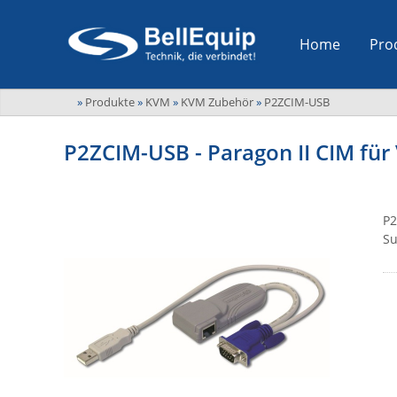
Home
Pro
»
Produkte
»
KVM
»
KVM Zubehör
»
P2ZCIM-USB
P2ZCIM-USB - Paragon II CIM für
P2
Su