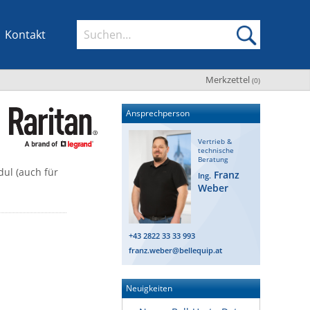
Kontakt
Merkzettel
(
0
)
Ansprechperson
Vertrieb &
technische
Beratung
ul (auch für
Franz
Ing.
Weber
+43 2822 33 33 993
franz.weber@bellequip.at
Neuigkeiten