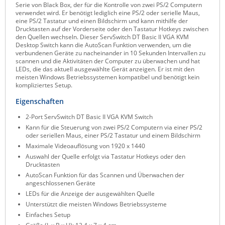
Serie von Black Box, der für die Kontrolle von zwei PS/2 Computern
Raritan
verwendet wird. Er benötigt lediglich eine PS/2 oder serielle Maus,
eine PS/2 Tastatur und einen Bildschirm und kann mithilfe der
Riello UPS
Drucktasten auf der Vorderseite oder den Tastatur Hotkeys zwischen
den Quellen wechseln. Dieser ServSwitch DT Basic II VGA KVM
Server Technology
Desktop Switch kann die AutoScan Funktion verwenden, um die
verbundenen Geräte zu nacheinander in 10 Sekunden Intervallen zu
Siretta
scannen und die Aktivitäten der Computer zu überwachen und hat
LEDs, die das aktuell ausgewählte Gerät anzeigen. Er ist mit den
SIRIO Antenne
meisten Windows Betriebssystemen kompatibel und benötigt kein
kompliziertes Setup.
Sunbird
Eigenschaften
Tactical Software
2-Port ServSwitch DT Basic II VGA KVM Switch
TEKTELIC
Kann für die Steuerung von zwei PS/2 Computern via einer PS/2
oder seriellen Maus, einer PS/2 Tastatur und einem Bildschirm
Teltonika
Maximale Videoauflösung von 1920 x 1440
Unwired Networks
Auswahl der Quelle erfolgt via Tastatur Hotkeys oder den
Drucktasten
Vision
AutoScan Funktion für das Scannen und Überwachen der
angeschlossenen Geräte
WATTECO
LEDs für die Anzeige der ausgewählten Quelle
Westermo
Unterstützt die meisten Windows Betriebssysteme
Einfaches Setup
Yuasa