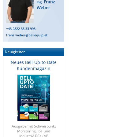
Franz
Ing.
Weber
+43 2822 33 33 993
franz.weber@bellequip.at
Neuigkeiten
Neues Bell-Up-to-Date
Kundenmagazin
Ausgabe mit Schwerpunkt
Monitoring, IoT und
Industrie PCs (AI)