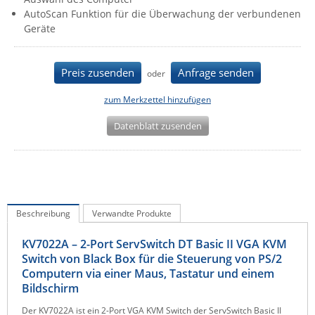
AutoScan Funktion für die Überwachung der verbundenen
IEC Lock
Geräte
Ihse
Kerlink
Preis zusenden
Anfrage senden
oder
Kramer Electronics
zum Merkzettel hinzufügen
KVM TEC
Datenblatt zusenden
Legrand
LigoWave
Milesight
Moxa
Beschreibung
Verwandte Produkte
Netio
Panorama Antennas
KV7022A – 2-Port ServSwitch DT Basic II VGA KVM
Switch von Black Box für die Steuerung von PS/2
PatchSee
Computern via einer Maus, Tastatur und einem
Power Kingdom
Bildschirm
Poynting
Der KV7022A ist ein 2-Port VGA KVM Switch der ServSwitch Basic II