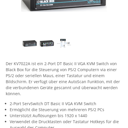
Comet System
Energiemessung
Energieverteilung
IP, WLAN & GSM Sensorik
IoT - Internet of Things
CompleTech
IPC, Industrielle Netzwerktechnik & WLAN
Contemporary Controls
Datenlogger
Remote I/O
Industrielle Netzwerktechnik / Kommunikation
Industrielle Computer
Sonstige
Digi
Eaton
Wi-Fi - WLAN - Wireless
Serverräume
RMA / Rücksendung / Support
Elsys
IT Netzwerktechnik / Kommunikation
Enginko - mcf88
Der KV7022A ist ein 2-Port DT Basic II VGA KVM Switch von
Black Box für die Steuerung von PS/2 Computern via einer
Fokus Technologies
PS/2 oder seriellen Maus, einer Tastatur und einem
Gefen
Bildschirm. Er verfügt über eine AutoScan Funktion, mit der
die verbundenen Geräte gescannt und überwacht werden
Gude
können.
Guntermann & Drunck
2-Port ServSwitch DT Basic II VGA KVM Switch
High Sec Labs
Ermöglicht die Steuerung von mehreren PS/2 PCs
Unterstützt Auflösungen bis 1920 x 1440
HW group
Verwendet die Drucktasten oder Tastatur Hotkeys für die
Icron
Auswahl des Computer