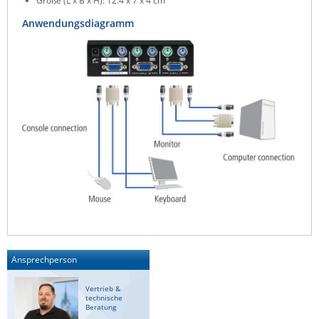
Größe (L x B x H): 12.4 x 7 x 4 cm
ZPE Systems
Anwendungsdiagramm
News zu unseren Herstellern
Ansprechperson
Vertrieb &
technische
Beratung