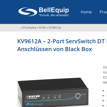
Home
Pro
»
Produkte
»
KVM
»
KV9612A
KV9612A – 2-Port ServSwitch DT
Anschlüssen von Black Box
De
Ko
ED
Be