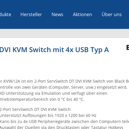
dukte
Hersteller
News
Aktionen
Über uns
 DVI KVM Switch mit 4x USB Typ A
r KV9612A ist ein 2-Port ServSwitch DT DVI KVM Switch von Black Bo
ntrolle von zwei Geräten (Computer, Server, usw.) eingesetzt wird.
ID Unterstützung via Emulation und verfügt über einen
triebstemperaturbereich von 0 °C bis 40 °C.
2-Port ServSwitch DT DVI KVM Switch
Unterstützt Auflösungen bis 1920 x 1200 bei 60 Hz
Kann bis zu 4x USB Peripheriegeräte zwischen den Computern teil
Auswahl der Quellen via den Drucktasten oder Tastatur Hotkeys