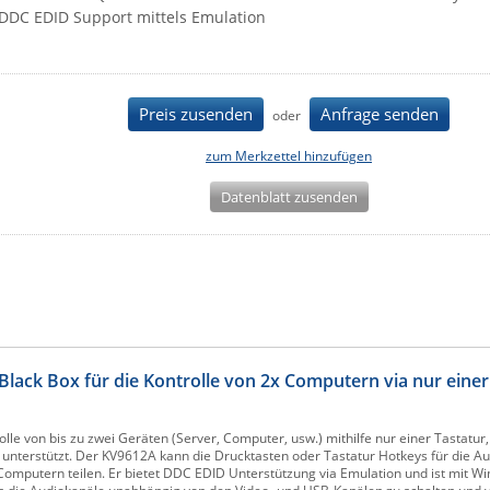
DDC EDID Support mittels Emulation
Preis zusenden
Anfrage senden
oder
zum Merkzettel hinzufügen
Datenblatt zusenden
lack Box für die Kontrolle von 2x Computern via nur einer
olle von bis zu zwei Geräten (Server, Computer, usw.) mithilfe nur einer Tastatu
 unterstützt. Der KV9612A kann die Drucktasten oder Tastatur Hotkeys für die A
omputern teilen. Er bietet DDC EDID Unterstützung via Emulation und ist mit W