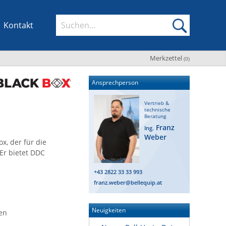
Kontakt
Merkzettel
(
0
)
Ansprechperson
Vertrieb &
technische
Beratung
Franz
Ing.
Weber
x, der für die
 Er bietet DDC
+43 2822 33 33 993
franz.weber@bellequip.at
Neuigkeiten
en