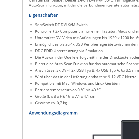
Geräten kompatibel. Dieser 2-Port DVI KVM Switch ermöglicht e
Auto-Scan Funktion, mit der die verbundenen Geräte automati
Eigenschaften
ServSwitch DT DVI KVM Switch
Kontrolliert 2x Computer via nur einer Tastatur, Maus und 
Unterstützt DVI Video mit Auflösungen bis 1920 x 1200 bei 
Ermöglicht es bis zu 4x USB Peripheriegeräte zwischen den 
DDC EDID Unterstützung via Emulation
Die Auswahl der Quelle erfolgt mithilfe der Drucktasten ode
Bietet eine Auto-Scan Funktion für das automatische Sca
Anschlüsse: 3x DVI-I, 2x USB Typ B, 4x USB Typ A, 6x 3.5 m
Wird über das in der Lieferung enthaltene 9-12 VDC Netzteil
Kompatible mit Mac, Windows und Linux Geräten
Betriebstemperatur von 0 °C bis 40 °C
Größe (L x B x H): 16 x 7.1 x 4.1 cm
Gewicht: ca. 0,7 kg
Anwendungsdiagramm