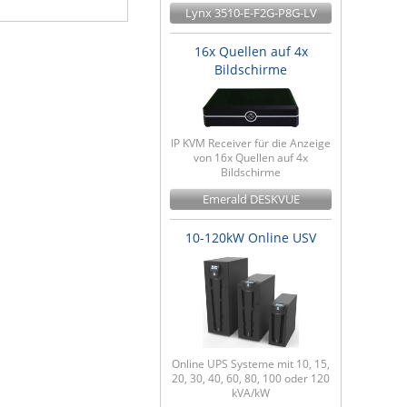
Lynx 3510-E-F2G-P8G-LV
16x Quellen auf 4x
Bildschirme
IP KVM Receiver für die Anzeige
von 16x Quellen auf 4x
Bildschirme
Emerald DESKVUE
10-120kW Online USV
Online UPS Systeme mit 10, 15,
20, 30, 40, 60, 80, 100 oder 120
kVA/kW