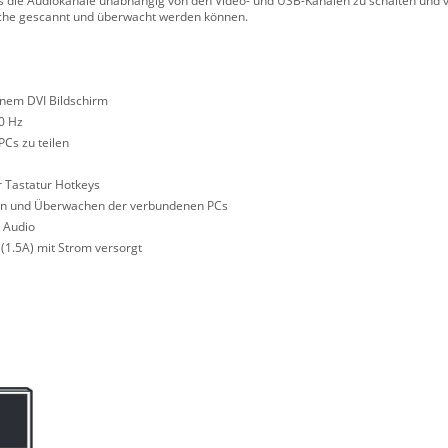
s die Audiokanäle unabhängig von den Video- und USB-Kanälen zu schalten und v
sche gescannt und überwacht werden können.
einem DVI Bildschirm
60 Hz
PCs zu teilen
r Tastatur Hotkeys
nnen und Überwachen der verbundenen PCs
m Audio
 (1.5A) mit Strom versorgt