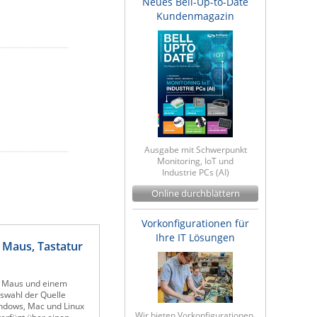
Neues Bell-Up-to-Date
Kundenmagazin
Ausgabe mit Schwerpunkt
Monitoring, IoT und
Industrie PCs (AI)
Online durchblättern
Vorkonfigurationen für
Ihre IT Lösungen
 Maus, Tastatur
r, Maus und einem
uswahl der Quelle
indows, Mac und Linux
Wir bieten Vorkonfigurationen,