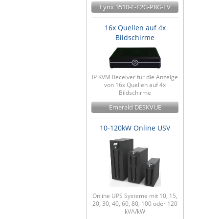
Lynx 3510-E-F2G-P8G-LV
16x Quellen auf 4x
Bildschirme
IP KVM Receiver für die Anzeige
von 16x Quellen auf 4x
Bildschirme
Emerald DESKVUE
10-120kW Online USV
Online UPS Systeme mit 10, 15,
20, 30, 40, 60, 80, 100 oder 120
kVA/kW