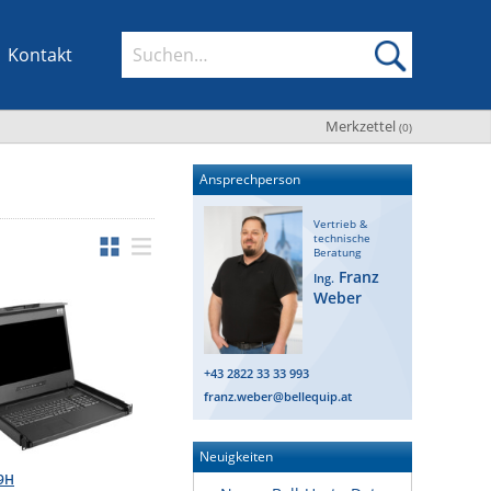
Kontakt
Merkzettel
(
0
)
Ansprechperson
Vertrieb &
technische
Beratung
Franz
Ing.
Weber
+43 2822 33 33 993
franz.weber@bellequip.at
Neuigkeiten
9H