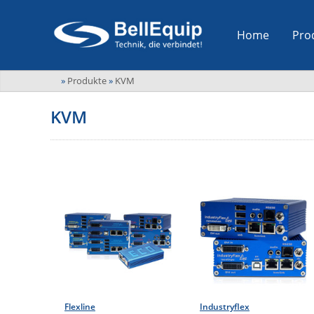
Home
Pro
»
Produkte
»
KVM
KVM
Flexline
Industryflex