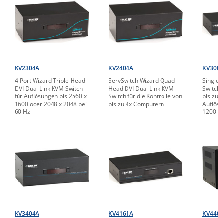
KV2304A
KV2404A
KV30
4-Port Wizard Triple-Head
ServSwitch Wizard Quad-
Sing
DVI Dual Link KVM Switch
Head DVI Dual Link KVM
Switc
für Auflösungen bis 2560 x
Switch für die Kontrolle von
bis z
1600 oder 2048 x 2048 bei
bis zu 4x Computern
Auflö
60 Hz
1200
KV3404A
KV4161A
KV44