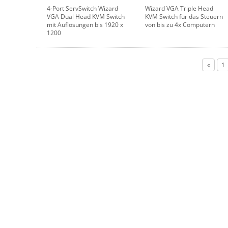
4-Port ServSwitch Wizard
Wizard VGA Triple Head
VGA Dual Head KVM Switch
KVM Switch für das Steuern
mit Auflösungen bis 1920 x
von bis zu 4x Computern
1200
«
1