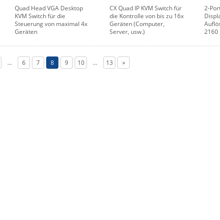
Quad Head VGA Desktop
CX Quad IP KVM Switch für
2-Por
KVM Switch für die
die Kontrolle von bis zu 16x
Displ
Steuerung von maximal 4x
Geräten (Computer,
Auflö
Geräten
Server, usw.)
2160 
…
6
7
8
9
10
…
13
»