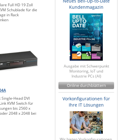
Neues Bell-Up-to-Date
are Full HD 19 Zoll
Kundenmagazin
VM Schublade für die
ge in Rack
änken
Ausgabe mit Schwerpunkt
Monitoring, IoT und
Industrie PCs (AI)
Online durchblättern
04A
t Single-Head DVI
Vorkonfigurationen für
Link KVM Switch für
Ihre IT Lösungen
sungen bis 2560 x
oder 2048 x 2048 bei
Wir bieten Vorkonfigurationen,