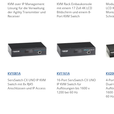
KVM over IP Management
KVM Rack Einbaukonsole
Modul
Lösung für die Verwaltung
mit einem 17 Zoll 4K LCD
LCD K
der Agility Transmitter und
Bildschirm und einem 8-
Monta
Receiver
Port KVM Switch
Schr
KV1081A
KV1161A
KV20
ServSwitch CX UNO IP KVM
16-Port ServSwitch CX UNO
4-Por
Switch mit 8x RJ45
IP KVM Switch für
Dual-
Anschlüssen und IP Access
Auflösungen bis 1600 x
Auflö
1200 bei 60 Hz
1600 
60 Hz