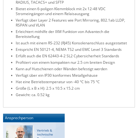
RADIUS, TACACS+ und SFTP
ZPE Systems
Bietet einen 6-poligen Klemmblock mit 2x 12-48 VDC
Stromeingängen und einem Relaisausgang
Verfügt über Layer 2 Features wie Port Mirroring, 802.1ab LLDP,
RSPAN und VLAN
News zu unseren Herstellern
Erleichtert mithilfe der IXM Funktion von Advantech die
Bereitstellung
Ist auch mit einem RS-232 (RJ45) Konsolenanschluss ausgestattet
Entspricht EN 50121-4, NEMA TS2 und EMC Level 3 Standards
Erfüllt auch die EN 62443-4-2 SL2 Cybersicherheit Standards
Profitiert von einem kompakten nur 2.5 cm breiten Design
Kann auf Hutschienen oder Wänden befestigt werden
Verfügt über ein IP30 konformes Metallgehäuse
Hat eine Betriebstemperatur von -40 °C bis 75 °C
Größe (L x B x H): 2.5 x 10.5 x 15.2 cm
Gewicht: ca. 0.52 kg
Ansprechperson
Vertrieb &
technische