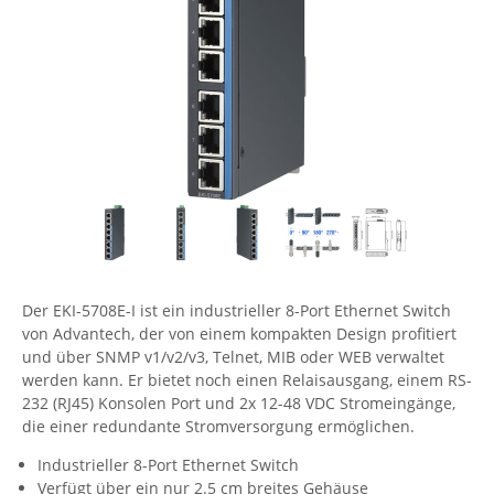
Comet System
Energiemessung
Energieverteilung
IP, WLAN & GSM Sensorik
IoT - Internet of Things
CompleTech
IPC, Industrielle Netzwerktechnik & WLAN
Contemporary Controls
Datenlogger
Remote I/O
Industrielle Netzwerktechnik / Kommunikation
Industrielle Computer
Sonstige
Digi
Eaton
Wi-Fi - WLAN - Wireless
Serverräume
RMA / Rücksendung / Support
Elsys
IT Netzwerktechnik / Kommunikation
Enginko - mcf88
Fokus Technologies
Gefen
Der EKI-5708E-I ist ein industrieller 8-Port Ethernet Switch
von Advantech, der von einem kompakten Design profitiert
Gude
und über SNMP v1/v2/v3, Telnet, MIB oder WEB verwaltet
Guntermann & Drunck
werden kann. Er bietet noch einen Relaisausgang, einem RS-
232 (RJ45) Konsolen Port und 2x 12-48 VDC Stromeingänge,
High Sec Labs
die einer redundante Stromversorgung ermöglichen.
HW group
Industrieller 8-Port Ethernet Switch
Icron
Verfügt über ein nur 2.5 cm breites Gehäuse