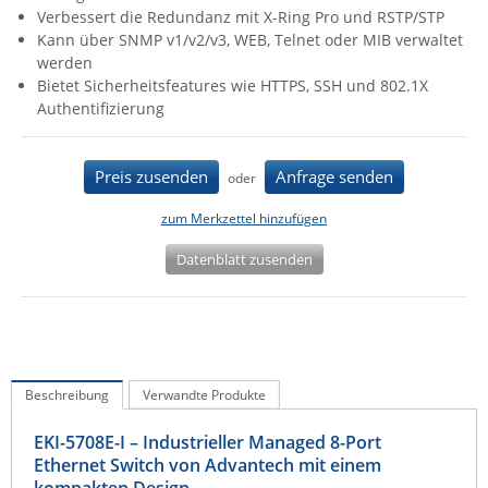
Verbessert die Redundanz mit X-Ring Pro und RSTP/STP
IEC Lock
Kann über SNMP v1/v2/v3, WEB, Telnet oder MIB verwaltet
Ihse
werden
Bietet Sicherheitsfeatures wie HTTPS, SSH und 802.1X
Kerlink
Authentifizierung
Kramer Electronics
KVM TEC
Preis zusenden
Anfrage senden
oder
Legrand
zum Merkzettel hinzufügen
LigoWave
Datenblatt zusenden
Milesight
Moxa
Netio
Panorama Antennas
Beschreibung
Verwandte Produkte
PatchSee
EKI-5708E-I – Industrieller Managed 8-Port
Power Kingdom
Ethernet Switch von Advantech mit einem
Poynting