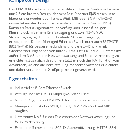
kompakten Design
Raritan
Der EKI-5708E-I ist ein industrieller 8-Port Ethernet Switch mit einem
nur 2.5 cm breiten Design, der acht Fast Ethernet RJ45 Anschlüsse
Riello UPS
bietet und entweder über Telnet, WEB, MIB oder SNMP v1/v2/v3
verwaltet werden kann. Er ist ebenfalls mit einem RS-232 (RJ45)
Server Technology
Konsolen Port ausgestattet und verfügt über einen 6-poligen
Klemmblock mit einem Relaisausgang und zwei 12-48 VDC
Siretta
Stromeingängen, die eine redundante Stromversorgung
ermöglichen. Dieser Managed Ethernet Switch nutzt auch RSTP/STP
SIRIO Antenne
(802.1w/1d) für bessere Redundanz und bietet X-Ring Pro mit
Widerherstellungszeiten von unter 20 ms. Der EKI-5708E-I unterstützt
Sunbird
außerdem NMS, um die Netzwerkwartung und Fehlervermeidung zu
erleichtern. Zusätzlich dazu unterstützt er noch die IXM Funktion von
Tactical Software
Advantech, welche die Bereitstellung mehrerer Switches erleichtert
und daher vor allem für Großprojekte eingesetzt wird.
TEKTELIC
Eigenschaften
Teltonika
Industrieller 8-Port Ethernet Switch
Unwired Networks
Verfügt über 8x 10/100 Mbps RJ45 Anschlüsse
Vision
Nutzt X-Ring Pro und RSTP/STP für eine bessere Redundanz
Management ist über WEB, Telnet, SNMP v1/v2/v3 und MIB
WATTECO
möglich
Unterstützt NMS für das Erleichtern der Netzwerkwartung und
Westermo
Fehlervermeidung
Yuasa
Erhöht die Sicherheit mit 802.1X Authentifizierung, HTTPS, SSH,