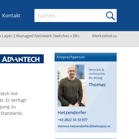
Kontakt
»
Layer 2 Managed Netzwerk Switches
»
EKI-
Merkzettel
(
0
)
Ansprechperson
Vertrieb &
technische
Beratung
Thomas
ntech mit
t. Er verfügt
gung zu
Hetzendorfer
 Standards.
+43 2822 33 33 977
thomas.hetzendorfer@bellequip.at