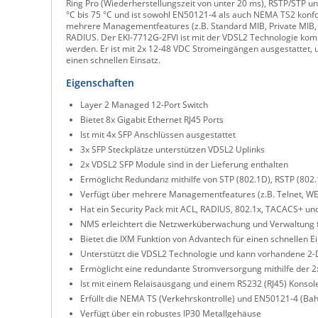
Ring Pro (Wiederherstellungszeit von unter 20 ms), RSTP/STP u
°C bis 75 °C und ist sowohl EN50121-4 als auch NEMA TS2 konf
mehrere Managementfeatures (z.B. Standard MIB, Private MIB, T
RADIUS. Der EKI-7712G-2FVI ist mit der VDSL2 Technologie kom
werden. Er ist mit 2x 12-48 VDC Stromeingängen ausgestattet,
einen schnellen Einsatz.
Eigenschaften
Layer 2 Managed 12-Port Switch
Bietet 8x Gigabit Ethernet RJ45 Ports
Ist mit 4x SFP Anschlüssen ausgestattet
3x SFP Steckplätze unterstützen VDSL2 Uplinks
2x VDSL2 SFP Module sind in der Lieferung enthalten
Ermöglicht Redundanz mithilfe von STP (802.1D), RSTP (802.
Verfügt über mehrere Managementfeatures (z.B. Telnet, WE
Hat ein Security Pack mit ACL, RADIUS, 802.1x, TACACS+ un
NMS erleichtert die Netzwerküberwachung und Verwaltung 
Bietet die IXM Funktion von Advantech für einen schnellen E
Unterstützt die VDSL2 Technologie und kann vorhandene 2
Ermöglicht eine redundante Stromversorgung mithilfe der 
Ist mit einem Relaisausgang und einem RS232 (RJ45) Konsol
Erfüllt die NEMA TS (Verkehrskontrolle) und EN50121-4 (Ba
Verfügt über ein robustes IP30 Metallgehäuse