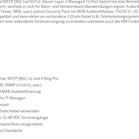
nd MSTP (802.1w/1D/1s). Dieser Layer 2 Managed 12-Port Switch hat eine Betrie
orm, weshalb er sich für Bahn- und Verkehrskontrollanwendungen eignet. Außerd
elnet, WEB, usw.) und ein Security Pack mit MAB Authentifikation, TACACS+, AC
patibel und kann daher an vorhandene 2-Draht Kabel (z.B. Telefonleitungssyste
 um eine redundante Stromversorgung zu erlauben und bietet auch die IXM Funkt
1w), MSTP (802.1s) und X-Ring Pro
B, SNMP v1/v2/v3, usw.)
d MAB Authentifizierung
für IT Manager
insatz
-Draht Kabel verwenden
2x 12-48 VDC Stromeingänge
enanschluss ausgestattet
hn) Standards