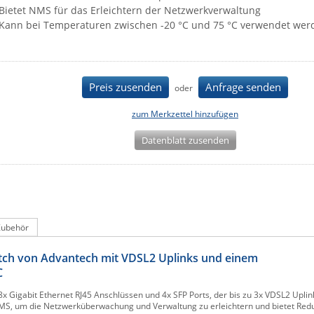
Bietet NMS für das Erleichtern der Netzwerkverwaltung
Kann bei Temperaturen zwischen -20 °C und 75 °C verwendet wer
Preis zusenden
Anfrage senden
oder
zum Merkzettel hinzufügen
Datenblatt zusenden
Zubehör
itch von Advantech mit VDSL2 Uplinks und einem
C
8x Gigabit Ethernet RJ45 Anschlüssen und 4x SFP Ports, der bis zu 3x VDSL2 Upli
NMS, um die Netzwerküberwachung und Verwaltung zu erleichtern und bietet Redu