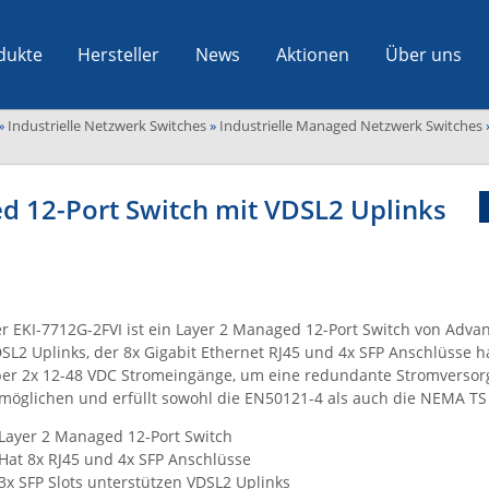
dukte
Hersteller
News
Aktionen
Über uns
»
Industrielle Netzwerk Switches
»
Industrielle Managed Netzwerk Switches
d 12-Port Switch mit VDSL2 Uplinks
r EKI-7712G-2FVI ist ein Layer 2 Managed 12-Port Switch von Adva
SL2 Uplinks, der 8x Gigabit Ethernet RJ45 und 4x SFP Anschlüsse ha
er 2x 12-48 VDC Stromeingänge, um eine redundante Stromversor
möglichen und erfüllt sowohl die EN50121-4 als auch die NEMA TS
Layer 2 Managed 12-Port Switch
Hat 8x RJ45 und 4x SFP Anschlüsse
3x SFP Slots unterstützen VDSL2 Uplinks