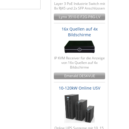
Layer 3 PoE Industrie Switch mit
8x RJ45 und 2x SFP Anschlüssen
Lynx 3510-E-F2G-P8G-LV
16x Quellen auf 4x
Bildschirme
IP KVM Receiver für die Anzeige
von 16x Quellen auf 4x
Bildschirme
Emerald DESKVUE
10-120kW Online USV
Online UPS Systeme mit 10, 15,