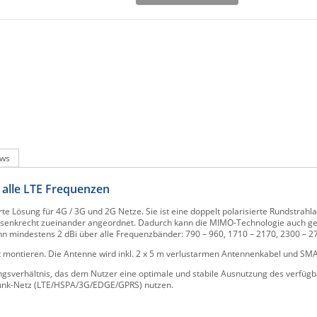
ws
alle LTE Frequenzen
rte Lösung für 4G / 3G und 2G Netze. Sie ist eine doppelt polarisierte Rundstrahla
senkrecht zueinander angeordnet. Dadurch kann die MIMO-Technologie auch g
inn mindestens 2 dBi über alle Frequenzbänder: 790 – 960, 1710 – 2170, 2300 – 
 montieren. Die Antenne wird inkl. 2 x 5 m verlustarmen Antennenkabel und SMA-
tungsverhältnis, das dem Nutzer eine optimale und stabile Ausnutzung des verfüg
ilfunk-Netz (LTE/HSPA/3G/EDGE/GPRS) nutzen.