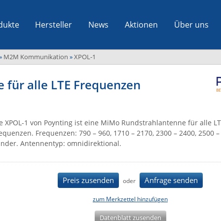
dukte
Hersteller
News
Aktionen
Über uns
»
M2M Kommunikation
»
XPOL-1
für alle LTE Frequenzen
e XPOL-1 von Poynting ist eine MiMo Rundstrahlantenne für alle LT
equenzen. Frequenzen: 790 – 960, 1710 – 2170, 2300 – 2400, 2500 
nder. Antennentyp: omnidirektional.
Preis zusenden
Anfrage senden
oder
zum Merkzettel hinzufügen
Datenblatt zusenden