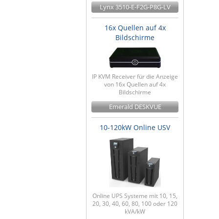
Lynx 3510-E-F2G-P8G-LV
16x Quellen auf 4x
Bildschirme
IP KVM Receiver für die Anzeige
von 16x Quellen auf 4x
Bildschirme
Emerald DESKVUE
10-120kW Online USV
Online UPS Systeme mit 10, 15,
20, 30, 40, 60, 80, 100 oder 120
kVA/kW