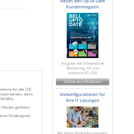
Neues Bell-Up-to-Date
Kundenmagazin
Ausgabe mit Schwerpunkt
Monitoring, IoT und
Industrie PCs (AI)
Online durchblättern
ntenne für alle LTE-
enutzt werden, wenn
Vorkonfigurationen für
2700 MHz.
Ihre IT Lösungen
Stecker geliefert.
baren Sendesignals
Wir bieten Vorkonfigurationen,