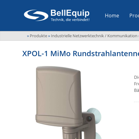
Home
Pro
»
Produkte
»
Industrielle Netzwerktechnik / Kommunikation
XPOL-1 MiMo Rundstrahlantenne 
Di
Fr
Bä