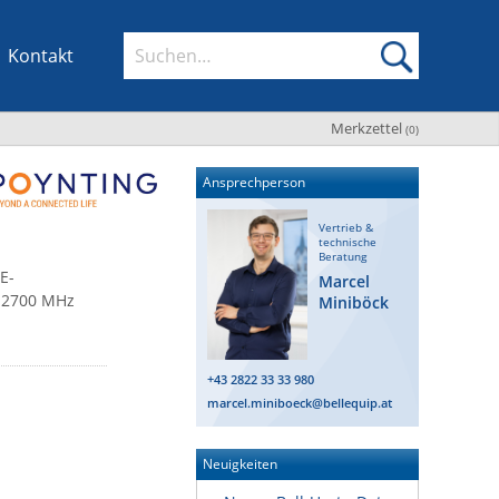
Kontakt
Merkzettel
(
0
)
Ansprechperson
Vertrieb &
technische
Beratung
E-
Marcel
– 2700 MHz
Miniböck
+43 2822 33 33 980
marcel.miniboeck@bellequip.at
Neuigkeiten