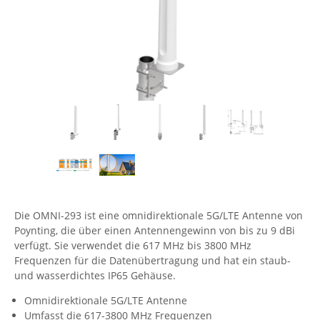
Comet System
Energiemessung
Energieverteilung
IP, WLAN & GSM Sensorik
IoT - Internet of Things
CompleTech
IPC, Industrielle Netzwerktechnik & WLAN
Contemporary Controls
Datenlogger
Remote I/O
Industrielle Netzwerktechnik / Kommunikation
Industrielle Computer
Sonstige
Digi
Eaton
Wi-Fi - WLAN - Wireless
Serverräume
RMA / Rücksendung / Support
Elsys
IT Netzwerktechnik / Kommunikation
Enginko - mcf88
Fokus Technologies
Gefen
Die OMNI-293 ist eine omnidirektionale 5G/LTE Antenne von
Gude
Poynting, die über einen Antennengewinn von bis zu 9 dBi
Guntermann & Drunck
verfügt. Sie verwendet die 617 MHz bis 3800 MHz
Frequenzen für die Datenübertragung und hat ein staub-
High Sec Labs
und wasserdichtes IP65 Gehäuse.
HW group
Omnidirektionale 5G/LTE Antenne
Icron
Umfasst die 617-3800 MHz Frequenzen