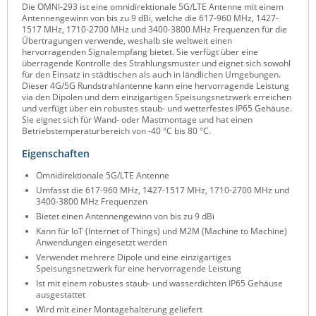
Die OMNI-293 ist eine omnidirektionale 5G/LTE Antenne mit einem
Raritan
Antennengewinn von bis zu 9 dBi, welche die 617-960 MHz, 1427-
1517 MHz, 1710-2700 MHz und 3400-3800 MHz Frequenzen für die
Riello UPS
Übertragungen verwende, weshalb sie weltweit einen
hervorragenden Signalempfang bietet. Sie verfügt über eine
Server Technology
überragende Kontrolle des Strahlungsmuster und eignet sich sowohl
für den Einsatz in städtischen als auch in ländlichen Umgebungen.
Siretta
Dieser 4G/5G Rundstrahlantenne kann eine hervorragende Leistung
via den Dipolen und dem einzigartigen Speisungsnetzwerk erreichen
SIRIO Antenne
und verfügt über ein robustes staub- und wetterfestes IP65 Gehäuse.
Sie eignet sich für Wand- oder Mastmontage und hat einen
Sunbird
Betriebstemperaturbereich von -40 °C bis 80 °C.
Tactical Software
Eigenschaften
TEKTELIC
Omnidirektionale 5G/LTE Antenne
Umfasst die 617-960 MHz, 1427-1517 MHz, 1710-2700 MHz und
Teltonika
3400-3800 MHz Frequenzen
Bietet einen Antennengewinn von bis zu 9 dBi
Unwired Networks
Kann für IoT (Internet of Things) und M2M (Machine to Machine)
Vision
Anwendungen eingesetzt werden
Verwendet mehrere Dipole und eine einzigartiges
WATTECO
Speisungsnetzwerk für eine hervorragende Leistung
Ist mit einem robustes staub- und wasserdichten IP65 Gehäuse
Westermo
ausgestattet
Yuasa
Wird mit einer Montagehalterung geliefert