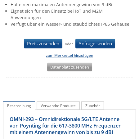
Hat einen maximalen Antennengewinn von 9 dBi
IEC Lock
Eignet sich für den Einsatz bei IoT und M2M
Ihse
Anwendungen
Verfügt über ein wasser- und staubdichtes IP65 Gehäuse
Kerlink
Kramer Electronics
Preis zusenden
Anfrage senden
oder
KVM TEC
zum Merkzettel hinzufügen
Legrand
LigoWave
Datenblatt zusenden
Milesight
Moxa
Netio
Beschreibung
Verwandte Produkte
Zubehör
Panorama Antennas
PatchSee
OMNI-293 – Omnidirektionale 5G/LTE Antenne
von Poynting für die 617-3800 MHz Frequenzen
Power Kingdom
mit einem Antennengewinn von bis zu 9 dBi
Poynting