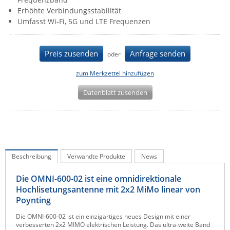
Erhöhte Verbindungsstabilität
IEC Lock
Umfasst Wi-Fi, 5G und LTE Frequenzen
Ihse
Kerlink
Preis zusenden
Anfrage senden
oder
Kramer Electronics
zum Merkzettel hinzufügen
KVM TEC
Datenblatt zusenden
Legrand
LigoWave
Milesight
Moxa
Beschreibung
Verwandte Produkte
News
Netio
Panorama Antennas
Die OMNI-600-02 ist eine omnidirektionale
Hochlisetungsantenne mit 2x2 MiMo linear von
PatchSee
Poynting
Power Kingdom
Die OMNI-600-02 ist ein einzigartiges neues Design mit einer
verbesserten 2x2 MIMO elektrischen Leistung. Das ultra-weite Band
Poynting