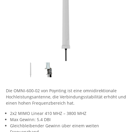
Comet System
Energiemessung
Energieverteilung
IP, WLAN & GSM Sensorik
IoT - Internet of Things
CompleTech
IPC, Industrielle Netzwerktechnik & WLAN
Contemporary Controls
Datenlogger
Remote I/O
Industrielle Netzwerktechnik / Kommunikation
Industrielle Computer
Sonstige
Digi
Eaton
Wi-Fi - WLAN - Wireless
Serverräume
RMA / Rücksendung / Support
Elsys
IT Netzwerktechnik / Kommunikation
Enginko - mcf88
Fokus Technologies
Gefen
Die OMNI-600-02 von Poynting ist eine omnidirektionale
Gude
Hochleistungsantenne, die Verbindungsstabilität erhöht und
Guntermann & Drunck
einen hohen Frequenzbereich hat.
High Sec Labs
2x2 MIMO Linear 410 MHZ – 3800 MHZ
Max Gewinn: 5.4 DBI
HW group
Gleichbleibender Gewinn über einem weiten
Icron
Frequenzband