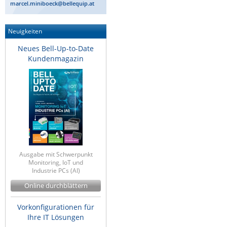
marcel.miniboeck@bellequip.at
ZPE Systems
Neuigkeiten
Neues Bell-Up-to-Date
News zu unseren Herstellern
Kundenmagazin
Ausgabe mit Schwerpunkt
Monitoring, IoT und
Industrie PCs (AI)
Online durchblättern
Vorkonfigurationen für
Ihre IT Lösungen