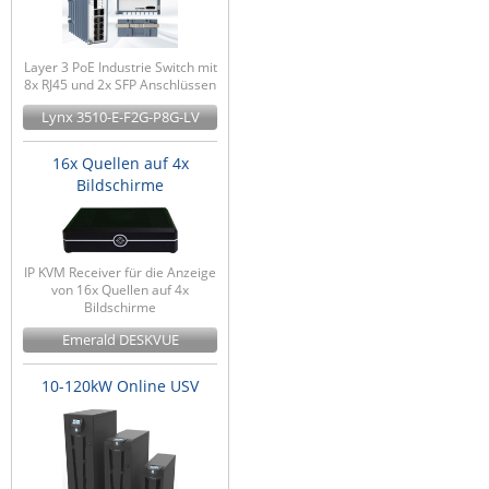
Layer 3 PoE Industrie Switch mit
8x RJ45 und 2x SFP Anschlüssen
Lynx 3510-E-F2G-P8G-LV
16x Quellen auf 4x
Bildschirme
IP KVM Receiver für die Anzeige
von 16x Quellen auf 4x
Bildschirme
Emerald DESKVUE
10-120kW Online USV