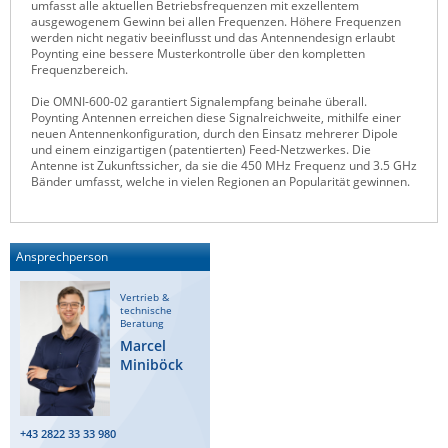
umfasst alle aktuellen Betriebsfrequenzen mit exzellentem
ausgewogenem Gewinn bei allen Frequenzen. Höhere Frequenzen
Raritan
werden nicht negativ beeinflusst und das Antennendesign erlaubt
Poynting eine bessere Musterkontrolle über den kompletten
Riello UPS
Frequenzbereich.
Server Technology
Die OMNI-600-02 garantiert Signalempfang beinahe überall.
Poynting Antennen erreichen diese Signalreichweite, mithilfe einer
Siretta
neuen Antennenkonfiguration, durch den Einsatz mehrerer Dipole
und einem einzigartigen (patentierten) Feed-Netzwerkes. Die
SIRIO Antenne
Antenne ist Zukunftssicher, da sie die 450 MHz Frequenz und 3.5 GHz
Bänder umfasst, welche in vielen Regionen an Popularität gewinnen.
Sunbird
Tactical Software
TEKTELIC
Ansprechperson
Teltonika
Vertrieb &
Unwired Networks
technische
Beratung
Vision
Marcel
Miniböck
WATTECO
Westermo
+43 2822 33 33 980
Yuasa