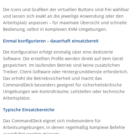
Raritan
Die Icons und Grafiken der virtuellen Buttons sind frei wählbar
und lassen sich exakt an die jeweilige Anwendung oder den
Riello UPS
Arbeitsplatz anpassen – für maximale Übersicht und schnelle
Server Technology
Bedienung, selbst in komplexen KVM-Umgebungen.
Siretta
Einmal konfigurieren – dauerhaft einsatzbereit
SIRIO Antenne
Die Konfiguration erfolgt einmalig über eine dedizierte
Sunbird
Software. Die erstellten Profile werden direkt auf dem Gerät
Tactical Software
gespeichert. Im laufenden Betrieb sind keine zusätzlichen
Treiber, Client-Software oder Hintergrunddienste erforderlich.
TEKTELIC
Das erhöht die Betriebssicherheit und macht das
Teltonika
CommandDeck besonders geeignet für sicherheitskritische
Umgebungen wie Kontrollräume, Leitstellen oder technische
Unwired Networks
Arbeitsplätze.
Vision
Typische Einsatzbereiche
WATTECO
Das CommandDeck eignet sich insbesondere für
Westermo
Arbeitsumgebungen, in denen regelmäßig komplexe Befehle
Yuasa
ausgeführt werden müssen: