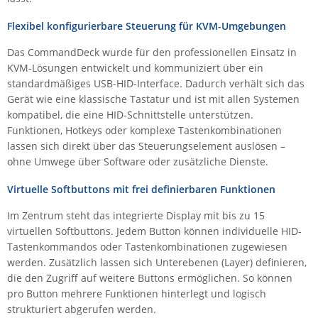
IEC Lock
Flexibel konfigurierbare Steuerung für KVM-Umgebungen
Ihse
Das CommandDeck wurde für den professionellen Einsatz in
Kerlink
KVM-Lösungen entwickelt und kommuniziert über ein
standardmäßiges USB-HID-Interface. Dadurch verhält sich das
Kramer Electronics
Gerät wie eine klassische Tastatur und ist mit allen Systemen
KVM TEC
kompatibel, die eine HID-Schnittstelle unterstützen.
Legrand
Funktionen, Hotkeys oder komplexe Tastenkombinationen
lassen sich direkt über das Steuerungselement auslösen –
LigoWave
ohne Umwege über Software oder zusätzliche Dienste.
Milesight
Virtuelle Softbuttons mit frei definierbaren Funktionen
Moxa
Im Zentrum steht das integrierte Display mit bis zu 15
Netio
virtuellen Softbuttons. Jedem Button können individuelle HID-
Panorama Antennas
Tastenkommandos oder Tastenkombinationen zugewiesen
werden. Zusätzlich lassen sich Unterebenen (Layer) definieren,
PatchSee
die den Zugriff auf weitere Buttons ermöglichen. So können
Power Kingdom
pro Button mehrere Funktionen hinterlegt und logisch
strukturiert abgerufen werden.
Poynting