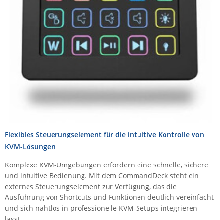
Comet System
Energiemessung
Energieverteilung
IP, WLAN & GSM Sensorik
IoT - Internet of Things
CompleTech
IPC, Industrielle Netzwerktechnik & WLAN
Contemporary Controls
Datenlogger
Remote I/O
Industrielle Netzwerktechnik / Kommunikation
Industrielle Computer
Sonstige
Digi
Eaton
Wi-Fi - WLAN - Wireless
Serverräume
RMA / Rücksendung / Support
Elsys
IT Netzwerktechnik / Kommunikation
Enginko - mcf88
Fokus Technologies
Flexibles Steuerungselement für die intuitive Kontrolle von
Gefen
KVM-Lösungen
Gude
Komplexe KVM-Umgebungen erfordern eine schnelle, sichere
Guntermann & Drunck
und intuitive Bedienung. Mit dem CommandDeck steht ein
High Sec Labs
externes Steuerungselement zur Verfügung, das die
Ausführung von Shortcuts und Funktionen deutlich vereinfacht
HW group
und sich nahtlos in professionelle KVM-Setups integrieren
Icron
lässt.