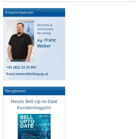
Raritan
Ansprechperson
Riello UPS
Vertrieb &
Server Technology
technische
Beratung
Siretta
Franz
Ing.
Weber
SIRIO Antenne
Sunbird
Tactical Software
+43 2822 33 33 993
franz.weber@bellequip.at
TEKTELIC
Teltonika
Neuigkeiten
Unwired Networks
Neues Bell-Up-to-Date
Vision
Kundenmagazin
WATTECO
Westermo
Yuasa