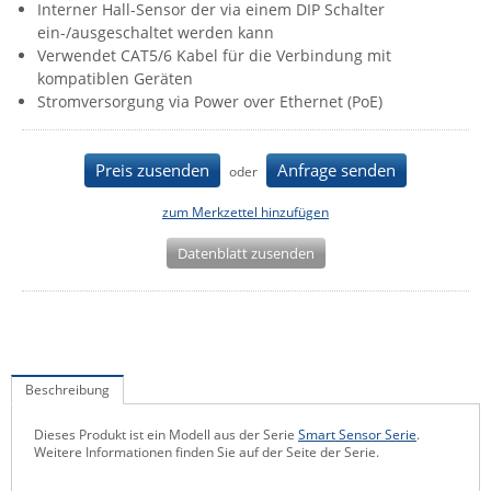
Interner Hall-Sensor der via einem DIP Schalter
IEC Lock
ein-/ausgeschaltet werden kann
Verwendet CAT5/6 Kabel für die Verbindung mit
Ihse
kompatiblen Geräten
Kerlink
Stromversorgung via Power over Ethernet (PoE)
Kramer Electronics
KVM TEC
Preis zusenden
Anfrage senden
oder
Legrand
zum Merkzettel hinzufügen
LigoWave
Datenblatt zusenden
Milesight
Moxa
Netio
Panorama Antennas
Beschreibung
PatchSee
Dieses Produkt ist ein Modell aus der Serie
Smart Sensor Serie
.
Power Kingdom
Weitere Informationen finden Sie auf der Seite der Serie.
Poynting