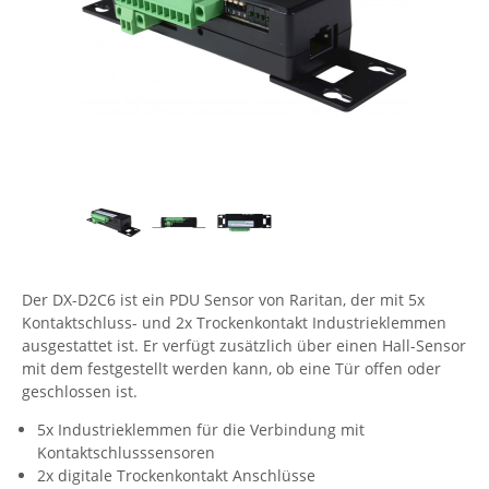
Comet System
Energiemessung
Energieverteilung
IP, WLAN & GSM Sensorik
IoT - Internet of Things
CompleTech
IPC, Industrielle Netzwerktechnik & WLAN
Contemporary Controls
Datenlogger
Remote I/O
Industrielle Netzwerktechnik / Kommunikation
Industrielle Computer
Sonstige
Digi
Eaton
Wi-Fi - WLAN - Wireless
Serverräume
RMA / Rücksendung / Support
Elsys
IT Netzwerktechnik / Kommunikation
Enginko - mcf88
Fokus Technologies
Der DX-D2C6 ist ein PDU Sensor von Raritan, der mit 5x
Gefen
Kontaktschluss- und 2x Trockenkontakt Industrieklemmen
Gude
ausgestattet ist. Er verfügt zusätzlich über einen Hall-Sensor
mit dem festgestellt werden kann, ob eine Tür offen oder
Guntermann & Drunck
geschlossen ist.
High Sec Labs
5x Industrieklemmen für die Verbindung mit
HW group
Kontaktschlusssensoren
2x digitale Trockenkontakt Anschlüsse
Icron