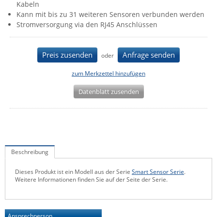
Kabeln
IEC Lock
Kann mit bis zu 31 weiteren Sensoren verbunden werden
Stromversorgung via den RJ45 Anschlüssen
Ihse
Kerlink
Preis zusenden
Anfrage senden
oder
Kramer Electronics
KVM TEC
zum Merkzettel hinzufügen
Legrand
Datenblatt zusenden
LigoWave
Milesight
Moxa
Netio
Beschreibung
Panorama Antennas
Dieses Produkt ist ein Modell aus der Serie
Smart Sensor Serie
.
Weitere Informationen finden Sie auf der Seite der Serie.
PatchSee
Power Kingdom
Poynting
Ansprechperson