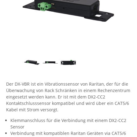
Comet System
Energiemessung
Energieverteilung
IP, WLAN & GSM Sensorik
IoT - Internet of Things
CompleTech
IPC, Industrielle Netzwerktechnik & WLAN
Contemporary Controls
Datenlogger
Remote I/O
Industrielle Netzwerktechnik / Kommunikation
Industrielle Computer
Sonstige
Digi
Eaton
Wi-Fi - WLAN - Wireless
Serverräume
RMA / Rücksendung / Support
Elsys
IT Netzwerktechnik / Kommunikation
Enginko - mcf88
Fokus Technologies
Der DX-VBR ist ein Vibrationssensor von Raritan, der für die
Gefen
Überwachung von Rack Schränken in einem Rechenzentrum
Gude
eingesetzt werden kann. Er ist mit dem DX2-CC2
Kontaktschlusssensor kompatibel und wird über ein CAT5/6
Guntermann & Drunck
Kabel mit Strom versorgt.
High Sec Labs
Klemmanschluss für die Verbindung mit einem DX2-CC2
HW group
Sensor
Verbindung mit kompatiblen Raritan Geräten via CAT5/6
Icron