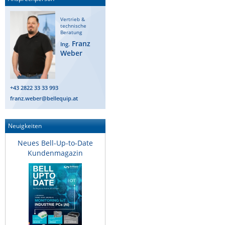
Raritan
Vertrieb &
Riello UPS
technische
Beratung
Server Technology
Franz
Ing.
Weber
Siretta
SIRIO Antenne
+43 2822 33 33 993
Sunbird
franz.weber@bellequip.at
Tactical Software
TEKTELIC
Neuigkeiten
Teltonika
Neues Bell-Up-to-Date
Kundenmagazin
Unwired Networks
Vision
WATTECO
Westermo
Yuasa