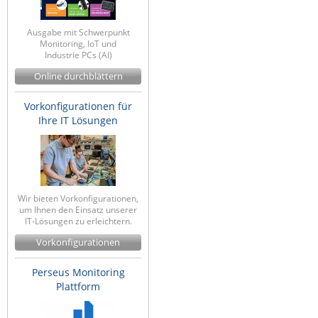
ZPE Systems
Ausgabe mit Schwerpunkt
Monitoring, IoT und
Industrie PCs (AI)
News zu unseren Herstellern
Online durchblättern
Vorkonfigurationen für
Ihre IT Lösungen
Wir bieten Vorkonfigurationen,
um Ihnen den Einsatz unserer
IT-Lösungen zu erleichtern.
Vorkonfigurationen
Perseus Monitoring
Plattform