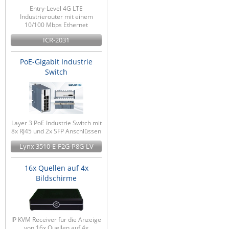
Entry-Level 4G LTE
Industrierouter mit einem
10/100 Mbps Ethernet
ICR-2031
PoE-Gigabit Industrie
Switch
Layer 3 PoE Industrie Switch mit
8x RJ45 und 2x SFP Anschlüssen
Lynx 3510-E-F2G-P8G-LV
16x Quellen auf 4x
Bildschirme
IP KVM Receiver für die Anzeige
von 16x Quellen auf 4x