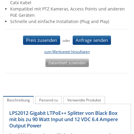
Catx Kabel
IEC Lock
Kompatibel mit PTZ Kameras, Access Points und anderen
PoE Geräten
Ihse
Schnelle und einfache Installation (Plug and Play)
Kerlink
Kramer Electronics
Preis zusenden
Anfrage senden
oder
KVM TEC
zum Merkzettel hinzufügen
Legrand
Datenblatt zusenden
LigoWave
Milesight
Moxa
Netio
Beschreibung
Passend zu
Verwandte Produkte
Panorama Antennas
PatchSee
LPS2012 Gigabit LTPoE++ Splitter von Black Box
mit bis zu 90 Watt Input und 12 VDC 6.4 Ampere
Power Kingdom
Output Power
Poynting