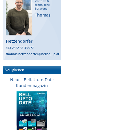
Vertrieb &
technische
ZPE Systems
Beratung
Thomas
News zu unseren Herstellern
Hetzendorfer
+43 2822 33 33 977
thomas.hetzendorfer@bellequip.at
Neuigkeiten
Neues Bell-Up-to-Date
Kundenmagazin