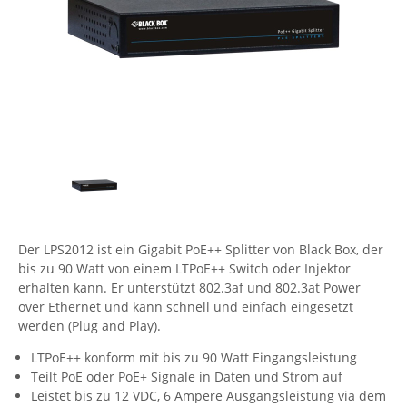
Comet System
Energiemessung
Energieverteilung
IP, WLAN & GSM Sensorik
IoT - Internet of Things
CompleTech
IPC, Industrielle Netzwerktechnik & WLAN
Contemporary Controls
Datenlogger
Remote I/O
Industrielle Netzwerktechnik / Kommunikation
Industrielle Computer
Sonstige
Digi
Eaton
Wi-Fi - WLAN - Wireless
Serverräume
RMA / Rücksendung / Support
Elsys
IT Netzwerktechnik / Kommunikation
Enginko - mcf88
Fokus Technologies
Der LPS2012 ist ein Gigabit PoE++ Splitter von Black Box, der
Gefen
bis zu 90 Watt von einem LTPoE++ Switch oder Injektor
Gude
erhalten kann. Er unterstützt 802.3af und 802.3at Power
over Ethernet und kann schnell und einfach eingesetzt
Guntermann & Drunck
werden (Plug and Play).
High Sec Labs
LTPoE++ konform mit bis zu 90 Watt Eingangsleistung
HW group
Teilt PoE oder PoE+ Signale in Daten und Strom auf
Leistet bis zu 12 VDC, 6 Ampere Ausgangsleistung via dem
Icron