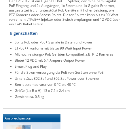
Der LPS2012 ist ein Gigabit LTPoE++ Splitter, der mit einem Gigabit
PoE Eingang und 2x Ausgängen, 1x Strom und 1x Gigabit Ethernet,
Raritan
ausgestattet ist. Er unterstützt PoE Geräte mit hoher Leistung, wie
PTZ Kameras oder Access Points. Dieser Splitter kann bis zu 90 Watt
Riello UPS
von einem LTPoE++ Injektor oder Switch empfangen und 12 VDC über
ein Cat5 Kabel liefern.
Server Technology
Eigenschaften
Siretta
Splits PoE oder PoE+ Signale in Daten und Power
SIRIO Antenne
LTPoE++ konform mit bis zu 90 Watt Input Power
Sunbird
Mit hochleistungs- PoE Geräten kompatibel, z.B. PTZ Kameras
Bietet 12 VDC mit 6.4 Ampere Output Power
Tactical Software
Smart Plug and Play
TEKTELIC
Für die Stromversorgung via PoE von Geräten ohne PoE
Unterstützt 802.3af und 802.3at Power over Ethernet
Teltonika
Betriebstemperatur von 0 °C bis 40 °C
Unwired Networks
Größe (L x B x H): 13 x 7.5 x 2.4 cm
Gewicht: ca. 0.3 kg
Vision
WATTECO
Westermo
Ansprechperson
Yuasa